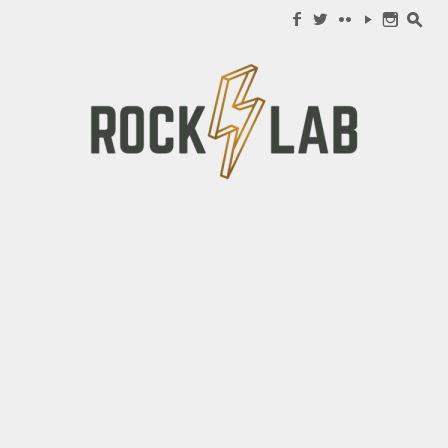
Search for:
f
w
c
y
n
s