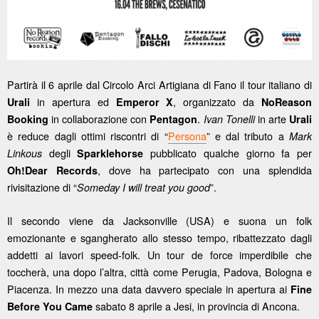
Partirà il 6 aprile dal Circolo Arci Artigiana di Fano il tour italiano di
in apertura ed
, organizzato da
Urali
Emperor X
NoReason
in collaborazione con
.
in arte
Booking
Pentagon
Ivan Tonelli
Urali
è reduce dagli ottimi riscontri di “
Persona
” e dal tributo a
Mark
degli
pubblicato qualche giorno fa per
Linkous
Sparklehorse
, dove ha partecipato con una splendida
Oh!Dear Records
rivisitazione di “
”.
Someday I will treat you good
Il secondo viene da Jacksonville (USA) e suona un folk
emozionante e sgangherato allo stesso tempo, ribattezzato dagli
addetti ai lavori speed-folk. Un tour de force imperdibile che
toccherà, una dopo l’altra, città come Perugia, Padova, Bologna e
Piacenza. In mezzo una data davvero speciale in apertura ai
Fine
sabato 8 aprile a Jesi, in provincia di Ancona.
Before You Came