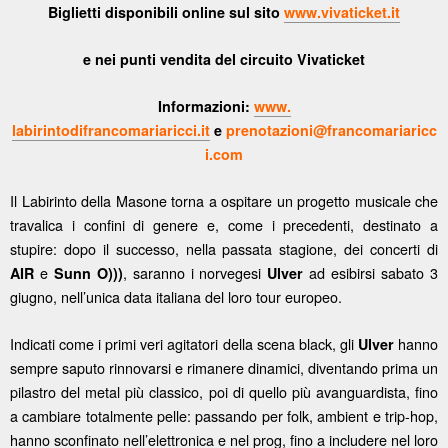
Biglietti disponibili online sul sito
www.vivaticket.it
e nei punti vendita del circuito Vivaticket
Informazioni:
www.
labirintodifrancomariaricci.it
e
prenotazioni@francomariaricc
i.com
Il Labirinto della Masone torna a ospitare un progetto musicale che
travalica i confini di genere e, come i precedenti, destinato a
stupire: dopo il successo, nella passata stagione, dei concerti di
e
, saranno i norvegesi
ad esibirsi sabato 3
AIR
Sunn O)))
Ulver
giugno, nell’unica data italiana del loro tour europeo.
Indicati come i primi veri agitatori della scena black, gli
hanno
Ulver
sempre saputo rinnovarsi e rimanere dinamici, diventando prima un
pilastro del metal più classico, poi di quello più avanguardista, fino
a cambiare totalmente pelle: passando per folk, ambient e trip-hop,
hanno sconfinato nell’elettronica e nel prog, fino a includere nel loro