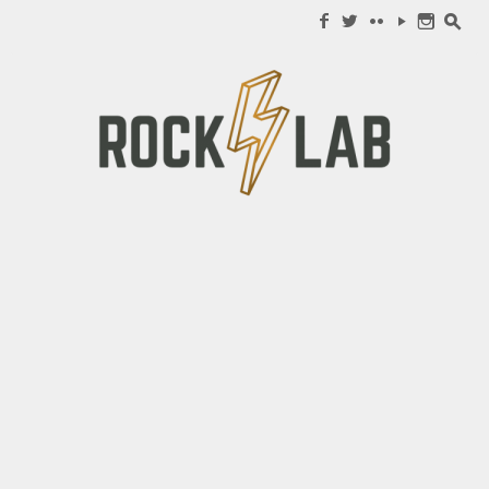
Search for:
f
w
c
y
n
s