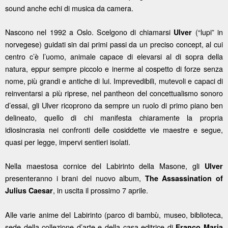
sound anche echi di musica da camera.
Nascono nel 1992 a Oslo. Scelgono di chiamarsi
(“lupi” in
Ulver
norvegese) guidati sin dai primi passi da un preciso concept, al cui
centro c’è l’uomo, animale capace di elevarsi al di sopra della
natura, eppur sempre piccolo e inerme al cospetto di forze senza
nome, più grandi e antiche di lui. Imprevedibili, mutevoli e capaci di
reinventarsi a più riprese, nel pantheon del concettualismo sonoro
d’essai, gli Ulver ricoprono da sempre un ruolo di primo piano ben
delineato, quello di chi manifesta chiaramente la propria
idiosincrasia nei confronti delle cosiddette vie maestre e segue,
quasi per legge, impervi sentieri isolati.
Nella maestosa cornice del Labirinto della Masone, gli
Ulver
presenteranno i brani del nuovo album,
The Assassination of
, in uscita il prossimo 7 aprile.
Julius Caesar
Alle varie anime del Labirinto (parco di bambù, museo, biblioteca,
sede della collezione d’arte e della casa editrice di
Franco Maria