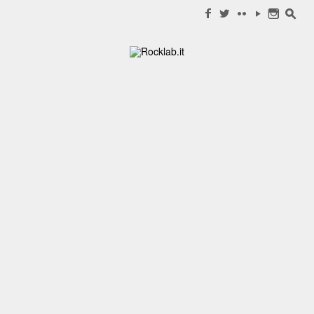
Search for:
f
w
c
y
n
s