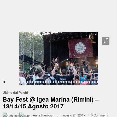
O
•
•
•
•
•
•
•
•
•
•
•
•
•
•
•
•
•
•
•
•
•
•
•
•
•
•
•
•
•
•
•
•
•
•
•
•
•
•
•
•
•
•
•
•
Ultime dai Palchi
Bay Fest @ Igea Marina (Rimini) –
13/14/15 Agosto 2017
·
Anna Pierobon
on
agosto 24, 2017
/
0 Commenti