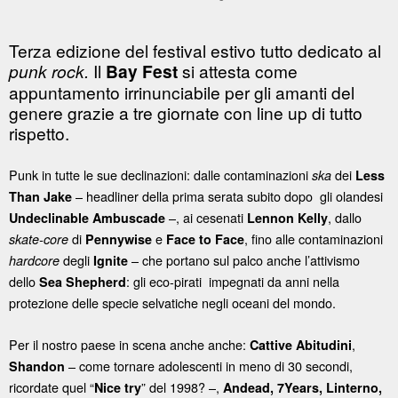
Terza edizione del festival estivo tutto dedicato al
punk rock.
Il
Bay Fest
si attesta come
appuntamento irrinunciabile per gli amanti del
genere grazie a tre giornate con line up di tutto
rispetto.
Punk in tutte le sue declinazioni: dalle contaminazioni
dei
ska
Less
– headliner della prima serata subito dopo gli olandesi
Than Jake
–, ai cesenati
, dallo
Undeclinable Ambuscade
Lennon Kelly
di
e
, fino alle contaminazioni
skate-core
Pennywise
Face to Face
degli
– che portano sul palco anche l’attivismo
hardcore
Ignite
dello
: gli eco-pirati impegnati da anni nella
Sea Shepherd
protezione delle specie selvatiche negli oceani del mondo.
Per il nostro paese in scena anche anche:
,
Cattive Abitudini
– come tornare adolescenti in meno di 30 secondi,
Shandon
ricordate quel “
” del 1998? –,
Nice try
Andead, 7Years, Linterno,