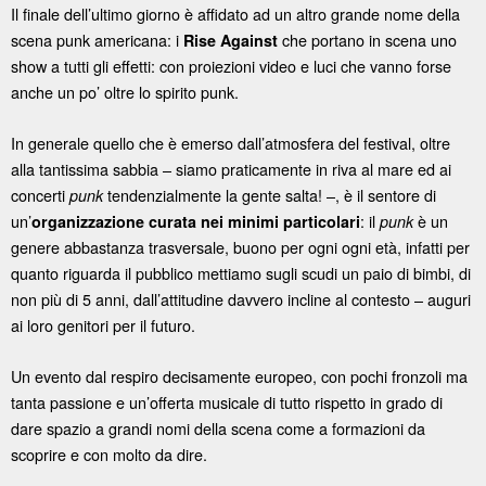
Il finale dell’ultimo giorno è affidato ad un altro grande nome della
scena punk americana: i
che portano in scena uno
Rise Against
show a tutti gli effetti: con proiezioni video e luci che vanno forse
anche un po’ oltre lo spirito punk.
In generale quello che è emerso dall’atmosfera del festival, oltre
alla tantissima sabbia – siamo praticamente in riva al mare ed ai
concerti
tendenzialmente la gente salta! –, è il sentore di
punk
un’
: il
è un
organizzazione curata nei minimi particolari
punk
genere abbastanza trasversale, buono per ogni ogni età, infatti per
quanto riguarda il pubblico mettiamo sugli scudi un paio di bimbi, di
non più di 5 anni, dall’attitudine davvero incline al contesto – auguri
ai loro genitori per il futuro.
Un evento dal respiro decisamente europeo, con pochi fronzoli ma
tanta passione e un’offerta musicale di tutto rispetto in grado di
dare spazio a grandi nomi della scena come a formazioni da
scoprire e con molto da dire.