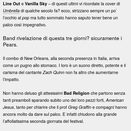
e
– di questi ultimi vi ricordate la cover di
Line Out
Vanilla Sky
di qualche secolo fa? ecco, strizzano sempre un po’
Umbrella
l’occhio al
ma tutto sommato hanno saputo tener bene un
pop
palco così impegnativo.
Band rivelazione di questa tre giorni? sicuramente i
Pears.
Il combo di New Orleans, alla seconda presenza in Italia, arriva
come un pugno allo stomaco. I loro è un suono diretto, potente e il
carisma del cantante
non fa altro che aumentarne
Zach Quinn
l’impatto.
Non hanno deluso gli attesissimi
che partono senza
Bad Religion
tanti preamboli sparando subito uno dei loro pezzi forti,
American
, tanto per chiarire che il prof
e compagni hanno
Jesus
Greg Graffin
ancora molto da dare sul palco. E infatti chiudono alla grande
l’affollatissima seconda giornata del festival.