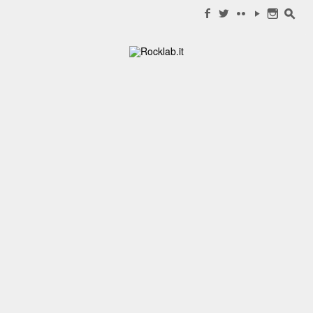
Search for:
f
w
c
y
n
s