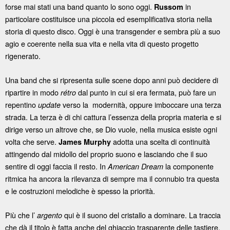
forse mai stati una band quanto lo sono oggi.
in
Russom
particolare costituisce una piccola ed esemplificativa storia nella
storia di questo disco. Oggi è una transgender e sembra più a suo
agio e coerente nella sua vita e nella vita di questo progetto
rigenerato.
Una band che si ripresenta sulle scene dopo anni può decidere di
ripartire in modo
dal punto in cui si era fermata, può fare un
rétro
repentino
verso la modernità, oppure imboccare una terza
update
strada. La terza è di chi cattura l’essenza della propria materia e si
dirige verso un altrove che, se Dio vuole, nella musica esiste ogni
volta che serve.
adotta una scelta di continuità
James Murphy
attingendo dal midollo del proprio suono e lasciando che il suo
sentire di oggi faccia il resto. In
la componente
American Dream
ritmica ha ancora la rilevanza di sempre ma il connubio tra questa
e le costruzioni melodiche è spesso la priorità.
Più che l’
qui è il suono del cristallo a dominare. La traccia
argento
che dà il titolo è fatta anche del ghiaccio trasparente delle tastiere.