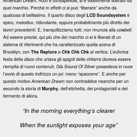
, ricco e consapevole, si è visibilmente liberato da
American Dream
quel marchio. Perché in effetti ci si può “liberare” anche da
qualcosa di bellissimo. Il quarto disco degli
è
LCD Soundsystem
epico, melodico, ridondante, eppure probabilmente più diretto dei
lavori precedenti. E, tranquillizziamo tutti, non rinuncia alla
.
cowbell
Ad essere precisi, qui più che del marchio ci si è liberati di un
sistema di riferimenti che ha caratterizzato quella scena di
Brooklyn, con
e
al vertice. L’euforica
The
Rapture
Chk Chk Chk
festa della
che urtava gli spigoli delle chitarre doveva essere
disco
riempita di nuovi contenuti. Già
possedeva
Sound Of Silver
in nuce
l’avvio di questo indirizzo un po’ meno “spaccone”. E anche per
questo motivo
non contraddice neanche per un
American Dream
secondo la storia di
, dell’etichetta, dei protagonisti e del
Murphy
fermento di allora.
“In the morning everything’s clearer
When the sunlight exposes your age”