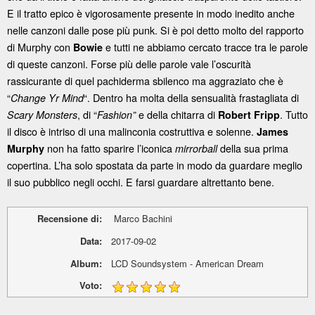
E il tratto epico è vigorosamente presente in modo inedito anche
nelle canzoni dalle pose più punk. Si è poi detto molto del rapporto
di Murphy con
e tutti ne abbiamo cercato tracce tra le parole
Bowie
di queste canzoni. Forse più delle parole vale l’oscurità
rassicurante di quel pachiderma sbilenco ma aggraziato che è
“
“. Dentro ha molta della sensualità frastagliata di
Change Yr Mind
, di “
e della chitarra di
. Tutto
Scary Monsters
Fashion”
Robert Fripp
il disco è intriso di una malinconia costruttiva e solenne.
James
non ha fatto sparire l’iconica
della sua prima
Murphy
mirrorball
copertina. L’ha solo spostata da parte in modo da guardare meglio
il suo pubblico negli occhi. E farsi guardare altrettanto bene.
Recensione di:
Marco Bachini
Data:
2017-09-02
Album:
LCD Soundsystem - American Dream
Voto: