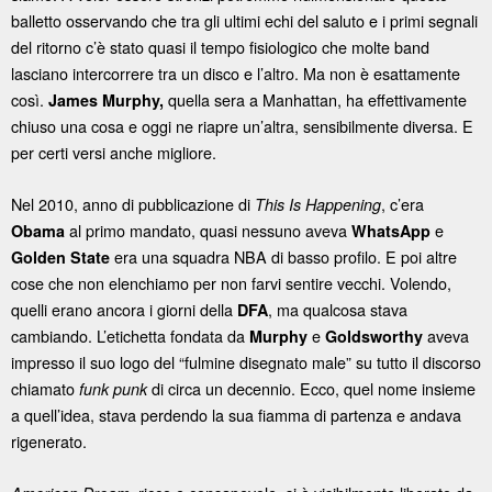
balletto osservando che tra gli ultimi echi del saluto e i primi segnali
del ritorno c’è stato quasi il tempo fisiologico che molte band
lasciano intercorrere tra un disco e l’altro. Ma non è esattamente
così.
quella sera a Manhattan, ha effettivamente
James Murphy,
chiuso una cosa e oggi ne riapre un’altra, sensibilmente diversa. E
per certi versi anche migliore.
Nel 2010, anno di pubblicazione di
, c’era
This Is Happening
al primo mandato, quasi nessuno aveva
e
Obama
WhatsApp
era una squadra NBA di basso profilo. E poi altre
Golden State
cose che non elenchiamo per non farvi sentire vecchi. Volendo,
quelli erano ancora i giorni della
, ma qualcosa stava
DFA
cambiando. L’etichetta fondata da
e
aveva
Murphy
Goldsworthy
impresso il suo logo del “fulmine disegnato male” su tutto il discorso
chiamato
di circa un decennio. Ecco, quel nome insieme
funk punk
a quell’idea, stava perdendo la sua fiamma di partenza e andava
rigenerato.