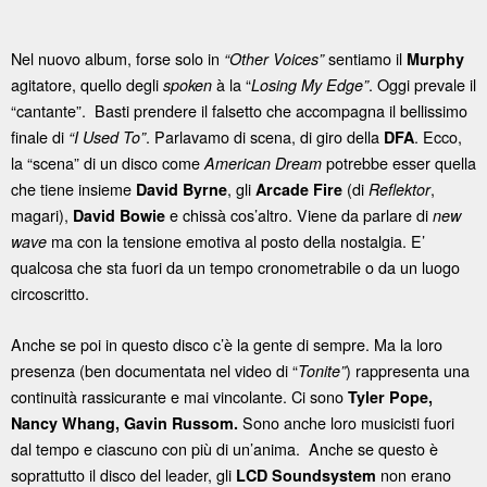
Nel nuovo album, forse solo in
sentiamo il
“Other Voices”
Murphy
agitatore, quello degli
à la “
. Oggi prevale il
spoken
Losing My Edge”
“cantante”. Basti prendere il falsetto che accompagna il bellissimo
finale di
. Parlavamo di scena, di giro della
. Ecco,
“I Used To”
DFA
la “scena” di un disco come
potrebbe esser quella
American Dream
che tiene insieme
, gli
(di
,
David Byrne
Arcade Fire
Reflektor
magari),
e chissà cos’altro. Viene da parlare di
David Bowie
new
ma con la tensione emotiva al posto della nostalgia. E’
wave
qualcosa che sta fuori da un tempo cronometrabile o da un luogo
circoscritto.
Anche se poi in questo disco c’è la gente di sempre. Ma la loro
presenza (ben documentata nel video di “
) rappresenta una
Tonite”
continuità rassicurante e mai vincolante. Ci sono
Tyler Pope,
Sono anche loro musicisti fuori
Nancy Whang, Gavin Russom.
dal tempo e ciascuno con più di un’anima. Anche se questo è
soprattutto il disco del leader, gli
non erano
LCD Soundsystem