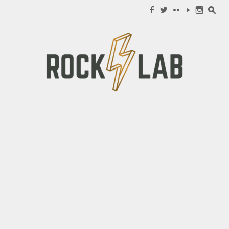
Search for:
f
w
c
y
n
s