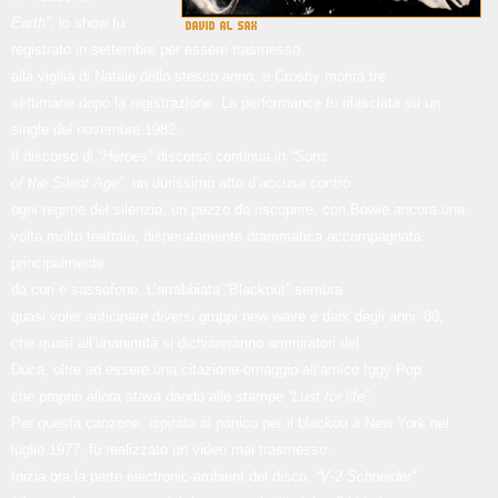
Earth”
; lo show fu
registrato in settembre per essere trasmesso
alla vigilia di Natale dello stesso anno, e Crosby morirà tre
settimane dopo la registrazione. La performance fu rilasciata su un
single del novembre 1982.
Il discorso di
“Heroes”
discorso continua in
“Sons
of the Silent Age”
, un durissimo atto d’accusa contro
ogni regime del silenzio; un pezzo da riscoprire, con Bowie ancora una
volta molto teatrale, disperatamente drammatica accompagnata
principalmente
da cori e sassofono. L’arrabbiata “Blackout” sembra
quasi voler anticipare diversi gruppi new wave e dark degli anni ’80,
che quasi all’unanimità si dichiareranno ammiratori del
Duca, oltre ad essere una citazione-omaggio all’amico Iggy Pop
che proprio allora stava dando alle stampe
“Lust for life”
.
Per questa canzone, ispirata al panico per il blackou a New York nel
luglio 1977, fu realizzato un video mai trasmesso.
Inizia ora la parte electronic-ambient del disco,
“V-2 Schneider”