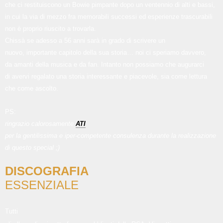
che ci restituiscono un Bowie pimpante dopo un ventennio di alti e bassi,
in cui la via di mezzo fra memorabili successi ed esperienze trascurabili
non è proprio riuscito a trovarla.
Chissà se adesso a 56 anni sarà in grado di scrivere un
nuovo, importante capitolo della sua storia… noi ci speriamo davvero,
da amanti della musica e da fan. Intanto non possiamo che augurarci
di avervi regalato una storia interessante e piacevole, sia come lettura
che come ascolto.
PS:
ringrazio calorosamente
ATI
per la gentilissima e iper-competente consulenza durante la realizzazione
di questo special ;)
DISCOGRAFIA
ESSENZIALE
Tutti