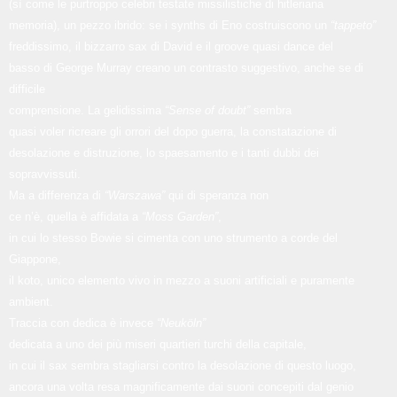
(sì come le purtroppo celebri testate missilistiche di hitleriana
memoria), un pezzo ibrido: se i synths di Eno costruiscono un
“tappeto”
freddissimo, il bizzarro sax di David e il groove quasi dance del
basso di George Murray creano un contrasto suggestivo, anche se di
difficile
comprensione. La gelidissima
“Sense of doubt”
sembra
quasi voler ricreare gli orrori del dopo guerra, la constatazione di
desolazione e distruzione, lo spaesamento e i tanti dubbi dei
sopravvissuti.
Ma a differenza di
“Warszawa”
qui di speranza non
ce n’è, quella è affidata a
“Moss Garden”
,
in cui lo stesso Bowie si cimenta con uno strumento a corde del
Giappone,
il koto, unico elemento vivo in mezzo a suoni artificiali e puramente
ambient.
Traccia con dedica è invece
“Neuköln”
dedicata a uno dei più miseri quartieri turchi della capitale,
in cui il sax sembra stagliarsi contro la desolazione di questo luogo,
ancora una volta resa magnificamente dai suoni concepiti dal genio