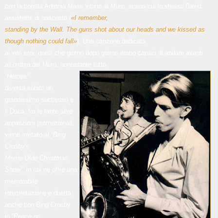
con la corista Antonia Maas vicino al Muro, scena cui lo stesso David
assistette di nascosto (
«I remember,
standing by the Wall. The guns shot about our heads and we kissed as
though nothing could fall»
). Una canzone dedicata
ai veri eroi, quelli che giorno dopo giorno erano capaci di andare avanti
all’ombra del Muro, nonostante tutto.
“Heroes”
diventa subito un
grandissimo successo e
il Duca, fra le tante altre
apparizioni promozionali,
viene invitato al
“Bing
Crosby’s
Merrie Olde Christmas
Show”
, in cui ne offre una
memorabile
interpretazione e duetta
anche con Bing Crosby
in
“Peace on