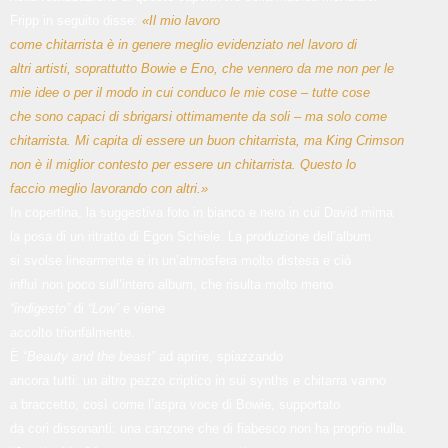
Fripp in seguito disse:
«Il mio lavoro
come chitarrista è in genere meglio evidenziato nel lavoro di
altri artisti, soprattutto Bowie e Eno, che vennero da me non per le
mie idee o per il modo in cui conduco le mie cose – tutte cose
che sono capaci di sbrigarsi ottimamente da soli – ma solo come
chitarrista. Mi capita di essere un buon chitarrista, ma King Crimson
non è il miglior contesto per essere un chitarrista. Questo lo
faccio meglio lavorando con altri.»
In copertina, la suggestiva foto in bianco e nero in cui David mima
la posa di un ritratto di Egon Schiele. La produzione dell’album
si svolse linearmente e in un’atmosfera molto distesa e ciò
influì non poco sull’intero album, che risulta molto meno
“indigesto”
di
“Low”
e viene
accolto trionfalmente.
È
“Beauty and the beast”
ad aprire, spiazzando
ancora tutti: un altro pezzo criptico in sui synths e chitarra vanno
a braccetto, così come l’aspra voce di Bowie, supportato
da cori dissonanti: una canzone che di fiabesco non ha proprio nulla.