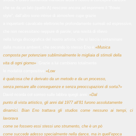
che se da un lato (quello A) riescono ancora ad esprimere il “Bowie
style”, dall’altro sono intrise di atmosfere cupe grazie
a inquietanti cavalcate elettroniche profondamente surreali ed espressive,
che non necessitano neppure di parole; una novità di rilievo
nella lunga discografica del nostro artista, che si lascia contaminare
dalla musica ambient, che secondo lo stesso Eno è
«Musica
composta per potenziare subliminalmente le migliaia di stimoli della
vita di ogni giorno»
. Grazie a lui cambiano totalmente
le modalità compositive
«Low
è qualcosa che è derivato da un metodo e da un processo,
senza pensare alle conseguenze e senza preoccupazioni di sorta?»
.
David ricorda col sorriso sulle labbra quegli anni:
«Dal
punto di vista artistico, gli anni dal 1977 all’81 furono assolutamente
dinamici. Bian Eno trattava gli studios come nessuno ai tempi, ci
lavorava
come se fossero essi stessi uno strumento, che è un pò
come succede adesso specialmente nella dance, ma in quell’epoca