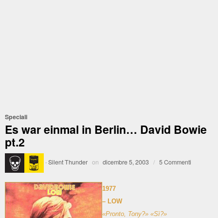
Speciali
Es war einmal in Berlin… David Bowie
pt.2
·
Silent Thunder
on
dicembre 5, 2003
/
5 Commenti
1977
– LOW
«Pronto, Tony?» «Sì?»