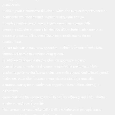
penalizzato
molto le parti elettroniche del disco, visto che in quei tempi il vecchio
continente era decisamente superiore in questo campo.
I cambiamenti si avvertono già nella copertina: invece delle
immagini statiche e impassibili dei due album fratelli, abbiamo una
vera e propria cartolina con il Duca in posa decisamente non
aristocratica,
a terra malconcio con naso spaccato, e altrettanto stucchevoli foto
interne col nostro in versione drag queen.
Il pubblico tuttavia c’è da dire che non apprezza a pieno
questo brusco cambio di direzione e in effetti è molto discutibile
anche da parte nostra la sua inclusione nello special dedicato al periodo
berlinese, visto che lì furono concepiti solo i testi (le musiche
verranno concepite in studio con esperimenti vari di cui diremo) e
all’ambient
viene dedicato ben poco spazio. Un cattivo album quindi? No, affatto
e adesso vedremo il perché.
Partiamo ancora una volta dallo staff: i collaboratori principali sono