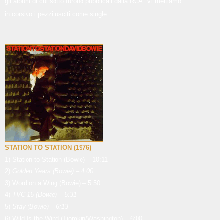
gli album di cui sotto furono pubblicati dalla RCA. Vi mettiamo
in corsivo i pezzi usciti come single.
STATION TO STATION (1976)
1) Station to Station (Bowie) – 10:11
2)
Golden Years (Bowie) – 4:00
3) Word on a Wing (Bowie) – 5:50
4)
TVC 15 (Bowie) – 5:31
5)
Stay (Bowie) – 6:13
6) Wild Is the Wind (Tiomkin/Washington) – 6:00