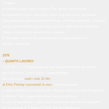
irlandese.
A chiudere questo disco ci pensa
“The Secret Life of Arabia”
,
un capolavoro in puro stile disco carico di groove in cui ancora una
volta strappano applausi Alomar e Murray, co-firmato da Bowie, Eno (che
non ha dimenticato la lezione Roxy Music) e dallo stesso chitarrista
ritmico, il pezzo della resurrezione avvenuta.
E dell’addio a Berlino est, partendo per un safari in Kenia fra
ottobre e novembre.
1978
– QUANTO LAVORO!
Fra il 1977 e il ’78 assistiamo ad una nuova escursione nel mondo
del cinema con
“Just a gigolo”
, lungometraggio
descritto come
«tutti i miei 32 film
di Elvis Presley concentrati in uno»
, inframmezzando
le riprese del film (con Kim Novak e Marlene Dietrich) al tour di supporto
a
“Heroes”
. Nel maggio dello stesso anno assistiamo
a una curiosa release: il Duca che si presta nel ruolo di voce narrante
per la versione di
“Pierino e il Lupo”
con la Philadelphia