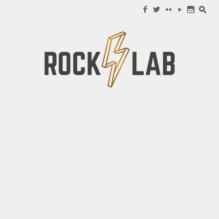
Search for:
f
w
c
y
n
s