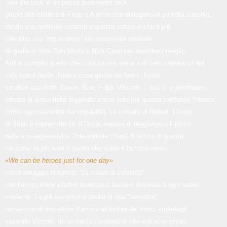
“Joe the Lion”
è un pezzo puramente rock
grazie alle chitarre di Fripp e Alomar che dialogano in perfetta sintonia,
dando una notevole vivacità a questa canzone che è più
che altro una
“rogue story”
estremamente surreale,
di quelle in stile Tom Waits o Nick Cave per intenderci meglio.
Arduo compito quello che ci tocca ora: parlare di certi capolavori del
rock non è facile, l’unica cosa giusta da fare in fondo
sarebbe ascoltarli. Bowie, Eno, Fripp, Visconti… tutti che potrebbero
entrare di diritto nella leggenda anche solo per questa ineffabile
“Heroes”
(tirolo rigorosamente fra virgolette). La chitarra di Robert, i loops
di Brian e soprattutto lui, il Duca, capace di raggiungere il picco
della sua espressività. Due sono le chiavi di lettura di questa
canzone: la più nota è quella che vuole il famoso verso
«We can be heroes just for one day»
come omaggio ai famosi
“15 minuti di celebrità”
che l’amico Andy Warhol teorizzava fossero destinati a ogni uomo
moderno. La più semplice è quella di una
“semplice”
narrazione di una storia d’amore all’ombra del muro, ispiratagli
secondo Visconti da un bacio clandestino che egli si scambiò