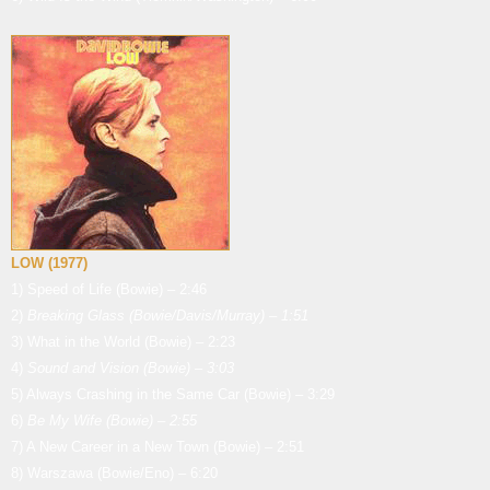
LOW (1977)
1) Speed of Life (Bowie) – 2:46
2)
Breaking Glass (Bowie/Davis/Murray) – 1:51
3) What in the World (Bowie) – 2:23
4)
Sound and Vision (Bowie) – 3:03
5) Always Crashing in the Same Car (Bowie) – 3:29
6)
Be My Wife (Bowie) – 2:55
7) A New Career in a New Town (Bowie) – 2:51
8) Warszawa (Bowie/Eno) – 6:20