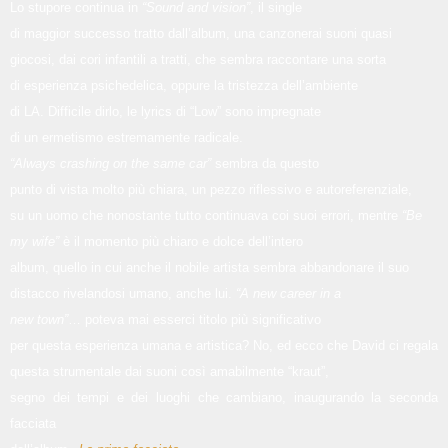
Lo stupore continua in
“Sound and vision”
, il single
di maggior successo tratto dall’album, una canzonerai suoni quasi
giocosi, dai cori infantili a tratti, che sembra raccontare una sorta
di esperienza psichedelica, oppure la tristezza dell’ambiente
di LA. Difficile dirlo, le lyrics di “Low” sono impregnate
di un ermetismo estremamente radicale.
“Always crashing on the same car”
sembra da questo
punto di vista molto più chiara, un pezzo riflessivo e autoreferenziale,
su un uomo che nonostante tutto continuava coi suoi errori, mentre
“Be
my wife”
è il momento più chiaro e dolce dell’intero
album, quello in cui anche il nobile artista sembra abbandonare il suo
distacco rivelandosi umano, anche lui.
“A new career in a
new town”
… poteva mai esserci titolo più significativo
per questa esperienza umana e artistica? No, ed ecco che David ci regala
questa strumentale dai suoni così amabilmente “kraut”,
segno dei tempi e dei luoghi che cambiano, inaugurando la seconda
facciata