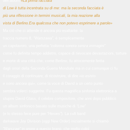
dell’album.
«La prima facciata
di Low è tutta incentrata su di me: ma la seconda facciata è
più una riflessione in termini musicali, la mia reazione alla
vista di Berlino.Era qualcosa che non potevo esprimere a parole»
Ma ciò che ci attende è ancora più esaltante: la
traccia numero 8,
“Warszawa”
, è semplicemente
un capolavoro, una perfetta
“colonna sonora senza immagini”
come fu definita tempo addietro, capace di rievocare devastazioni, torture
e morte di una città che, come Berlino, fu atrocemente ferita
dagli orrori della Seconda Guerra Mondiale ma in cui comunque ci fu
il coraggio di continuare, di ricostruire, di dire
«io esisto
e sono ancora qui»
, come la voce di David a un certo punto
sembra volerci suggerire. Fu questa magnifica sinfonia elettronica a
stupire David Glass, il celebre compositore, che anni dopo pubblicò
un album sinfonico basato sulle musiche di
“Low”
(e lo stesso fece pure per
“Heroes”
). La cult band
darkwave Joy Division (oggi New Order) inizialmente si chiamò
“Warszaw”
in onore a questo brano, che molto colpì