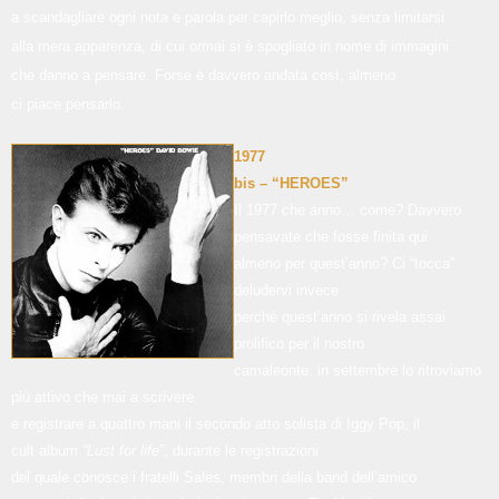
a scandagliare ogni nota e parola per capirlo meglio, senza limitarsi
alla mera apparenza, di cui ormai si è spogliato in nome di immagini
che danno a pensare. Forse è davvero andata così, almeno
ci piace pensarlo.
1977
bis – “HEROES”
Il 1977 che anno… come? Davvero
pensavate che fosse finita qui
almeno per quest’anno? Ci “tocca”
deludervi invece
perché quest’anno si rivela assai
prolifico per il nostro
camaleonte: in settembre lo ritroviamo
più attivo che mai a scrivere
e registrare a quattro mani il secondo atto solista di Iggy Pop, il
cult album
“Lust for life”
, durante le registrazioni
del quale conosce i fratelli Sales, membri della band dell’amico