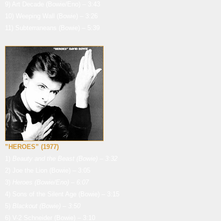
9) Art Decade (Bowie/Eno) – 3:43
10) Weeping Wall (Bowie) – 3:26
11) Subterraneans (Bowie) – 5:39
”HEROES” (1977)
1)
Beauty and the Beast (Bowie) – 3:32
2) Joe the Lion (Bowie) – 3:05
3)
Heroes (Bowie/Eno) – 6:07
4) Sons of the Silent Age (Bowie) – 3:15
5)
Blackout (Bowie) – 3:50
6) V-2 Schneider (Bowie) – 3:10