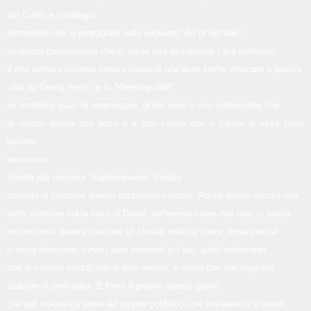
Ian Curtis e compagni.
Atmosfere che si propagano nelle seguenti
“Art of decade”
,
un pezzo crepuscolare che ci vuole fare assaporare l’aria berlinese
e che sembra colonna sonora ideale di una delle liriche dedicate a questa
città da Georg Heym, e in
“Weeping Wall”
,
un tentativo quasi di umanizzare, di dar voce a una costruzione che
di umano aveva ben poco e a tutti coloro che a causa di essa tante
lacrime
versarono.
Spetta alla notturna
“Subterraneans”
l’arduo
compito di chiudere questo controverso album. Poche parole ancora una
volta criptiche ma la voce di David, sofferente come non mai, ci lascia
intuire come questa canzone gli stesse molto a cuore, forse perché
in essa ripercorre, rivive i suoi momenti più bui, quelli sotterranei
che ai comuni mortali non è dato vedere, a meno che non vogliano
scavare in profondità. E forse è proprio questo quello
che egli voleva da parte del proprio pubblico: che iniziasse a scavare,