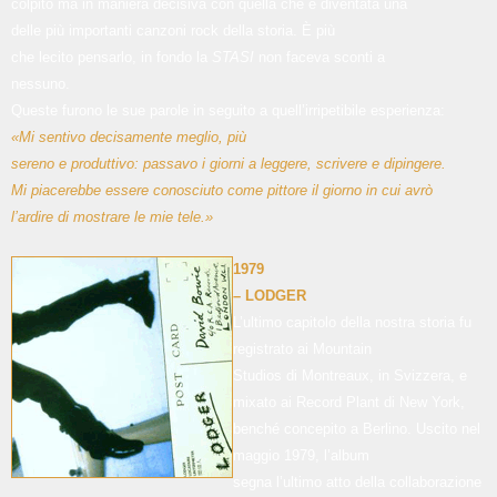
colpito ma in maniera decisiva con quella che è diventata una
delle più importanti canzoni rock della storia. È più
che lecito pensarlo, in fondo la
STASI
non faceva sconti a
nessuno.
Queste furono le sue parole in seguito a quell’irripetibile esperienza:
«Mi sentivo decisamente meglio, più
sereno e produttivo: passavo i giorni a leggere, scrivere e dipingere.
Mi piacerebbe essere conosciuto come pittore il giorno in cui avrò
l’ardire di mostrare le mie tele.»
1979
– LODGER
L’ultimo capitolo della nostra storia fu
registrato ai Mountain
Studios di Montreaux, in Svizzera, e
mixato ai Record Plant di New York,
benché concepito a Berlino. Uscito nel
maggio 1979, l’album
segna l’ultimo atto della collaborazione