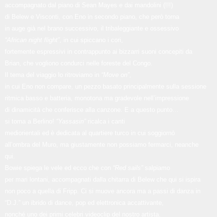
accompagnato dal piano di Sean Mayes e dai mandolini (!!!)
di Belew e Visconti, con Eno in secondo piano, che però torna
in auge già nel brano successivo, il tribaleggiante e ossessivo
“African night flight”
, in cui spiccano i cori,
fortemente espressivi in contrappunto ai bizzarri suoni concepiti da
Brian, che vogliono condurci nelle foreste del Congo.
Il tema del viaggio lo ritroviamo in
“Move on”
,
in cui Eno non compare, un pezzo basato principalmente sulla sessione
ritmica basso e batteria, monotona ma gradevole nell’impressione
di dinamicità che conferisce alla canzone. E a questo punto…
si torna a Berlino!
“Yassasin”
ricalca i canti
mediorientali ed è dedicata al quartiere turco in cui soggiornò
all’ombra del Muro, ma giustamente non possiamo fermarci, neanche
qui.
Bowie spiega le vele ed ecco che con
“Red sails”
salpiamo
per mari lontani, accompagnati dalla chitarra di Belew che qui si ispira
non poco a quella di Fripp. Ci si muove ancora ma a passi di danza in
“D.J.” un ibrido di dance, pop ed elettronica accattivante,
nonché uno dei primi celebri videoclip del nostro artista.