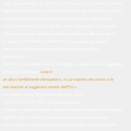
Tony alla produzione, gli ottimi Carlos Alomar, George Murray e Dennis
Davis (chitarra, basso e percussioni), l’amico Iggy Pop come supporto
morale (David era sempre più in crisi con la moglie Angie), Brian
Eno come new entry e tutti gli altri, ottimi collaboratori. Un impresa
folle tutto sommato, quella di andare a produrre un album simile in
un paese al di là della cortina di ferro, forse proprio per questo
ancora più stimolante per tutti questi grandissimi artisti e
professionisti.
Belino Est, il quartiere turco di Kreuzberg, un luogo davvero suggestivo
e ricco di ispirazione:
«Low è
un disco terribilmente introspettivo, in cui esprimo me stesso e le
mie reazioni al suggestivo mondo dell’Est.»
Gli studios
“Hansa by the Wall”
diventano per un
mese il
“covo”
dello staff, che gira la capitale
in lungo e in largo rimanendo affascinato dalle atmosfere della capitale
dell’Est, che si riflettono totalmente in questo nerissimo album,
che fu un vero e proprio choc per RCA e pubblico: l’album fu quello