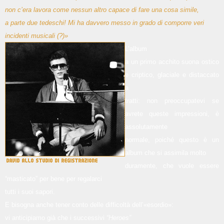
non c’era lavora come nessun altro capace di fare una cosa simile,
a parte due tedeschi! Mi ha davvero messo in grado di comporre veri
incidenti musicali (?)»
L’album
a un primo acchito suona ostico
e criptico, glaciale e distaccato
a
tratti: non preoccupatevi se
avrete queste impressioni, è
assolutamente
normale, poiché questo è un
album che si assimila molto
duramente, che vuole essere
“masticato” per bene per regalarci
tutti i suoi sapori.
E bisogna anche tener conto delle difficoltà dell’«esordio»:
vi anticipiamo già che i successivi
“Heroes”