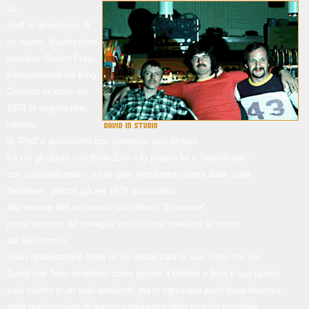
L
o
staff si arricchisce di
un nuovo, illustrissimo
membro: Robert Fripp,
il mastermind dei King
Crimson scioltisi nel
1974 in seguito alla
release
di
“Red”
e attivissimo con numerosi side-project
fra cui gli album con Brian Eno – fu proprio lui a
“convocarlo”
con una telefonata – e che gran giovamento trarrà dalla
“cura
berlinese”
, poiché già nel 1979 assistiamo
alla release dell’acclamato solo album
“Exposure”
,
primo sintomo del risveglio artistico che condurrà al ritorno
del Re Cremisi.
Una collaborazione forse un po’ distaccata la sua, visto che sia
David che Tony ricordano come giunse a Berlino e fece il suo lavoro
solo soletto in un solo weekend, ma in ogni caso anch’essa decisiva
nella realizzazione di questo capolavoro della musica mondiale.