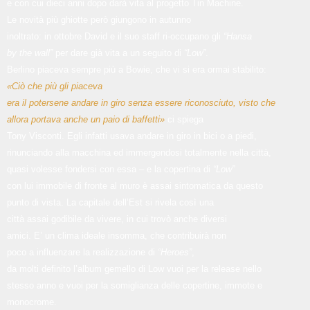
e con cui dieci anni dopo darà vita al progetto Tin Machine.
Le novità più ghiotte però giungono in autunno
inoltrato: in ottobre David e il suo staff ri-occupano gli
“Hansa
by the wall”
per dare già vita a un seguito di
“Low”
.
Berlino piaceva sempre più a Bowie, che vi si era ormai stabilito:
«Ciò che più gli piaceva
era il potersene andare in giro senza essere riconosciuto, visto che
allora portava anche un paio di baffetti»
ci spiega
Tony Visconti. Egli infatti usava andare in giro in bici o a piedi,
rinunciando alla macchina ed immergendosi totalmente nella città,
quasi volesse fondersi con essa – e la copertina di
“Low”
con lui immobile di fronte al muro è assai sintomatica da questo
punto di vista. La capitale dell’Est si rivela così una
città assai godibile da vivere, in cui trovò anche diversi
amici. E’ un clima ideale insomma, che contribuirà non
poco a influenzare la realizzazione di
“Heroes”
,
da molti definito l’album gemello di Low vuoi per la release nello
stesso anno e vuoi per la somiglianza delle copertine, immote e
monocrome.