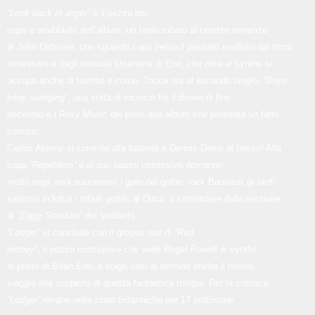
“Look back in anger”
è il pezzo più
cupo e arrabbiato dell’album, un titolo rubato al celebre romanzo
di John Osborne, uno sguardo cupo verso il passato esaltato dal ritmo
ossessivo e dagli inusuali strumenti di Eno, che oltre ai synths si
occupa anche di tromba e corno. Tocca ora al secondo single,
“Boys
keep swinging”
, una sorta di incrocio fra il Bowie di fine
decennio e i Roxy Music dei primi due album che presenta un fatto
curioso:
Carlos Alomar si cimenta alla batteria e Dennis Davis al basso! Alla
cupa
“Repetition”
e al suo basso ossessivo dovranno
molto negli anni successivi i guru del gothic rock Bauhaus (e tanti
saranno in futuri i tributi gothic al Duca, a cominciare dalla versione
di
“Ziggy Stardust”
dei suddetti).
“Lodger”
si conclude con il groove noir di
“Red
money”
, il pezzo conclusivo che vede Roger Powell ai synths
al posto di Brian Eno, e volge così al termine anche il nostro
viaggio alla scoperta di questa fantastica trilogia. Per la cronaca,
“Lodger”
rimane nelle chart britanniche per 17 settimane.