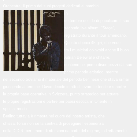
Orchestra, il primo dei suoi progetti dedicati ai bambini.
In
settembre decide di pubblicare il suo
secondo live album:
“Stage”
,
registrato durante il tour americano.
Questo doppio 45 giri, che vede
fra i musicisti coinvolti anche il buon
Adrian Belew alle chitarre,
contiene nel primo disco pezzi dal suo
primo periodo artistico, mentre
nel secondo troviamo il materiale del periodo berlinese che stava ormai
giungendo al termine. David decide infatti di levare le tende e stabilire
la propria base operativa in Svizzera, punto strategico per attuare
le proprie registrazioni e partire per paesi esotici, in Oriente in
special modo.
Berlino tuttavia è rimasta nel cuore del nostro artista, che
chissà, forse non se la sentiva di proseguire l’esperienza
nella D.D.R. per timore di ritorsioni da parte del regime, indirettamente