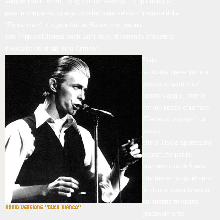
sempre i soliti Brian, Tony, Carlos, George… Fripp non c’è,
però in compenso giunge un altrettanto valido chitarrista dalla
“Zappa crew”
, il signor Adrian Belew, che proprio
con Fripp collaborerà pochi anni dopo, divenendo chitarrista
e vocalist dei rinati King Crimson.
F
atte
le dovute presentazioni
possiamo partire col
nostro viaggio, proprio
con un pezzo chiamato
“Fantastic voyage”
, un
pezzo
che si lascia apprezzare
soprattutto per la
drammaticità di Bowie,
che troviamo qui intento
in alcune considerazioni
sul mondo moderno,
gradevolmente