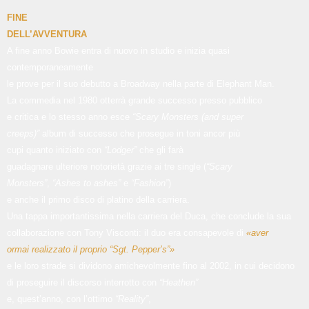
FINE
DELL’AVVENTURA
A fine anno Bowie entra di nuovo in studio e inizia quasi
contemporaneamente
le prove per il suo debutto a Broadway nella parte di Elephant Man.
La commedia nel 1980 otterrà grande successo presso pubblico
e critica e lo stesso anno esce
“Scary Monsters (and super
creeps)”
album di successo che prosegue in toni ancor più
cupi quanto iniziato con
“Lodger”
che gli farà
guadagnare ulteriore notorietà grazie ai tre single (
“Scary
Monsters”
,
“Ashes to ashes”
e
“Fashion”
)
e anche il primo disco di platino della carriera.
Una tappa importantissima nella carriera del Duca, che conclude la sua
collaborazione con Tony Visconti: il duo era consapevole di
«aver
ormai realizzato il proprio “Sgt. Pepper’s”»
e le loro strade si dividono amichevolmente fino al 2002, in cui decidono
di proseguire il discorso interrotto con
“Heathen”
e, quest’anno, con l’ottimo
“Reality”
,