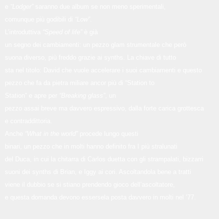
e
“Lodger”
saranno due album se non meno sperimentali,
comunque più godibili di
“Low”
.
L’introduttiva
“Speed of life”
è già
un segno dei cambiamenti: un pezzo glam strumentale che però
suona diverso, più freddo grazie ai synths. La chiave di tutto
sta nel titolo: David che vuole accelerare i suoi cambiamenti e questo
pezzo che fa da pietra miliare ancor più di “Station to
Station” e apre per
“Breaking glass”
, un
pezzo assai breve ma davvero espressivo, dalla forte carica grottesca
e contraddittoria.
Anche
“What in the world”
procede lungo questi
binari, un pezzo che in molti hanno definito fra I più stralunati
del Duca, in cui la chitarra di Carlos duetta con gli strampalati, bizzarri
suoni dei synths di Brian, e Iggy ai cori. Ascoltandola bene a tratti
viene il dubbio se si stiano prendendo gioco dell’ascoltatore,
e questa domanda devono essersela posta davvero in molti nel ’77.