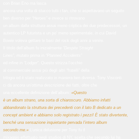
con Brian Eno ma lasca
ancora una volta di stucco tutti i fan, che si aspettavano un seguito
ben diverso per
“Heroes”
e invece si ritrovano
un album dalla struttura assai meno criptica dei due predecessori, un
autentico LP futurista e un po’ meno sperimentale, in cui David
Bowie voleva gettare le basi del rock degli anni a venire.
Il titolo dell’album fu inizialmente
“Despite Straight
Lines”
, mutato prima in
“Planned Accidents”
ed infine in
“Lodger”
. Questo strizza l’occhio
al commerciale assai più degli altri “fratelli” della
trilogia ed è stato realizzato in maniera ben diversa. Tony Visconti
ci dà ancora un’ottima descrizione dei fatti, oltre che
una eccellente definizione dell’album:
«Questo
è un album strano, una sorta di chiaroscuro. Abbiamo infatti
abbandonato la struttura dei precedenti con il lato B dedicato a un
concept ambient e abbiamo solo registrato i pezzi! È stato divertente,
benché una sensazione inquietante pervada l’intero album
secondo me.»
L’unica delusione per Tony fu il
mixaggio effettuato negli studios di NY, scelta che secondo lui ha