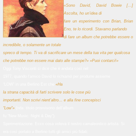
«Sono David, David Bowie […]
Ascolta, ho un’idea di
fare un esperimento con Brian, Brian
Eno, te lo ricordi. Stavamo parlando
di fare un album che potrebbe essere o
incredibile, o solamente un totale
spreco di tempo. Ti va di sacrificare un mese della tua vita per qualcosa
che potrebbe non essere mai dato alle stampe?» «Puoi contarci!»
Oggi Tony Visconti ci dice che è andata così nel
1977, quando l’amico David lo richiamò per produrre assieme
“LOW” in una Berlino Est che
«Ha
la strana capacità di farti scrivere solo le cose più
importanti. Non scrivi nient’altro… e alla fine concepisci
“Low”»
(nda: titolo provvisorio dell’album
fu “New Music: Night & Day”).
Sperimentazione. Ecco cosa voleva il nostro camaleontico artista. Si
era così portato a Berlino tutti gli amici più fidati: