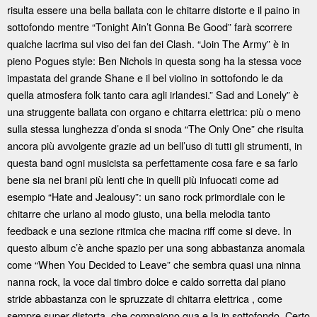
risulta essere una bella ballata con le chitarre distorte e il paino in
sottofondo mentre “Tonight Ain’t Gonna Be Good” farà scorrere
qualche lacrima sul viso dei fan dei Clash. “Join The Army” è in
pieno Pogues style: Ben Nichols in questa song ha la stessa voce
impastata del grande Shane e il bel violino in sottofondo le da
quella atmosfera folk tanto cara agli irlandesi.” Sad and Lonely” è
una struggente ballata con organo e chitarra elettrica: più o meno
sulla stessa lunghezza d’onda si snoda “The Only One” che risulta
ancora più avvolgente grazie ad un bell’uso di tutti gli strumenti, in
questa band ogni musicista sa perfettamente cosa fare e sa farlo
bene sia nei brani più lenti che in quelli più infuocati come ad
esempio “Hate and Jealousy”: un sano rock primordiale con le
chitarre che urlano al modo giusto, una bella melodia tanto
feedback e una sezione ritmica che macina riff come si deve. In
questo album c’è anche spazio per una song abbastanza anomala
come “When You Decided to Leave” che sembra quasi una ninna
nanna rock, la voce dal timbro dolce e caldo sorretta dal piano
stride abbastanza con le spruzzate di chitarra elettrica , come
sempre super distorta, che compaiono qua e la in sottofondo. Certo