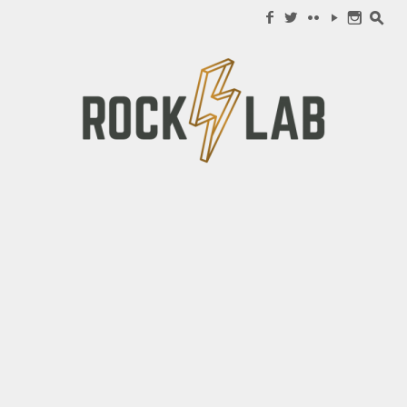
Search for:
f
w
c
y
n
s