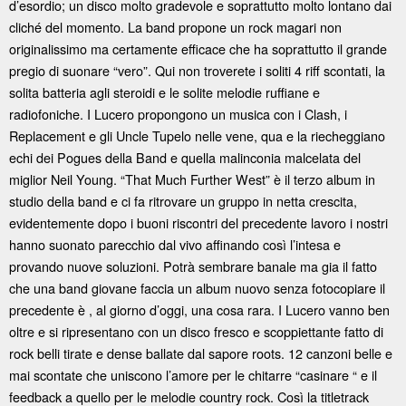
d’esordio; un disco molto gradevole e soprattutto molto lontano dai
cliché del momento. La band propone un rock magari non
originalissimo ma certamente efficace che ha soprattutto il grande
pregio di suonare “vero”. Qui non troverete i soliti 4 riff scontati, la
solita batteria agli steroidi e le solite melodie ruffiane e
radiofoniche. I Lucero propongono un musica con i Clash, i
Replacement e gli Uncle Tupelo nelle vene, qua e la riecheggiano
echi dei Pogues della Band e quella malinconia malcelata del
miglior Neil Young. “That Much Further West” è il terzo album in
studio della band e ci fa ritrovare un gruppo in netta crescita,
evidentemente dopo i buoni riscontri del precedente lavoro i nostri
hanno suonato parecchio dal vivo affinando così l’intesa e
provando nuove soluzioni. Potrà sembrare banale ma gia il fatto
che una band giovane faccia un album nuovo senza fotocopiare il
precedente è , al giorno d’oggi, una cosa rara. I Lucero vanno ben
oltre e si ripresentano con un disco fresco e scoppiettante fatto di
rock belli tirate e dense ballate dal sapore roots. 12 canzoni belle e
mai scontate che uniscono l’amore per le chitarre “casinare “ e il
feedback a quello per le melodie country rock. Così la titletrack