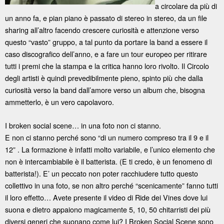
a circolare da più di
un anno fa, e pian piano è passato di stereo in stereo, da un file
sharing all’altro facendo crescere curiosità e attenzione verso
questo “vasto” gruppo, a tal punto da portare la band a essere il
caso discografico dell’anno, e a fare un tour europeo per ritirare
tutti i premi che la stampa e la critica hanno loro rivolto. Il Circolo
degli artisti è quindi prevedibilmente pieno, spinto più che dalla
curiosità verso la band dall’amore verso un album che, bisogna
ammetterlo, è un vero capolavoro.
I broken social scene… in una foto non ci stanno.
E non ci stanno perché sono “di un numero compreso tra il 9 e il
12” . La formazione è infatti molto variabile, e l’unico elemento che
non è intercambiabile è il batterista. (E ti credo, è un fenomeno di
batterista!). E’ un peccato non poter racchiudere tutto questo
collettivo in una foto, se non altro perché “scenicamente” fanno tutti
il loro effetto… Avete presente il video di Ride dei Vines dove lui
suona e dietro appaiono magicamente 5, 10, 50 chitarristi dei più
diversi generi che suonano come lui? I Broken Social Scene sono