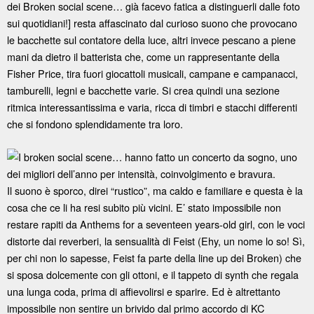
dei Broken social scene… già facevo fatica a distinguerli dalle foto
sui quotidiani!] resta affascinato dal curioso suono che provocano
le bacchette sul contatore della luce, altri invece pescano a piene
mani da dietro il batterista che, come un rappresentante della
Fisher Price, tira fuori giocattoli musicali, campane e campanacci,
tamburelli, legni e bacchette varie. Si crea quindi una sezione
ritmica interessantissima e varia, ricca di timbri e stacchi differenti
che si fondono splendidamente tra loro.
I broken social scene… hanno fatto un concerto da sogno, uno
dei migliori dell’anno per intensità, coinvolgimento e bravura.
Il suono è sporco, direi “rustico”, ma caldo e familiare e questa è la
cosa che ce li ha resi subito più vicini. E’ stato impossibile non
restare rapiti da Anthems for a seventeen years-old girl, con le voci
distorte dai reverberi, la sensualità di Feist (Ehy, un nome lo so! Sì,
per chi non lo sapesse, Feist fa parte della line up dei Broken) che
si sposa dolcemente con gli ottoni, e il tappeto di synth che regala
una lunga coda, prima di affievolirsi e sparire. Ed è altrettanto
impossibile non sentire un brivido dal primo accordo di KC