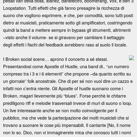
pedali vari della boss, ibanez, danelectro, boomerang, Vox, e ben 3
Loopstation. Tutti effetti che già fanno presagire la ricchezza di
suono che vogliono esprimere, e che, per comodità, sono tutti posti
dietro ai musicisti, praticamente sotto gli amplificatori, costringendo
quindi la band a mettere sempre in bypass gli strumenti, altrimenti
–visto anche il volume- se si giravano per cambiare il settaggio
degli effetti i fischi del feedback avrebbero raso al suolo il locale.
I Broken social scene… aprono il concerto a sé stessi.
Presentandosi come Apostle of Hustle, una band di.. “un numero
compreso tra i 3 e i 6 elementi” che propone –da quanto scritto su
un giornale” folk ancestrale. Che di per sé non vuol dire un cazzo e
infatti non c’entra niente. Gli Apostle of hustle suonano come i
Broken, magari lievemente più “blues”. Forse perchè le chitarre
prediligono riff e melodie trasversali invece di muri di suono o loop.
Un live interessante anche se non molto coinvolgente per il
pubblico, ma che vede la partecipazione dei molti musicisti che si
trovano a suonare le cose più impensabili. Il cantante [No, il nome
non lo so. Dico, non vi immaginerete mica che conosco tutti i nomi