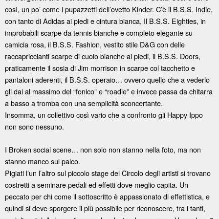
così, un po’ come i pupazzetti dell’ovetto Kinder. C’è il B.S.S. Indie,
con tanto di Adidas ai piedi e cintura bianca, Il B.S.S. Eighties, in
improbabili scarpe da tennis bianche e completo elegante su
camicia rosa, il B.S.S. Fashion, vestito stile D&G con delle
raccapriccianti scarpe di cuoio bianche ai piedi, il B.S.S. Doors,
praticamente il sosia di Jim morrison in scarpe col tacchetto e
pantaloni aderenti, il B.S.S. operaio… ovvero quello che a vederlo
gli dai al massimo del “fonico” e “roadie” e invece passa da chitarra
a basso a tromba con una semplicità sconcertante.
Insomma, un collettivo così vario che a confronto gli Happy Ippo
non sono nessuno.
I Broken social scene… non solo non stanno nella foto, ma non
stanno manco sul palco.
Pigiati l’un l’altro sul piccolo stage del Circolo degli artisti si trovano
costretti a seminare pedali ed effetti dove meglio capita. Un
peccato per chi come il sottoscritto è appassionato di effettistica, e
quindi si deve sporgere il più possibile per riconoscere, tra i tanti,