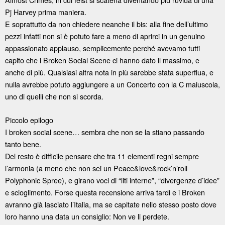
Pj Harvey prima maniera.
E soprattutto da non chiedere neanche il bis: alla fine dell’ultimo
pezzi infatti non si è potuto fare a meno di aprirci in un genuino
appassionato applauso, semplicemente perché avevamo tutti
capito che i Broken Social Scene ci hanno dato il massimo, e
anche di più. Qualsiasi altra nota in più sarebbe stata superflua, e
nulla avrebbe potuto aggiungere a un Concerto con la C maiuscola,
uno di quelli che non si scorda.
Piccolo epilogo
I broken social scene… sembra che non se la stiano passando
tanto bene.
Del resto è difficile pensare che tra 11 elementi regni sempre
l’armonia (a meno che non sei un Peace&love&rock’n’roll
Polyphonic Spree), e girano voci di “liti interne”, “divergenze d’idee”
e scioglimento. Forse questa recensione arriva tardi e i Broken
avranno già lasciato l’Italia, ma se capitate nello stesso posto dove
loro hanno una data un consiglio: Non ve li perdete.