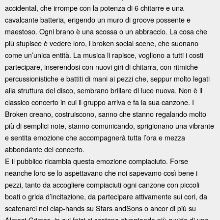
accidental, che irrompe con la potenza di 6 chitarre e una
cavalcante batteria, erigendo un muro di groove possente e
maestoso. Ogni brano è una scossa o un abbraccio. La cosa che
più stupisce è vedere loro, i broken social scene, che suonano
come un’unica entità. La musica li rapisce, vogliono a tutti i costi
partecipare, inserendosi con nuovi giri di chitarra, con ritmiche
percussionistiche e battiti di mani ai pezzi che, seppur molto legati
alla struttura del disco, sembrano brillare di luce nuova. Non è il
classico concerto in cui il gruppo arriva e fa la sua canzone. I
Broken creano, costruiscono, sanno che stanno regalando molto
più di semplici note, stanno comunicando, sprigionano una vibrante
e sentita emozione che accompagnerà tutta l’ora e mezza
abbondante del concerto.
E il pubblico ricambia questa emozione compiaciuto. Forse
neanche loro se lo aspettavano che noi sapevamo così bene i
pezzi, tanto da accogliere compiaciuti ogni canzone con piccoli
boati o grida d’incitazione, da partecipare attivamente sui cori, da
scatenarci nel clap-hands su Stars andSons o ancor di più su
Almost Crimes, in cui feist si scatena diventando più ruvida di una