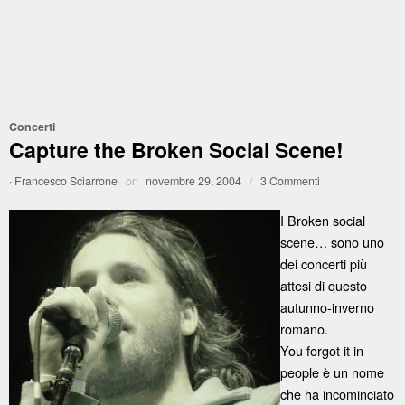
Concerti
Capture the Broken Social Scene!
·
Francesco Sciarrone
on
novembre 29, 2004
/
3 Commenti
I Broken social
scene… sono uno
dei concerti più
attesi di questo
autunno-inverno
romano.
You forgot it in
people è un nome
che ha incominciato