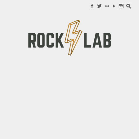
Search for:
f
w
c
y
n
s