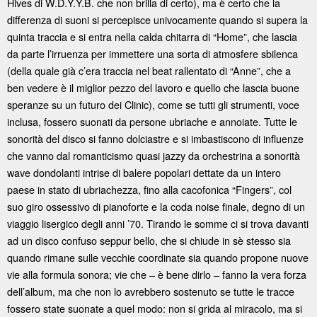
Hives di W.D.Y.Y.B. che non brilla di certo), ma è certo che la
differenza di suoni si percepisce univocamente quando si supera la
quinta traccia e si entra nella calda chitarra di “Home”, che lascia
da parte l’irruenza per immettere una sorta di atmosfere sbilenca
(della quale già c’era traccia nel beat rallentato di “Anne”, che a
ben vedere è il miglior pezzo del lavoro e quello che lascia buone
speranze su un futuro dei Clinic), come se tutti gli strumenti, voce
inclusa, fossero suonati da persone ubriache e annoiate. Tutte le
sonorità del disco si fanno dolciastre e si imbastiscono di influenze
che vanno dal romanticismo quasi jazzy da orchestrina a sonorità
wave dondolanti intrise di balere popolari dettate da un intero
paese in stato di ubriachezza, fino alla cacofonica “Fingers”, col
suo giro ossessivo di pianoforte e la coda noise finale, degno di un
viaggio lisergico degli anni ’70. Tirando le somme ci si trova davanti
ad un disco confuso seppur bello, che si chiude in sè stesso sia
quando rimane sulle vecchie coordinate sia quando propone nuove
vie alla formula sonora; vie che – è bene dirlo – fanno la vera forza
dell’album, ma che non lo avrebbero sostenuto se tutte le tracce
fossero state suonate a quel modo: non si grida al miracolo, ma si