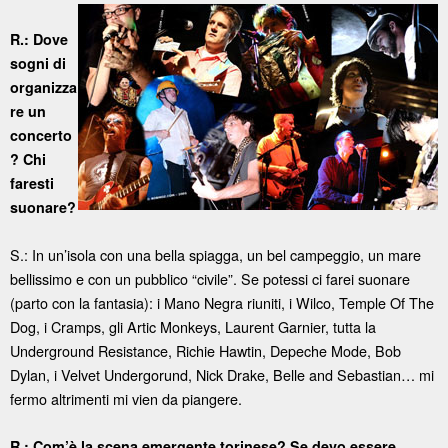
R.: Dove
sogni di
organizza
re un
concerto
? Chi
faresti
suonare?
S.: In un’isola con una bella spiagga, un bel campeggio, un mare
bellissimo e con un pubblico “civile”. Se potessi ci farei suonare
(parto con la fantasia): i Mano Negra riuniti, i Wilco, Temple Of The
Dog, i Cramps, gli Artic Monkeys, Laurent Garnier, tutta la
Underground Resistance, Richie Hawtin, Depeche Mode, Bob
Dylan, i Velvet Undergorund, Nick Drake, Belle and Sebastian… mi
fermo altrimenti mi vien da piangere.
R.: Com’è la scena emergente torinese? Se devo essere