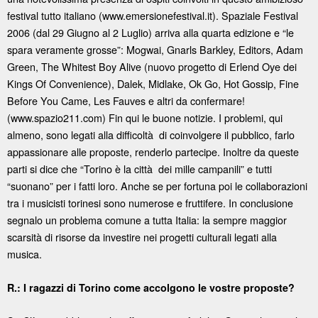
festival tutto italiano (www.emersionefestival.it). Spaziale Festival
2006 (dal 29 Giugno al 2 Luglio) arriva alla quarta edizione e “le
spara veramente grosse”: Mogwai, Gnarls Barkley, Editors, Adam
Green, The Whitest Boy Alive (nuovo progetto di Erlend Oye dei
Kings Of Convenience), Dalek, Midlake, Ok Go, Hot Gossip, Fine
Before You Came, Les Fauves e altri da confermare!
(www.spazio211.com) Fin qui le buone notizie. I problemi, qui
almeno, sono legati alla difficoltà di coinvolgere il pubblico, farlo
appassionare alle proposte, renderlo partecipe. Inoltre da queste
parti si dice che “Torino è la città dei mille campanili” e tutti
“suonano” per i fatti loro. Anche se per fortuna poi le collaborazioni
tra i musicisti torinesi sono numerose e fruttifere. In conclusione
segnalo un problema comune a tutta Italia: la sempre maggior
scarsità di risorse da investire nei progetti culturali legati alla
musica.
R.: I ragazzi di Torino come accolgono le vostre proposte?