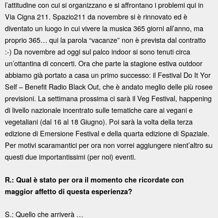
l’attitudine con cui si organizzano e si affrontano i problemi qui in
Via Cigna 211. Spazio211 da novembre si è rinnovato ed è
diventato un luogo in cui vivere la musica 365 giorni all’anno, ma
proprio 365… qui la parola “vacanze” non è prevista dal contratto
:-) Da novembre ad oggi sul palco indoor si sono tenuti circa
un’ottantina di concerti. Ora che parte la stagione estiva outdoor
abbiamo già portato a casa un primo successo: il Festival Do It Yor
Self – Benefit Radio Black Out, che è andato meglio delle più rosee
previsioni. La settimana prossima ci sarà il Veg Festival, happening
di livello nazionale incentrato sulle tematiche care ai vegani e
vegetaliani (dal 16 al 18 Giugno). Poi sarà la volta della terza
edizione di Emersione Festival e della quarta edizione di Spaziale.
Per motivi scaramantici per ora non vorrei aggiungere nient’altro su
questi due importantissimi (per noi) eventi.
R.: Qual è stato per ora il momento che ricordate con
maggior affetto di questa esperienza?
S.: Quello che arriverà …