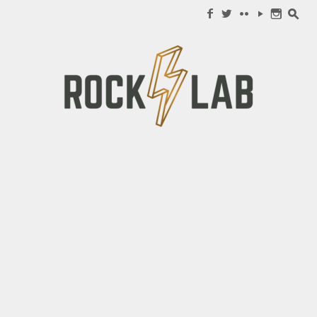
Search for:
f
w
c
y
n
s