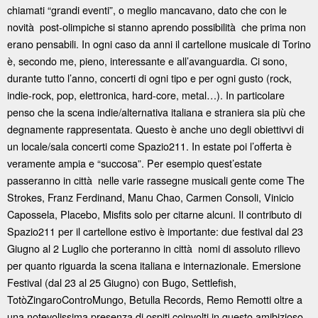
chiamati “grandi eventi”, o meglio mancavano, dato che con le
novità post-olimpiche si stanno aprendo possibilità che prima non
erano pensabili. In ogni caso da anni il cartellone musicale di Torino
è, secondo me, pieno, interessante e all’avanguardia. Ci sono,
durante tutto l’anno, concerti di ogni tipo e per ogni gusto (rock,
indie-rock, pop, elettronica, hard-core, metal…). In particolare
penso che la scena indie/alternativa italiana e straniera sia più che
degnamente rappresentata. Questo è anche uno degli obiettivvi di
un locale/sala concerti come Spazio211. In estate poi l’offerta è
veramente ampia e “succosa”. Per esempio quest’estate
passeranno in città nelle varie rassegne musicali gente come The
Strokes, Franz Ferdinand, Manu Chao, Carmen Consoli, Vinicio
Capossela, Placebo, Misfits solo per citarne alcuni. Il contributo di
Spazio211 per il cartellone estivo è importante: due festival dal 23
Giugno al 2 Luglio che porteranno in città nomi di assoluto rilievo
per quanto riguarda la scena italiana e internazionale. Emersione
Festival (dal 23 al 25 Giugno) con Bugo, Settlefish,
TotòZingaroControMungo, Betulla Records, Remo Remotti oltre a
una notevolissima presenza di ospiti coinvolti in questo amibizioso