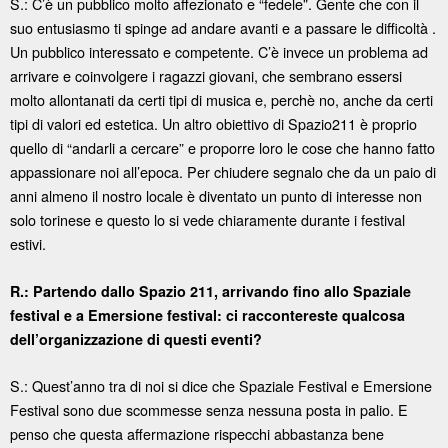
S.: C’è un pubblico molto affezionato e “fedele”. Gente che con il
suo entusiasmo ti spinge ad andare avanti e a passare le difficoltà .
Un pubblico interessato e competente. C’è invece un problema ad
arrivare e coinvolgere i ragazzi giovani, che sembrano essersi
molto allontanati da certi tipi di musica e, perchè no, anche da certi
tipi di valori ed estetica. Un altro obiettivo di Spazio211 è proprio
quello di “andarli a cercare” e proporre loro le cose che hanno fatto
appassionare noi all’epoca. Per chiudere segnalo che da un paio di
anni almeno il nostro locale è diventato un punto di interesse non
solo torinese e questo lo si vede chiaramente durante i festival
estivi.
R.: Partendo dallo Spazio 211, arrivando fino allo Spaziale
festival e a Emersione festival: ci raccontereste qualcosa
dell’organizzazione di questi eventi?
S.: Quest’anno tra di noi si dice che Spaziale Festival e Emersione
Festival sono due scommesse senza nessuna posta in palio. E
penso che questa affermazione rispecchi abbastanza bene