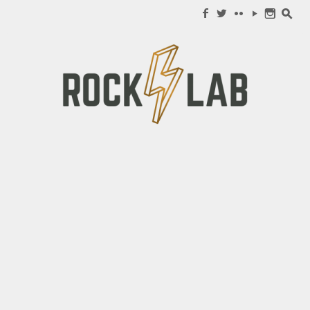
Search for:
f
w
c
y
n
s