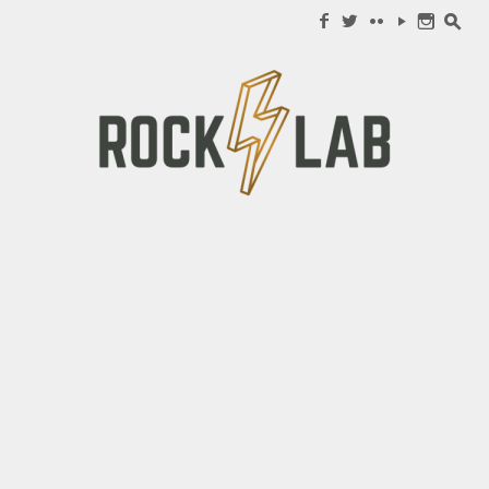
Search for:
f
w
c
y
n
s