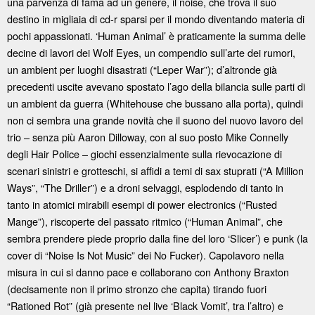
una parvenza di fama ad un genere, il noise, che trova il suo
destino in migliaia di cd-r sparsi per il mondo diventando materia di
pochi appassionati. ‘Human Animal’ è praticamente la summa delle
decine di lavori dei Wolf Eyes, un compendio sull’arte dei rumori,
un ambient per luoghi disastrati (“Leper War”); d’altronde già
precedenti uscite avevano spostato l’ago della bilancia sulle parti di
un ambient da guerra (Whitehouse che bussano alla porta), quindi
non ci sembra una grande novità che il suono del nuovo lavoro del
trio – senza più Aaron Dilloway, con al suo posto Mike Connelly
degli Hair Police – giochi essenzialmente sulla rievocazione di
scenari sinistri e grotteschi, si affidi a temi di sax stuprati (“A Million
Ways”, “The Driller”) e a droni selvaggi, esplodendo di tanto in
tanto in atomici mirabili esempi di power electronics (“Rusted
Mange”), riscoperte del passato ritmico (“Human Animal”, che
sembra prendere piede proprio dalla fine del loro ‘Slicer’) e punk (la
cover di “Noise Is Not Music” dei No Fucker). Capolavoro nella
misura in cui si danno pace e collaborano con Anthony Braxton
(decisamente non il primo stronzo che capita) tirando fuori
“Rationed Rot” (già presente nel live ‘Black Vomit’, tra l’altro) e