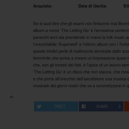
Acquista:
Data di Uscita:
Et
Se si suol dire che gli esami non finiscono mai Bonnie
album a nome ‘The Letting Go’ è l’ennesima conferma 
parecchi anni sta prendendo in mano la folk music a
l’orecchiabile ‘Superwolf’ e l’ottimo album con i Tort
queste tredici perle di malinconia dominate dallo sc
femminile che arriva a creare un’impressione quasi mi
che, con gli innesti dei fiati, è l’apice di un lavoro 
‘The Letting Go’ è un disco che non stanca, che mostr
e che porta all’orecchio dell’ascoltatore una musica
musicale dei giorni nostri che va a concretizzarsi in
<
Post navigation
TWEET
SHARE
0