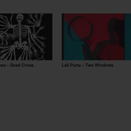
oss – Dead Cross
Lali Puna – Two Windows