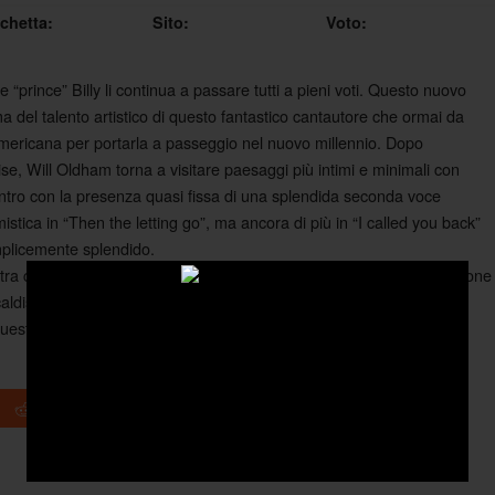
ichetta:
Sito:
Voto:
 “prince” Billy li continua a passare tutti a pieni voti. Questo nuovo
del talento artistico di questo fantastico cantautore che ormai da
mericana per portarla a passeggio nel nuovo millennio. Dopo
oise, Will Oldham torna a visitare paesaggi più intimi e minimali con
ontro con la presenza quasi fissa di una splendida seconda voce
stica in “Then the letting go”, ma ancora di più in “I called you back”
semplicemente splendido.
a come la voce del principe migliori sempre di più nell’interpretazione
 caldissima nonostante la sua semplicità. La conferma di un genio
 questa nuova bellissima prova superata con sorprendente facilità.
+1