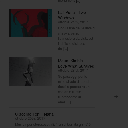
monument
[...]
Lali Puna - Two
Windows
ottobre 24th, 2017
Con la fine dell’estate ci
si avvia verso
l'atmosfera da club, ed
il difficile distacco
da
[...]
Mount Kimbie -
Love What Survives
ottobre 23rd, 2017
Se passeggi per le
mille strade di Londra
riesci a percepire un
costante flusso
fluorescente di
>
ener
[...]
Giacomo Toni - Nafta
ottobre 20th, 2017
Musica per eterosessuali. “Tan ci bon da gnint” è