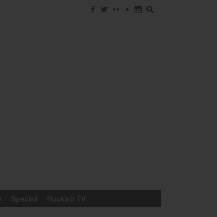
f
w
c
y
n
s
e
Speciali
Rocklab TV