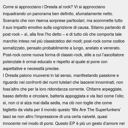
Come si approcciano i Dresda al rock? Vi si approcciano
inquadrando un panorama ben definito, sfumatamente netto.
Scenario che non riserva sorprese particolari, ma scommette tutto
il suo impatto emotivo sulla cognizione di causa. Stiamo parlando di
post-rock – sì, alla fine l’ho detto – e di tutto ciò che comporta tale
marchio inteso nel più classicistico dei modi; post-rock come codice
somatizzato, pensato probabilmente a lungo, anelato e venerato.
Post-rock come nuova forma di classic-rock, stile a cui l’ascoltatore
potenziale è ormai educato e rispetto al quale si pone con
aspettative e necessità precise.
I Dresda paiono muoversi in tal senso, manifestando passione e
riguardo nei confronti dei numi tutelari che lascerei innominati, non
foss’altro che per la loro ridondanza corrente. Chitarre arpeggiate,
basso definito e circolare, batteria appoggiata e via lisci come l’olio;
sì, non ci si alza mai dalla sedia, ma ciò non toglie che come
biglietto da visita per il mondo questo ‘We Are The Superfunkers’
lasci se non altro l’impressione di una certa naiveté, quasi
innocente nel modo di porsi. Questo EP è più un gesto d’amore nei