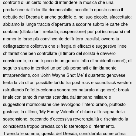
confronti di un certo modo di intendere la musica che una
produzione dall’identità riconoscibile; accolto in questo senso il
debutto dei Dresda è anche godibile e, nel suo piccolo, sfaccettato:
abbiamo la lunga traccia d’apertura a scoprire subito le carte che
contano (dilatazioni, melodia, sospensione) per poi incresparsi nel
momento forse più convincente dell’intera tracklist, ovvero la
deflagrazione collettiva che si fregia di efficaci e suggestive linee
chitarristiche ben controllate (il timbro del solista è davvero
convincente, e non è poco in un genere fatto di ambienti sonori); di
seguito siamo in territori un po’ più personali e timidamente
intraprendenti, con ‘John Wayne Shot Me’ il quartetto genovese
tenta la via di un possibile ibrido tra post-rock e soundtrack western
(sfruttando l’effetto-colonna sonora connaturato al genere): break
finale con tanto di marcia scandita dal timpano militare e
suggestioni morriconiane che avvolgono l’intero brano, piuttosto
gustoso; in ultimo, ‘My Funny Valentine’ chiude all’insegna della
sospensione, peccando d’eccessiva reverenzialità e rischiando la
coincidenza troppo precisa con lo stereotipo di riferimento.
Traendo le somme, questa dei Dresda, considerata come prima