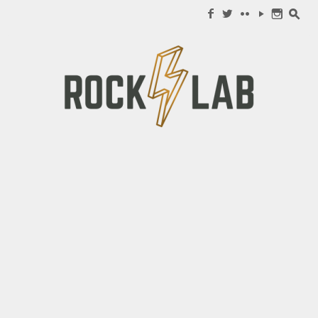
Search for:
f
w
c
y
n
s