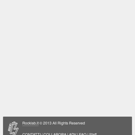
Rocklab.it
© 2013 All Rights Reserved
CONTATTI / COLLABORA
|
ADV
|
FAQ
|
Staff