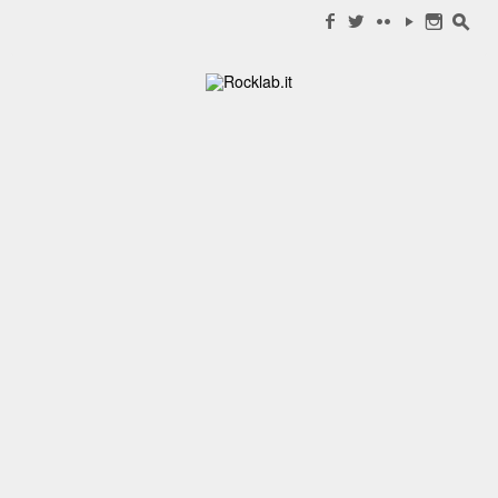
Search for:
f
w
c
y
n
s