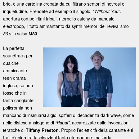
brio, è una cartolina crepata da cui filtrano sentori di nevrosi e
inquietudine. Prendete ad esempio il singolo,
“Without You”:
apertura con poliritmi tribali, ritornello catchy da manuale
electropop, il tutto ammantanto da synth memori del revivalismo
in salsa
.
80’s
M83
La perfetta
soundtrack per
qualche
ammiccante
teen drama
inglese, se non
fosse che in
tanta cangiante
policromia non
mancano di insinuarsi algidi spifferi di decadenza dark wave, come
nelle distese ansiogene di
, accarezzate dalle invocazioni
“Papai”
ieratiche di
. Proprio l’ecletticità della cantante è il
Tiffany Preston
trait d’union tra fascinazioni tanto eterogenee: maliarda