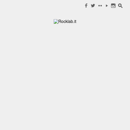
Search for:
f
w
c
y
n
s