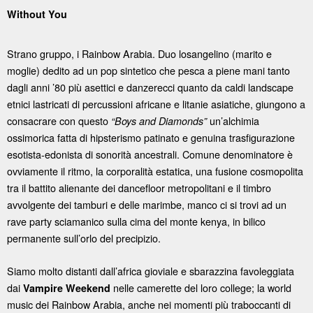
Without You
Strano gruppo, i Rainbow Arabia. Duo losangelino (marito e
moglie) dedito ad un pop sintetico che pesca a piene mani tanto
dagli anni ’80 più asettici e danzerecci quanto da caldi landscape
etnici lastricati di percussioni africane e litanie asiatiche, giungono a
consacrare con questo
un’alchimia
“Boys and Diamonds”
ossimorica fatta di hipsterismo patinato e genuina trasfigurazione
esotista-edonista di sonorità ancestrali. Comune denominatore è
ovviamente il ritmo, la corporalità estatica, una fusione cosmopolita
tra il battito alienante dei dancefloor metropolitani e il timbro
avvolgente dei tamburi e delle marimbe, manco ci si trovi ad un
rave party sciamanico sulla cima del monte kenya, in bilico
permanente sull’orlo del precipizio.
Siamo molto distanti dall’africa gioviale e sbarazzina favoleggiata
dai
nelle camerette del loro college; la world
Vampire Weekend
music dei Rainbow Arabia, anche nei momenti più traboccanti di