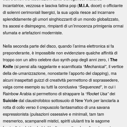
incantatrice, vezzosa e lasciva fatina pop (
docet) o officiante
M.I.A.
di solenni cerimoniali lisergici, la sua ugola riesce ad incarnare
splendidamente gli umori singhiozzanti di un mondo globalizzato,
tra ascesi e disimpegno, rimpianti di un’innocenza primigenia ormai
sfumata e artefazioni moderniste.
Nella seconda parte del disco, quando l’anima elettronica si fa
preponderante, è impossibile non evidenziare qualche affinità di
troppo con un altro celebre duo synth-pop degli anni zero, i
The
(si pensi alla raggelante e scarnificata
, il vertice
Knife
“Mechanical”
della de-umanizzazione, nonostante l’apporto del clapping), ma
alcuni inaspettati guizzi di creatività permettono di soprassedere,
valga come esempio su tutti la conclusiva
, in cui i
“Sequenced”
Rainbow Arabia si permettono di strappare la
dei
“Rocket Usa”
dal claustrofobico sottosuolo di New York per lanciarla a
Suicide
rotta di collo verso il crepuscolo fantasmatico di una savana
espressionista (pulsazioni ossessive e minimali, tam tam
mesmerico, scampanelii mistici, spiriti ululanti tra le sagome