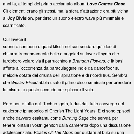
anni fa, ai tempi del primo acclamato album
.
Love Comes Close
Gli elementi erano gli stessi, ma la sfera d’attrazione era più vicina
ai
, per dire: un suono electro wave più minimale e
Joy Division
scarnificato.
Qui invece il
suono è sontuoso e quasi kitsch nel suo snodare qui idee di
chitarra tremendamente belle e angolari su layer di synth che
farebbero volare via il parrucchino a
, e là basi
Brandon Flowers
affette all’occorrenza da paraculaggine indie da dancefloor su
melodie dotate del crisma dell’ispirazione e di ricordi 80s. Sembra
che
abbia usato il primo disco seminale per prendere
Wesley Eisold
le misure, e questo secondo per spiccare il volo.
Però non è tutto qui. Techno, goth, industrial, tutto converge nel
calderone ipnagogico di Cherish The Light Years. E ci sono episodi
anche davvero esaltanti, come
che servirà per
Burning Sage
tenere lontani i vostri genitori dalla cameretta dopo una discussione
adolescenziale,
per guidare al buio su una
Villains Of The Moon