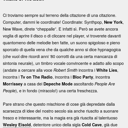
Ci troviamo sempre sul terreno della citazione di una citazione.
Computer, dammi le coordinate! Coordinate: Synthpop,
,
New York
New Wave, direte “cheppalle”. E infatti sì. Però se avete ancora
voglia di aprire il disco o di cliccare nel player, vi troverete davanti
quantomeno delle melodie ben fatte, un suono spigoloso e pieno
sporcato di quella vena che da qualche anno si dice hypnagogica
(che vuol dire ricordi anni ‘80 corrotti da una certa mancanza di
sintonia neurale), un timbro vocale convincente e adatto allo scopo
(andate a cercare alla voce
incontra i
,
Robert Smith
White Lies
incontra i
, incontra i
, incontra
Tv on The Radio
Bloc Party
a casa dei
ascoltando
Morrissey
Depeche Mode
People Are
), e in fondo (miracolo!) una certa freschezza.
People
Pare strano che questo mischione di cose già depredate dalla
scarsezza di idee del nostro secolo sia anche riuscito a suonare
fresco e interessante, ma la magia era già riuscita al talentuoso
, detentore unico della sigla
, già due
Wesley Eisold
Cold Cave