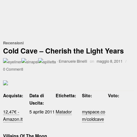
Recensioni
Cold Cave – Cherish the Light Years
·
Emanuele Binelli
on
maggio 8, 2011
/
0 Commenti
Acquista:
Data di
Etichetta:
Sito:
Voto:
Uscita:
12,47€ -
5 aprile 2011
Matador
myspace.co
Amazon.it
m/coldcave
Villains Of The Moon