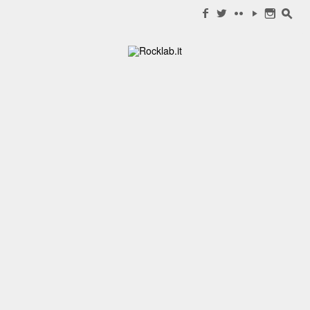
Search for:
f
w
c
y
n
s