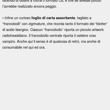
dicendo di odiare a morte il formato Cd, e che se avesse potuto
l’avrebbe realizzato ancora peggio.
• Infine un curioso
, tagliato a
foglio di carta assorbente
“francobolli” con zigrinature, che ricorda tanto il formato dei “blotter”
di acido lisergico. Ciascun “francobollo” riporta un piccolo artwork
radioheaddiano. Il francobollo centrale riporta il celebre orso
vampiro. Anche qui il senso è di qualcosa di retrò, ma anche di
consumabile nel qui ed ora.