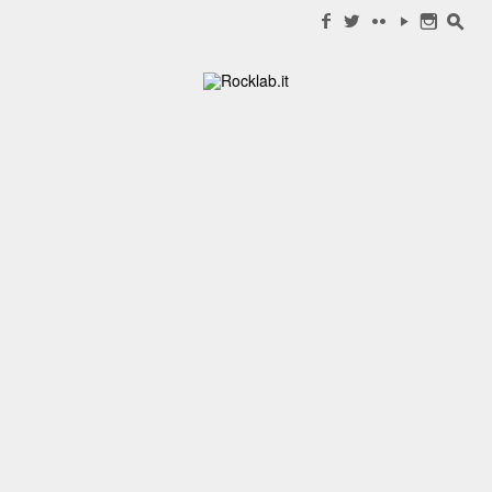
Search for:
f
w
c
y
n
s