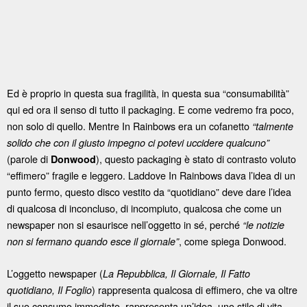
Ed è proprio in questa sua fragilità, in questa sua “consumabilità”
qui ed ora il senso di tutto il packaging. E come vedremo fra poco,
non solo di quello. Mentre In Rainbows era un cofanetto
“talmente
solido che con il giusto impegno ci potevi uccidere qualcuno”
(parole di
), questo packaging è stato di contrasto voluto
Donwood
“effimero” fragile e leggero. Laddove In Rainbows dava l’idea di un
punto fermo, questo disco vestito da “quotidiano” deve dare l’idea
di qualcosa di inconcluso, di incompiuto, qualcosa che come un
newspaper non si esaurisce nell’oggetto in sé, perché
“le notizie
, come spiega Donwood.
non si fermano quando esce il giornale”
L’oggetto newspaper (
La Repubblica, Il Giornale, Il Fatto
) rappresenta qualcosa di effimero, che va oltre
quotidiano, Il Foglio
il suo consumo immediato, rappresenta un’idea, uno stile di vita,