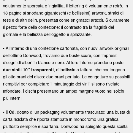
volutamente sporcata e ingiallita, il lettering è volutamente retrò. In
18 pagine si snodano giganteschi (e bellissimi) artwork, stralci di
testi e di altri deliri, presentati come enigmatici articoli. Sicuramente
il pezzo forte della confezione: il contrasto tra la fragilità del
giornale e la bellezza dell’oggetto è spiazzante.
• All’interno di una confezione cartonata, con nuovi artwork originali
dell’ottimo Donwood, troviamo due buste scure, con impressi
disegni di alberi in bianco e nero. Al loro interno prendono posto
, di bellissima fattura, che contengono
due vinili 10’’ trasparenti
gli otto brani del disco: due brani per lato. Le congetture su possibili
riempitivi per completare il minutaggio dei vinili si sono rivelate
infondate. I dischi presentano un ampio margine vuoto nei solchi
più interni.
• Il
, dotato di un packaging volutamente trascurato: una busta di
Cd
carta riciclata che riporta stampata in monocromo una grafica
piuttosto semplice e spartana. Donwood ha spiegato questa scelta