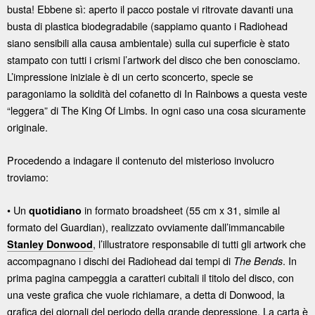
busta! Ebbene sì: aperto il pacco postale vi ritrovate davanti una
busta di plastica biodegradabile (sappiamo quanto i Radiohead
siano sensibili alla causa ambientale) sulla cui superficie è stato
stampato con tutti i crismi l’artwork del disco che ben conosciamo.
L’impressione iniziale è di un certo sconcerto, specie se
paragoniamo la solidità del cofanetto di In Rainbows a questa veste
“leggera” di The King Of Limbs. In ogni caso una cosa sicuramente
originale.
Procedendo a indagare il contenuto del misterioso involucro
troviamo:
• Un
in formato broadsheet (55 cm x 31, simile al
quotidiano
formato del Guardian), realizzato ovviamente dall’immancabile
, l’illustratore responsabile di tutti gli artwork che
Stanley Donwood
accompagnano i dischi dei Radiohead dai tempi di
. In
The Bends
prima pagina campeggia a caratteri cubitali il titolo del disco, con
una veste grafica che vuole richiamare, a detta di Donwood, la
grafica dei giornali del periodo della grande depressione. La carta è