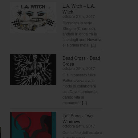
L.A. Witch – L.A.
Witch
ottobre 27th, 2017
Ricordate la serie
Streghe (Charmed),
andata in onda tra la
fine degli anni Novanta
e la prima metà
[...]
Dead Cross - Dead
Cross
ottobre 25th, 2017
Già in passato Mike
Patton aveva avuto
modo di collaborare
con Dave Lombardo,
dando vita ai
monument
[...]
Lali Puna - Two
Windows
ottobre 24th, 2017
Con la fine dell’estate ci
si avvia verso