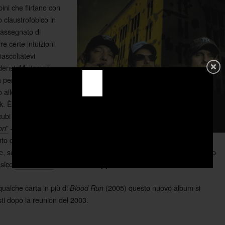
ini che flirtano con
 claustrofobico in
rassegnato di
e certe intuizioni
ascoltatevi
densi. Maligna e
 per tutta
“
No
 alle tonalità di un
nk. È un gorgo
cubi e paranoie
”
– Già presente
on
o distensivo “
”
Stuck
e, se ci arriverete sani, capirete perché è stata cosa intelligente farlo
ssico
“
”
dei maestri
.
Ha Ha Ha
Flipper
ualche carta in più di
(2005) questo nuovo album si
Blood Run
ti dopo la reunion del 2003.