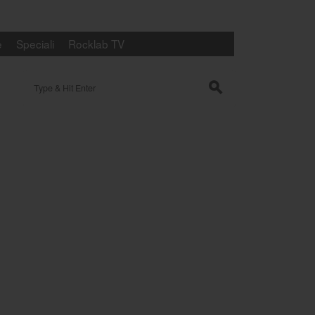
e
Speciali
Rocklab TV
Search for:
s