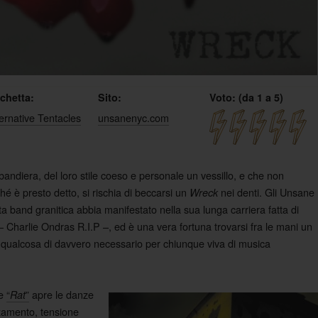
ichetta:
Sito:
Voto: (da 1 a 5)
ernative Tentacles
unsanenyc.com
andiera, del loro stile coeso e personale un vessillo, e che non
hé è presto detto, si rischia di beccarsi un
nei denti. Gli Unsane
Wreck
a band granitica abbia manifestato nella sua lunga carriera fatta di
 Charlie Ondras R.I.P –, ed è una vera fortuna trovarsi fra le mani un
 qualcosa di davvero necessario per chiunque viva di musica
re
“
”
apre le danze
Rat
zamento, tensione