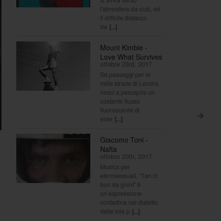
l'atmosfera da club, ed
il difficile distacco
da
[...]
Mount Kimbie -
Love What Survives
ottobre 23rd, 2017
Se passeggi per le
mille strade di Londra
riesci a percepire un
costante flusso
fluorescente di
>
ener
[...]
Giacomo Toni -
Nafta
ottobre 20th, 2017
Musica per
eterosessuali. “Tan ci
bon da gnint” è
un’espressione
contadina nel dialetto
delle mie p
[...]