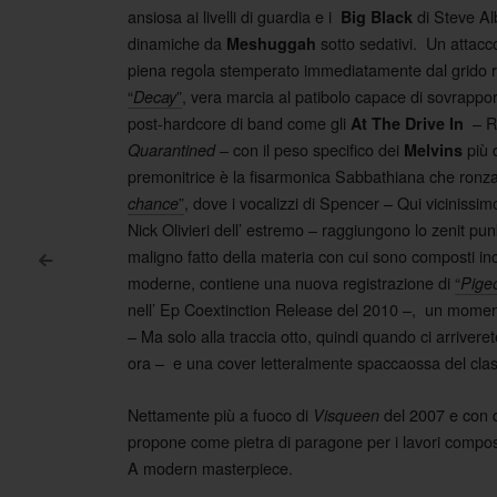
ansiosa ai livelli di guardia e i
di Steve Alb
Big Black
dinamiche da
sotto sedativi. Un attacco
Meshuggah
piena regola stemperato immediatamente dal grido 
“
”
, vera marcia al patibolo capace di sovrapporr
Decay
post-hardcore di band come gli
– Ri
At The Drive In
– con il peso specifico dei
più 
Quarantined
Melvins
premonitrice è la fisarmonica Sabbathiana che ronza
”
, dove i vocalizzi di Spencer – Qui vicinissimo
chance
Nick Olivieri dell’ estremo – raggiungono lo zenit pu
maligno fatto della materia con cui sono composti in
<
moderne, contiene una nuova registrazione di
“
Pige
Post navigation
nell’ Ep Coextinction Release del 2010 –, un moment
– Ma solo alla traccia otto, quindi quando ci arriveret
ora – e una cover letteralmente spaccaossa del cla
Nettamente più a fuoco di
del 2007 e con q
Visqueen
propone come pietra di paragone per i lavori compos
A modern masterpiece.