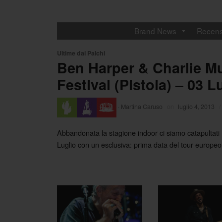
Brand News
Recens
Ultime dai Palchi
Ben Harper & Charlie M
Festival (Pistoia) – 03 L
·
Martina Caruso
on
luglio 4, 2013
/
Abbandonata la stagione indoor ci siamo catapultati ne
Luglio con un esclusiva: prima data del tour europe