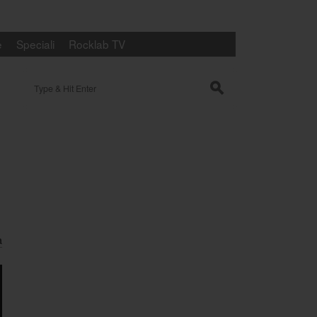
e
Speciali
Rocklab TV
Search for:
s
a