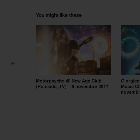
You might like these
<
Post navigation
Motorpsycho @ New Age Club
Giorgien
(Roncade, TV) – 6 novembre 2017
Music Cl
novembr