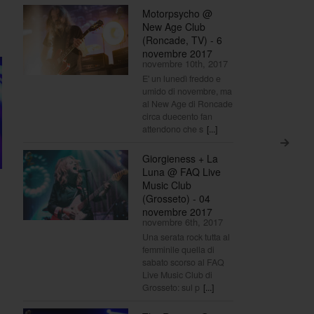
Motorpsycho @
New Age Club
(Roncade, TV) - 6
novembre 2017
novembre 10th, 2017
E' un lunedì freddo e
umido di novembre, ma
al New Age di Roncade
circa duecento fan
attendono che s
[...]
>
Giorgieness + La
Luna @ FAQ Live
Music Club
(Grosseto) - 04
novembre 2017
novembre 6th, 2017
Una serata rock tutta al
femminile quella di
sabato scorso al FAQ
Live Music Club di
Grosseto: sul p
[...]