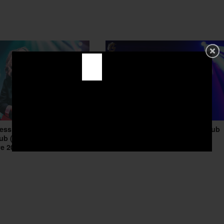
ess + La Luna @ FAQ Live
The Rippers @ Urban Music Club
ub (Grosseto) – 04
(Perugia) – 28 ottobre 2017
e 2017