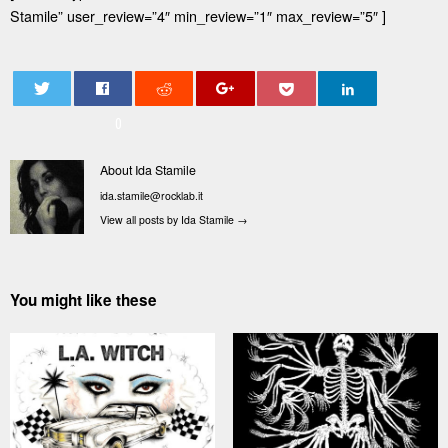
Stamile” user_review=”4″ min_review=”1″ max_review=”5″ ]
0
About Ida Stamile
ida.stamile@rocklab.it
View all posts by Ida Stamile
→
You might like these