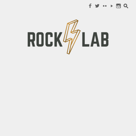
Search for:
f
w
c
y
n
s