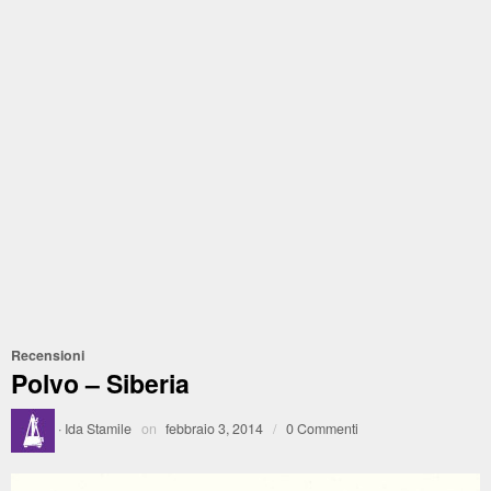
Recensioni
Polvo – Siberia
·
Ida Stamile
on
febbraio 3, 2014
/
0 Commenti