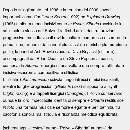
Dopo lo scioglimento nel 1998 e la reunion del 2009, lavori
importanti come
(1992) ed
Cor-Crane Secret
Exploded Drawing
(1996) e album meno incisivi come
,
racchiude in
In Prism
Siberia
sé lo spirito stesso dei Polvo. Tra timbri acidi, destrutturazioni
progressive, melodie vocali ruvide, chitarre compresse e sempre in
prima linea, armonie dai canoni più classici e ritmiche più morbide e
pulite, la band di Ash Bowie (voce) e Dave Brylaski (chitarra),
accompagnati dal Brian Quast e da Steve Popson al basso,
conserva in
l’energia di una volta e una sempre raffinata e
Siberia
incisiva esacromia compositiva e stilistica.
L’iniziale
scivola lungo intrecci ritmici incalzanti,
Total Immersion
mentre lunghe progressioni (
) si sposano ai synth
Blues Is Loss
(
) e a tappeti lisergici (
). I Polvo conservano
Light, raking
Changed
dunque la loro impeccabile identità di sempre e
restituisce
Siberia
una formula musicale sempre elegante e ben definita, tra
in toto
cacofonia sonora mai stridula e risonanza melodica equilibrata.
[schema type=”review” name=”Polvo – Siberia” author=”Ida