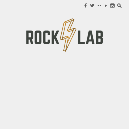
Search for:
f
w
c
y
n
s