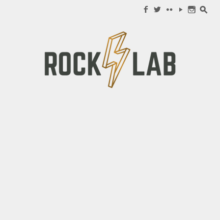
Search for:
f
w
c
y
n
s