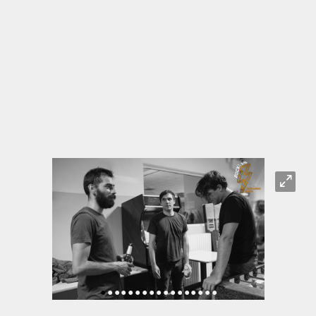
O
•
•
•
•
•
•
•
•
•
•
•
•
•
•
•
•
•