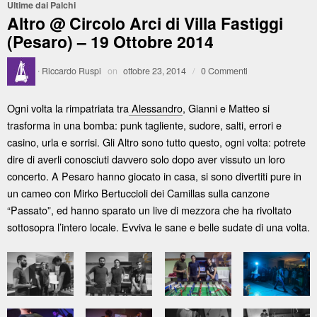
Ultime dai Palchi
Altro @ Circolo Arci di Villa Fastiggi
(Pesaro) – 19 Ottobre 2014
·
Riccardo Ruspi
on
ottobre 23, 2014
/
0 Commenti
Ogni volta la rimpatriata tra
Alessandro
, Gianni e Matteo si
trasforma in una bomba: punk tagliente, sudore, salti, errori e
casino, urla e sorrisi. Gli Altro sono tutto questo, ogni volta: potrete
dire di averli conosciuti davvero solo dopo aver vissuto un loro
concerto. A Pesaro hanno giocato in casa, si sono divertiti pure in
un cameo con Mirko Bertuccioli dei Camillas sulla canzone
“Passato”, ed hanno sparato un live di mezzora che ha rivoltato
sottosopra l’intero locale. Evviva le sane e belle sudate di una volta.