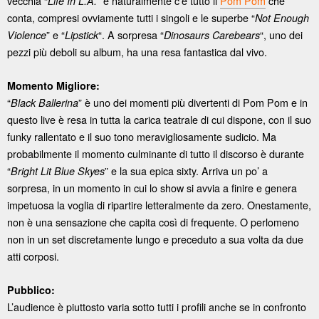
vecchia “
” e naturalmente c’è tutto il
Pom Pom
che
Life In L.A.
conta, compresi ovviamente tutti i singoli e le superbe “
Not Enough
” e “
“. A sorpresa “
“, uno dei
Violence
Lipstick
Dinosaurs Carebears
pezzi più deboli su album, ha una resa fantastica dal vivo.
Momento Migliore:
“
” è uno dei momenti più divertenti di Pom Pom e in
Black Ballerina
questo live è resa in tutta la carica teatrale di cui dispone, con il suo
funky rallentato e il suo tono meravigliosamente sudicio. Ma
probabilmente il momento culminante di tutto il discorso è durante
“
” e la sua epica sixty. Arriva un po’ a
Bright Lit Blue Skyes
sorpresa, in un momento in cui lo show si avvia a finire e genera
impetuosa la voglia di ripartire letteralmente da zero. Onestamente,
non è una sensazione che capita così di frequente. O perlomeno
non in un set discretamente lungo e preceduto a sua volta da due
atti corposi.
Pubblico:
L’audience è piuttosto varia sotto tutti i profili anche se in confronto