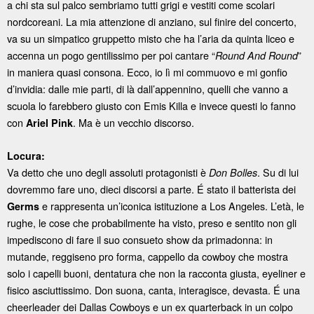
a chi sta sul palco sembriamo tutti grigi e vestiti come scolari
nordcoreani. La mia attenzione di anziano, sul finire del concerto,
va su un simpatico gruppetto misto che ha l’aria da quinta liceo e
accenna un pogo gentilissimo per poi cantare “
”
Round And Round
in maniera quasi consona. Ecco, io lì mi commuovo e mi gonfio
d’invidia: dalle mie parti, di là dall’appennino, quelli che vanno a
scuola lo farebbero giusto con Emis Killa e invece questi lo fanno
con
. Ma è un vecchio discorso.
Ariel Pink
Locura:
Va detto che uno degli assoluti protagonisti è
. Su di lui
Don Bolles
dovremmo fare uno, dieci discorsi a parte. É stato il batterista dei
e rappresenta un’iconica istituzione a Los Angeles. L’età, le
Germs
rughe, le cose che probabilmente ha visto, preso e sentito non gli
impediscono di fare il suo consueto show da primadonna: in
mutande, reggiseno pro forma, cappello da cowboy che mostra
solo i capelli buoni, dentatura che non la racconta giusta, eyeliner e
fisico asciuttissimo. Don suona, canta, interagisce, devasta. É una
cheerleader dei Dallas Cowboys e un ex quarterback in un colpo