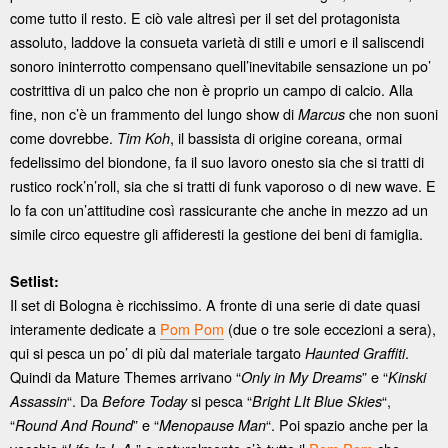
come tutto il resto. E ciò vale altresì per il set del protagonista
assoluto, laddove la consueta varietà di stili e umori e il saliscendi
sonoro ininterrotto compensano quell’inevitabile sensazione un po’
costrittiva di un palco che non è proprio un campo di calcio. Alla
fine, non c’è un frammento del lungo show di
che non suoni
Marcus
come dovrebbe.
, il bassista di origine coreana, ormai
Tim Koh
fedelissimo del biondone, fa il suo lavoro onesto sia che si tratti di
rustico rock’n’roll, sia che si tratti di funk vaporoso o di new wave. E
lo fa con un’attitudine così rassicurante che anche in mezzo ad un
simile circo equestre gli affideresti la gestione dei beni di famiglia.
Setlist:
Il set di Bologna è ricchissimo. A fronte di una serie di date quasi
interamente dedicate a
Pom Pom
(due o tre sole eccezioni a sera),
qui si pesca un po’ di più dal materiale targato
.
Haunted Graffiti
Quindi da Mature Themes arrivano “
” e “
Only in My Dreams
Kinski
“. Da
si pesca “
“,
Assassin
Before Today
Bright LIt Blue Skies
“
” e “
“. Poi spazio anche per la
Round And Round
Menopause Man