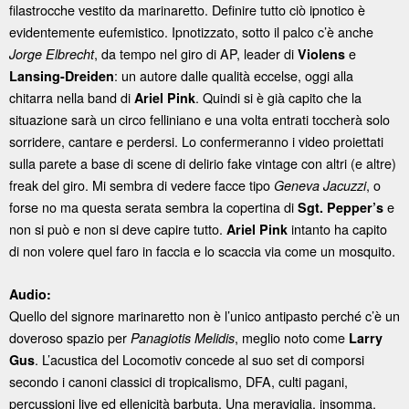
filastrocche vestito da marinaretto. Definire tutto ciò ipnotico è
evidentemente eufemistico. Ipnotizzato, sotto il palco c’è anche
, da tempo nel giro di AP, leader di
e
Jorge Elbrecht
Violens
: un autore dalle qualità eccelse, oggi alla
Lansing-Dreiden
chitarra nella band di
. Quindi si è già capito che la
Ariel Pink
situazione sarà un circo felliniano e una volta entrati toccherà solo
sorridere, cantare e perdersi. Lo confermeranno i video proiettati
sulla parete a base di scene di delirio fake vintage con altri (e altre)
freak del giro. Mi sembra di vedere facce tipo
, o
Geneva Jacuzzi
forse no ma questa serata sembra la copertina di
e
Sgt. Pepper’s
non si può e non si deve capire tutto.
intanto ha capito
Ariel Pink
di non volere quel faro in faccia e lo scaccia via come un mosquito.
Audio:
Quello del signore marinaretto non è l’unico antipasto perché c’è un
doveroso spazio per
, meglio noto come
Panagiotis Melidis
Larry
. L’acustica del Locomotiv concede al suo set di comporsi
Gus
secondo i canoni classici di tropicalismo, DFA, culti pagani,
percussioni live ed ellenicità barbuta. Una meraviglia, insomma,