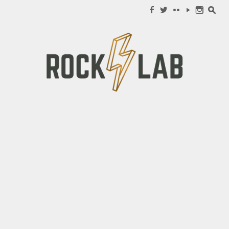
Search for:
f
w
c
y
n
s