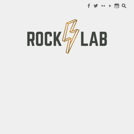
Search for:
f
w
c
y
n
s