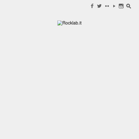
Search for:
f
w
c
y
n
s