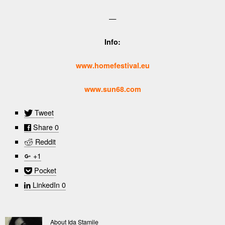
—
Info:
www.homefestival.eu
www.sun68.com
Tweet
Share
0
Reddit
+1
Pocket
LinkedIn
0
About Ida Stamile