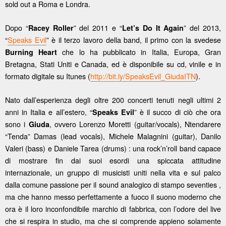
sold out a Roma e Londra.
Dopo “
” del 2011 e “
” del 2013,
Racey Roller
Let’s Do It Again
“
Speaks Evil
” è il terzo lavoro della band, il primo con la svedese
che lo ha pubblicato in Italia, Europa, Gran
Burning Heart
Bretagna, Stati Uniti e Canada, ed è disponibile su cd, vinile e in
formato digitale su Itunes (
http://bit.ly/SpeaksEvil_GiudaITN
).
Nato dall’esperienza degli oltre 200 concerti tenuti negli ultimi 2
anni in Italia e all’estero, “
” è il succo di ciò che ora
Speaks Evil
sono i
, ovvero Lorenzo Moretti (guitar/vocals), Ntendarere
Giuda
“Tenda” Damas (lead vocals), Michele Malagnini (guitar), Danilo
Valeri (bass) e Daniele Tarea (drums) : una rock’n’roll band capace
di mostrare fin dai suoi esordi una spiccata attitudine
internazionale, un gruppo di musicisti uniti nella vita e sul palco
dalla comune passione per il sound analogico di stampo seventies ,
ma che hanno messo perfettamente a fuoco il suono moderno che
ora è il loro inconfondibile marchio di fabbrica, con l’odore del live
che si respira in studio, ma che si comprende appieno solamente