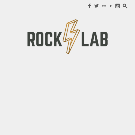
Search for:
f
w
c
y
n
s