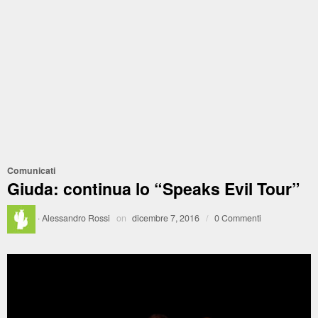
Comunicati
Giuda: continua lo “Speaks Evil Tour”
·
Alessandro Rossi
on
dicembre 7, 2016
/
0 Commenti