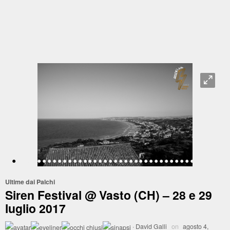
O
•
•
•
•
•
•
•
•
•
•
•
•
•
•
•
•
•
•
•
•
•
•
•
•
•
•
•
•
•
•
•
•
•
•
•
•
•
•
•
•
•
Ultime dai Palchi
Siren Festival @ Vasto (CH) – 28 e 29
luglio 2017
·
David Galli
on
agosto 4,