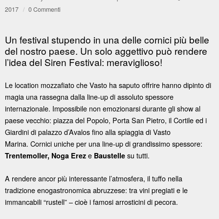
2017
/
0 Commenti
Un festival stupendo in una delle cornici più belle
del nostro paese. Un solo aggettivo può rendere
l’idea del Siren Festival: meraviglioso!
Le location mozzafiato che Vasto ha saputo offrire hanno dipinto di
magia una rassegna dalla line-up di assoluto spessore
internazionale. Impossibile non emozionarsi durante gli show al
paese vecchio: piazza del Popolo, Porta San Pietro, il Cortile ed i
Giardini di palazzo d’Avalos fino alla spiaggia di Vasto
Marina. Cornici uniche per una line-up di grandissimo spessore:
e
su tutti.
Trentemoller,
Noga Erez
Baustelle
A rendere ancor più interessante l’atmosfera, il tuffo nella
tradizione enogastronomica abruzzese: tra vini pregiati e le
immancabili “rustell” – cioè i famosi arrosticini di pecora.