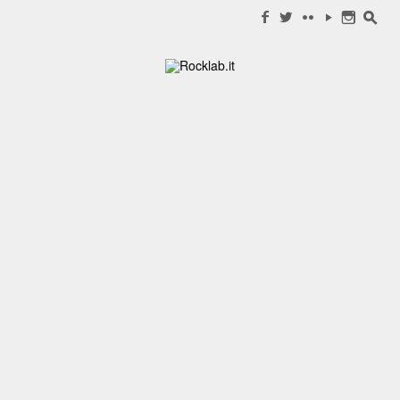
Search for:
f
w
c
y
n
s