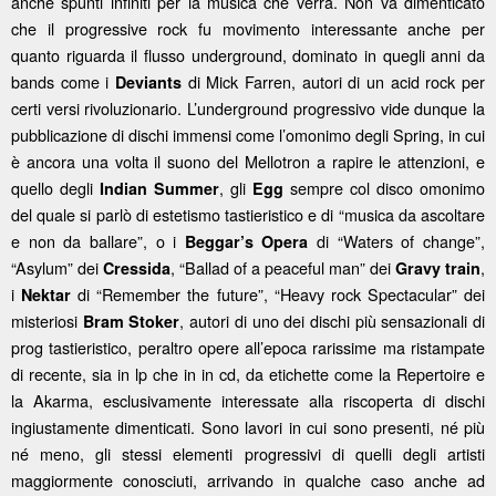
anche spunti infiniti per la musica che verrà. Non va dimenticato
che il progressive rock fu movimento interessante anche per
quanto riguarda il flusso underground, dominato in quegli anni da
bands come i
di Mick Farren, autori di un acid rock per
Deviants
certi versi rivoluzionario. L’underground progressivo vide dunque la
pubblicazione di dischi immensi come l’omonimo degli Spring, in cui
è ancora una volta il suono del Mellotron a rapire le attenzioni, e
quello degli
, gli
sempre col disco omonimo
Indian Summer
Egg
del quale si parlò di estetismo tastieristico e di “musica da ascoltare
e non da ballare”, o i
di “Waters of change”,
Beggar’s Opera
“Asylum” dei
, “Ballad of a peaceful man” dei
,
Cressida
Gravy train
i
di “Remember the future”, “Heavy rock Spectacular” dei
Nektar
misteriosi
, autori di uno dei dischi più sensazionali di
Bram Stoker
prog tastieristico, peraltro opere all’epoca rarissime ma ristampate
di recente, sia in lp che in in cd, da etichette come la Repertoire e
la Akarma, esclusivamente interessate alla riscoperta di dischi
ingiustamente dimenticati. Sono lavori in cui sono presenti, né più
né meno, gli stessi elementi progressivi di quelli degli artisti
maggiormente conosciuti, arrivando in qualche caso anche ad