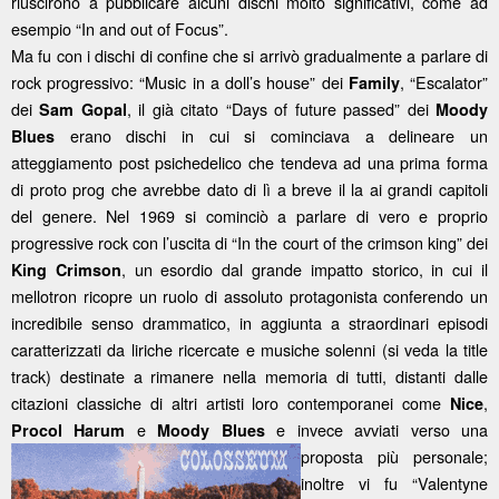
riuscirono a pubblicare alcuni dischi molto significativi, come ad
esempio “In and out of Focus”.
Ma fu con i dischi di confine che si arrivò gradualmente a parlare di
rock progressivo: “Music in a doll’s house” dei
, “Escalator”
Family
dei
, il già citato “Days of future passed” dei
Sam Gopal
Moody
erano dischi in cui si cominciava a delineare un
Blues
atteggiamento post psichedelico che tendeva ad una prima forma
di proto prog che avrebbe dato di lì a breve il la ai grandi capitoli
del genere. Nel 1969 si cominciò a parlare di vero e proprio
progressive rock con l’uscita di “In the court of the crimson king” dei
, un esordio dal grande impatto storico, in cui il
King Crimson
mellotron ricopre un ruolo di assoluto protagonista conferendo un
incredibile senso drammatico, in aggiunta a straordinari episodi
caratterizzati da liriche ricercate e musiche solenni (si veda la title
track) destinate a rimanere nella memoria di tutti, distanti dalle
citazioni classiche di altri artisti loro contemporanei come
,
Nice
e
e invece avviati verso una
Procol Harum
Moody Blues
proposta più personale;
inoltre vi fu “Valentyne