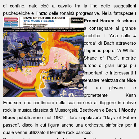
di confine, nate cioè a cavallo tra la fine delle suggestioni
psichedeliche e l’inizio delle tonalità
progressive. Nella fattispecie i
riuscirono
Procol Harum
a consegnare al grande
pubblico l’ “Aria sulla 4
corda” di Bach attraverso
l’ingenuo pop di “A Whiter
Shade of Pale”, mentre
furono di gran lunga più
importanti e interessanti i
tentativi realizzati dai
Nice
di un giovane e
promettente Keith
Emerson, che continuerà nella sua carriera a rileggere in chiave
rock la musica classica di Mussorgski, Beethoven e Bach. I
Moody
pubblicarono nel 1967 il loro capolavoro “Days of Future
Blues
passed”, disco in cui figura anche una orchestra sinfonica per il
quale venne utilizzato il termine rock barocco.