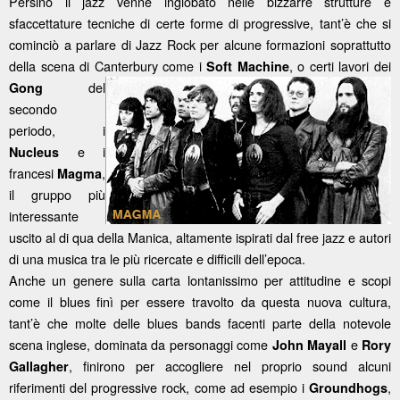
Persino il jazz venne inglobato nelle bizzarre strutture e
sfaccettature tecniche di certe forme di progressive, tant’è che si
cominciò a parlare di Jazz Rock per alcune formazioni soprattutto
della scena di Canterbury come i
, o certi lavori dei
Soft Machine
del
Gong
secondo
periodo, i
e i
Nucleus
francesi
,
Magma
il gruppo più
interessante
uscito al di qua della Manica, altamente ispirati dal free jazz e autori
di una musica tra le più ricercate e difficili dell’epoca.
Anche un genere sulla carta lontanissimo per attitudine e scopi
come il blues finì per essere travolto da questa nuova cultura,
tant’è che molte delle blues bands facenti parte della notevole
scena inglese, dominata da personaggi come
e
John Mayall
Rory
, finirono per accogliere nel proprio sound alcuni
Gallagher
riferimenti del progressive rock, come ad esempio i
,
Groundhogs