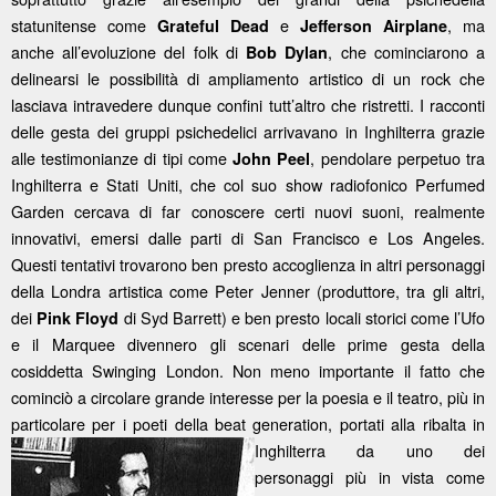
statunitense come
e
, ma
Grateful Dead
Jefferson Airplane
anche all’evoluzione del folk di
, che cominciarono a
Bob Dylan
delinearsi le possibilità di ampliamento artistico di un rock che
lasciava intravedere dunque confini tutt’altro che ristretti. I racconti
delle gesta dei gruppi psichedelici arrivavano in Inghilterra grazie
alle testimonianze di tipi come
, pendolare perpetuo tra
John Peel
Inghilterra e Stati Uniti, che col suo show radiofonico Perfumed
Garden cercava di far conoscere certi nuovi suoni, realmente
innovativi, emersi dalle parti di San Francisco e Los Angeles.
Questi tentativi trovarono ben presto accoglienza in altri personaggi
della Londra artistica come Peter Jenner (produttore, tra gli altri,
dei
di Syd Barrett) e ben presto locali storici come l’Ufo
Pink Floyd
e il Marquee divennero gli scenari delle prime gesta della
cosiddetta Swinging London. Non meno importante il fatto che
cominciò a circolare grande interesse per la poesia e il teatro, più in
particolare per i poeti della beat generation,
portati alla ribalta in
Inghilterra da uno dei
personaggi più in vista come