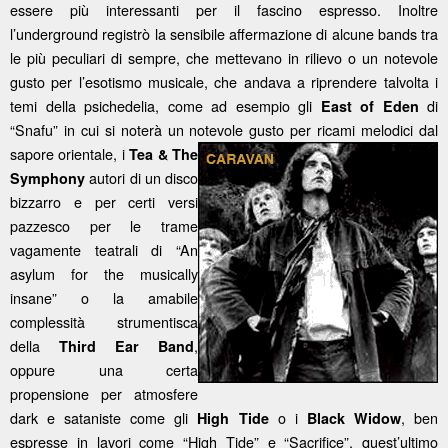
essere più interessanti per il fascino espresso. Inoltre
l’underground registrò la sensibile affermazione di alcune bands tra
le più peculiari di sempre, che mettevano in rilievo o un notevole
gusto per l’esotismo musicale, che andava a riprendere talvolta i
temi della psichedelia, come ad esempio gli
di
East of Eden
“Snafu” in cui si noterà un notevole gusto per ricami melodici dal
sapore orientale, i
Tea & The
autori di un disco
Symphony
bizzarro e per certi versi
pazzesco per le trame
vagamente teatrali di “An
asylum for the musically
insane” o la amabile
complessità strumentisca
della
,
Third Ear Band
oppure una certa
propensione per atmosfere
dark e sataniste come gli
o i
, ben
High Tide
Black Widow
espresse in lavori come “High Tide” e “Sacrifice”, quest’ultimo