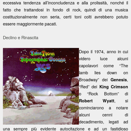
eccessiva tendenza all’inconcludenza e alla prolissità, nonché il
fatto che trattandosi in fondo di rock, quindi di una musica
costituzionalmente non seria, certi toni colti avrebbero potuto
essere maggiormente pacati.
Declino e Rinascita
Dopo il 1974, anno in cui
videro luce alcuni
capolavori come “The
lamb lies down on
Broadway” dei
,
Genesis
“Red” dei
King Crimson
o “Rock Bottom” di
, si
Robert Wyatt
cominciarono a notare
alcuni cenni di
decadimento, legati ad
una sempre più evidente autocitazione e ad un fastidioso