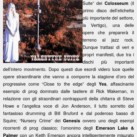
Suite” dei
(il
Colosseum
primo disco dell’etichetta
più importante del settore,
la Vertigo), una delle
opere che preparerà il
terreno al jazz rock.
Dunque trattasi di veri e
propri manifesti, due tra i
dischi più importanti
dell’intero movimento. Dopo questi due esordi videro luce quelle
opere straordinarie che vanno a comporre la stagione d’oro del
progressive come “Close to the edge” degli
, affascinante
Yes
esempio di prog dominato dalle tastiere di Rick Wakeman, in
relazione con gli straordinari contrappunti della chitarra di Steve
Howe e l’angelica voce di Jon Anderson, il tutto sorretto dal
fantasioso drumming di Bill Bruford e dal poderoso basso di
Squire; “Nursery Crime” dei
ovvero uno degli esempi
Genesis
ricorrenti di prog classico; l’omonimo degli
Emerson Lake &
con un Keith Emerson ancora intelligentemente misurato
Palmer