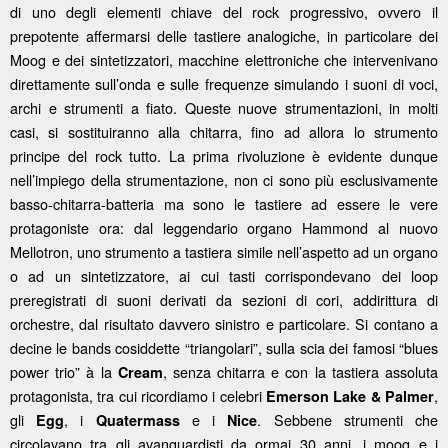
di uno degli elementi chiave del rock progressivo, ovvero il
prepotente affermarsi delle tastiere analogiche, in particolare dei
Moog e dei sintetizzatori, macchine elettroniche che intervenivano
direttamente sull’onda e sulle frequenze simulando i suoni di voci,
archi e strumenti a fiato. Queste nuove strumentazioni, in molti
casi, si sostituiranno alla chitarra, fino ad allora lo strumento
principe del rock tutto. La prima rivoluzione è evidente dunque
nell’impiego della strumentazione, non ci sono più esclusivamente
basso-chitarra-batteria ma sono le tastiere ad essere le vere
protagoniste ora: dal leggendario organo Hammond al nuovo
Mellotron, uno strumento a tastiera simile nell’aspetto ad un organo
o ad un sintetizzatore, ai cui tasti corrispondevano dei loop
preregistrati di suoni derivati da sezioni di cori, addirittura di
orchestre, dal risultato davvero sinistro e particolare. Si contano a
decine le bands cosiddette “triangolari”, sulla scia dei famosi “blues
power trio” à la
, senza chitarra e con la tastiera assoluta
Cream
protagonista, tra cui ricordiamo i celebri
,
Emerson Lake & Palmer
gli
, i
e i
. Sebbene strumenti che
Egg
Quatermass
Nice
circolavano tra gli avanguardisti da ormai 30 anni, i moog e i