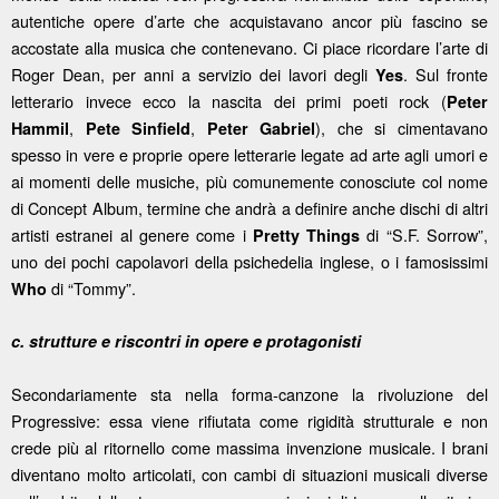
autentiche opere d’arte che acquistavano ancor più fascino se
accostate alla musica che contenevano. Ci piace ricordare l’arte di
Roger Dean, per anni a servizio dei lavori degli
. Sul fronte
Yes
letterario invece ecco la nascita dei primi poeti rock (
Peter
,
,
), che si cimentavano
Hammil
Pete Sinfield
Peter Gabriel
spesso in vere e proprie opere letterarie legate ad arte agli umori e
ai momenti delle musiche, più comunemente conosciute col nome
di Concept Album, termine che andrà a definire anche dischi di altri
artisti estranei al genere come i
di “S.F. Sorrow”,
Pretty Things
uno dei pochi capolavori della psichedelia inglese, o i famosissimi
di “Tommy”.
Who
c. strutture e riscontri in opere e protagonisti
Secondariamente sta nella forma-canzone la rivoluzione del
Progressive: essa viene rifiutata come rigidità strutturale e non
crede più al ritornello come massima invenzione musicale. I brani
diventano molto articolati, con cambi di situazioni musicali diverse