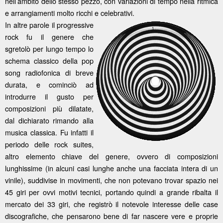
nell’ambito dello stesso pezzo, con variazioni di tempo nella ritmica
e arrangiamenti molto ricchi e celebrativi.
In altre parole il progressive
rock fu il genere che
sgretolò per lungo tempo lo
schema classico della pop
song radiofonica di breve
durata, e cominciò ad
introdurre il gusto per
composizioni più dilatate,
dal dichiarato rimando alla
musica classica. Fu infatti il
periodo delle rock suites,
altro elemento chiave del genere, ovvero di composizioni
lunghissime (in alcuni casi lunghe anche una facciata intera di un
vinile), suddivise in movimenti, che non potevano trovar spazio nei
45 giri per ovvi motivi tecnici, portando quindi a grande ribalta il
mercato dei 33 giri, che registrò il notevole interesse delle case
discografiche, che pensarono bene di far nascere vere e proprie