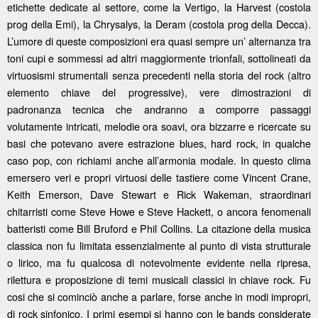
etichette dedicate al settore, come la Vertigo, la Harvest (costola
prog della Emi), la Chrysalys, la Deram (costola prog della Decca).
L’umore di queste composizioni era quasi sempre un’ alternanza tra
toni cupi e sommessi ad altri maggiormente trionfali, sottolineati da
virtuosismi strumentali senza precedenti nella storia del rock (altro
elemento chiave del progressive), vere dimostrazioni di
padronanza tecnica che andranno a comporre passaggi
volutamente intricati, melodie ora soavi, ora bizzarre e ricercate su
basi che potevano avere estrazione blues, hard rock, in qualche
caso pop, con richiami anche all’armonia modale. In questo clima
emersero veri e propri virtuosi delle tastiere come Vincent Crane,
Keith Emerson, Dave Stewart e Rick Wakeman, straordinari
chitarristi come Steve Howe e Steve Hackett, o ancora fenomenali
batteristi come Bill Bruford e Phil Collins. La citazione della musica
classica non fu limitata essenzialmente al punto di vista strutturale
o lirico, ma fu qualcosa di notevolmente evidente nella ripresa,
rilettura e proposizione di temi musicali classici in chiave rock. Fu
cosi che si cominciò anche a parlare, forse anche in modi impropri,
di rock sinfonico. I primi esempi si hanno con le bands considerate