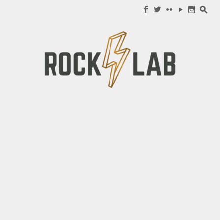
Search for:
f
w
c
y
n
s