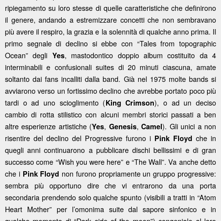
ripiegamento su loro stesse di quelle caratteristiche che definirono
il genere, andando a estremizzare concetti che non sembravano
più avere il respiro, la grazia e la solennità di qualche anno prima. Il
primo segnale di declino si ebbe con “Tales from topographic
Ocean” degli
, mastodontico doppio album costituito da 4
Yes
interminabili e confusionali suites di 20 minuti ciascuna, amate
soltanto dai fans incalliti dalla band. Già nel 1975 molte bands si
avviarono verso un fortissimo declino che avrebbe portato poco più
tardi o ad uno scioglimento (
), o ad un deciso
King Crimson
cambio di rotta stilistico con alcuni membri storici passati a ben
altre esperienze artistiche (
,
,
). Gli unici a non
Yes
Genesis
Camel
risentire del declino del Progressive furono i
che in
Pink Floyd
quegli anni continuarono a pubblicare dischi bellissimi e di gran
successo come “Wish you were here” e “The Wall”. Va anche detto
che i
non furono propriamente un gruppo progressive:
Pink Floyd
sembra più opportuno dire che vi entrarono da una porta
secondaria prendendo solo qualche spunto (visibili a tratti in “Atom
Heart Mother” per l’omonima suite dal sapore sinfonico e in
qualche momento di “Dark side of the moon”) congeniale al loro