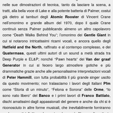
nelle sue dimostrazioni di tecnica, tanto da lasciare la scena, a
tratti, alla bella voce di Lake e alla potente batteria di Palmer, costui
già dietro ai tamburi degli
di Vincent Crane
Atomic Rooster
nell’omonimo e grande album del 1970, dopo il quale Crane
continuò senza Palmer pubblicando almeno un altro capolavoro
come “Death Walks Behind You”; l’omonimo dei
in
Gentle Giant
cui si notarono intricatissimi ricami vocali, e ancora quello degli
, raffinato e al contempo complesso, e dei
Hatfield and the North
, questi ultimi autori di un sound a metà strada tra
Quatermass
Deep Purple e EL&P; nonché “Pawn hearts” dei
Van der graaf
in cui si fecero largo atmosfere gotiche e più
Generator
drammatiche grazie anche alle personalissime interpretazioni vocali
di
, con tutta probabilità il più grande singer uscito
Peter Hammill
da questo movimento; non tralasciamo i lavori degli italiani
Pfm
come “Storia di un minuto”, “Felona e Sorona” delle
, “Io
Orme
sono nato libero” del
e i primi lavori di
,
Banco
Franco Battiato
dischi amatissimi dagli appassionati del genere e anche da chi si è
riconosciuto in altre forme musicali, che inevitabilmente forniranno