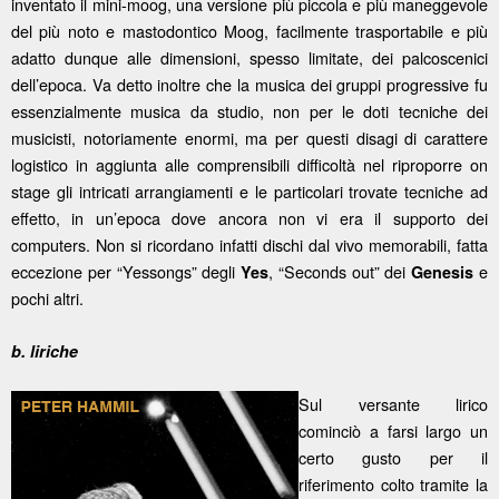
inventato il mini-moog, una versione più piccola e più maneggevole
del più noto e mastodontico Moog, facilmente trasportabile e più
adatto dunque alle dimensioni, spesso limitate, dei palcoscenici
dell’epoca. Va detto inoltre che la musica dei gruppi progressive fu
essenzialmente musica da studio, non per le doti tecniche dei
musicisti, notoriamente enormi, ma per questi disagi di carattere
logistico in aggiunta alle comprensibili difficoltà nel riproporre on
stage gli intricati arrangiamenti e le particolari trovate tecniche ad
effetto, in un’epoca dove ancora non vi era il supporto dei
computers. Non si ricordano infatti dischi dal vivo memorabili, fatta
eccezione per “Yessongs” degli
, “Seconds out” dei
e
Yes
Genesis
pochi altri.
b. liriche
Sul versante lirico
cominciò a farsi largo un
certo gusto per il
riferimento colto tramite la