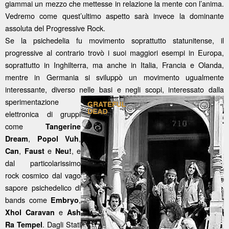
giammai un mezzo che mettesse in relazione la mente con l’anima.
Vedremo come quest’ultimo aspetto sarà invece la dominante
assoluta del Progressive Rock.
Se la psichedelia fu movimento soprattutto statunitense, il
progressive al contrario trovò i suoi maggiori esempi in Europa,
soprattutto in Inghilterra, ma anche in Italia, Francia e Olanda,
mentre in Germania si sviluppò un movimento ugualmente
interessante, diverso nelle basi e
negli scopi, interessato dalla
sperimentazione
elettronica di gruppi
come
Tangerine
,
,
Dream
Popol Vuh
,
e
, e
Can
Faust
Neu!
dal particolarissimo
rock cosmico dal vago
sapore psichedelico di
bands come
,
Embryo
e
Xhol Caravan
Ash
. Dagli Stati
Ra Tempel