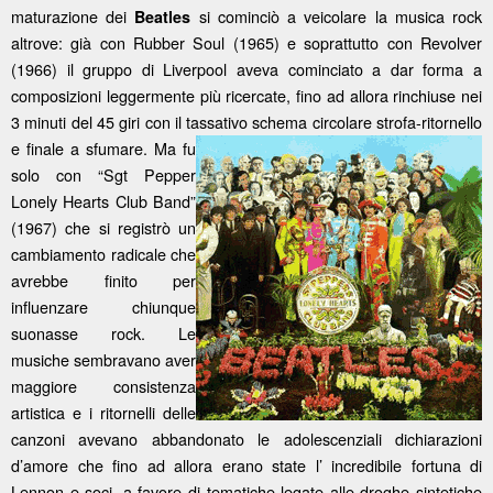
maturazione dei
si cominciò a veicolare la musica rock
Beatles
altrove: già con Rubber Soul (1965) e soprattutto con Revolver
(1966) il gruppo di Liverpool aveva cominciato a dar forma a
composizioni leggermente più ricercate, fino ad allora rinchiuse nei
3 minuti del 45 giri con il tassativo schema circolare strofa-ritornello
e finale a sfumare. Ma fu
solo con “Sgt Pepper
Lonely Hearts Club Band”
(1967) che si registrò un
cambiamento radicale che
avrebbe finito per
influenzare chiunque
suonasse rock. Le
musiche sembravano aver
maggiore consistenza
artistica e i ritornelli delle
canzoni avevano abbandonato le adolescenziali dichiarazioni
d’amore che fino ad allora erano state l’ incredibile fortuna di
Lennon e soci, a favore di tematiche legate alle droghe sintetiche