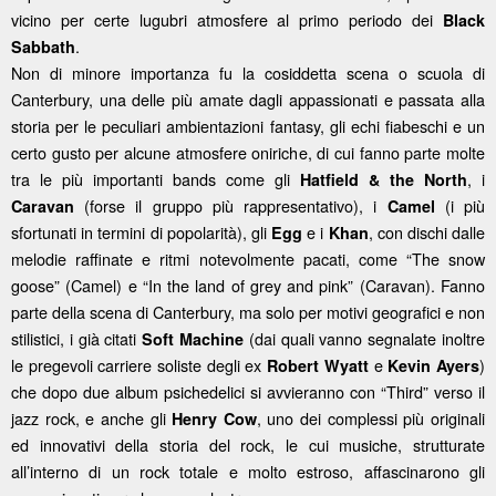
vicino per certe lugubri atmosfere al primo periodo dei
Black
.
Sabbath
Non di minore importanza fu la cosiddetta scena o scuola di
Canterbury, una delle più amate dagli appassionati e passata alla
storia per le peculiari ambientazioni fantasy, gli echi fiabeschi e un
certo gusto per alcune atmosfere oniriche, di cui fanno parte molte
tra le più importanti bands come gli
, i
Hatfield & the North
(forse il gruppo più rappresentativo), i
(i più
Caravan
Camel
sfortunati in termini di popolarità), gli
e i
, con dischi dalle
Egg
Khan
melodie raffinate e ritmi notevolmente pacati, come “The snow
goose” (Camel) e “In the land of grey and pink” (Caravan). Fanno
parte della scena di Canterbury, ma solo per motivi geografici e non
stilistici, i già citati
(dai quali vanno segnalate inoltre
Soft Machine
le pregevoli carriere soliste degli ex
e
)
Robert Wyatt
Kevin Ayers
che dopo due album psichedelici si avvieranno con “Third” verso il
jazz rock, e anche gli
, uno dei complessi più originali
Henry Cow
ed innovativi della storia del rock, le cui musiche, strutturate
all’interno di un rock totale e molto estroso, affascinarono gli