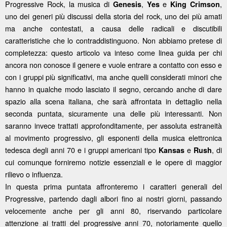
Progressive Rock, la musica di
,
e
,
Genesis
Yes
King Crimson
uno dei generi più discussi della storia del rock, uno dei più amati
ma anche contestati, a causa delle radicali e discutibili
caratteristiche che lo contraddistinguono. Non abbiamo pretese di
completezza: questo articolo va inteso come linea guida per chi
ancora non conosce il genere e vuole entrare a contatto con esso e
con i gruppi più significativi, ma anche quelli considerati minori che
hanno in qualche modo lasciato il segno, cercando anche di dare
spazio alla scena italiana, che sarà affrontata in dettaglio nella
seconda puntata, sicuramente una delle più interessanti. Non
saranno invece trattati approfonditamente, per assoluta estraneità
al movimento progressivo, gli esponenti della musica elettronica
tedesca degli anni 70 e i gruppi americani tipo
e
, di
Kansas
Rush
cui comunque forniremo notizie essenziali e le opere di maggior
rilievo o influenza.
In questa prima puntata affronteremo i caratteri generali del
Progressive, partendo dagli albori fino ai nostri giorni, passando
velocemente anche per gli anni 80, riservando particolare
attenzione ai tratti del progressive anni 70, notoriamente quello