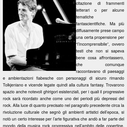
citazione di frammenti
letterari o per alcune
tematiche
fantascientifiche. Ma più
diffusamente prese campo
una certa propensione per
“l’incomprensibile”, ovvero
testi che non si sapeva
bene cosa affrontassero,
che comunque
raccontavano di paesaggi
e ambientazioni fiabesche con personaggi di sicuro rimando
Tolkjeniano e vicende legate quindi alla cultura fantasy. Trovarono
spazio anche notevoli ghirigori esistenziali, per i quali il progressive
rock sarà ricordato anche come uno dei periodi più depressi del
rock. Alla luce di quanto precisato nel paragrafo precedente circa la
rivoluzione culturale che segnò gli ambienti artistici dell’epoca, si
notò un certo interesse per l’arte figurativa che andò a far parte del
mondo della musica rock progressiva nell’ambito delle copertine,