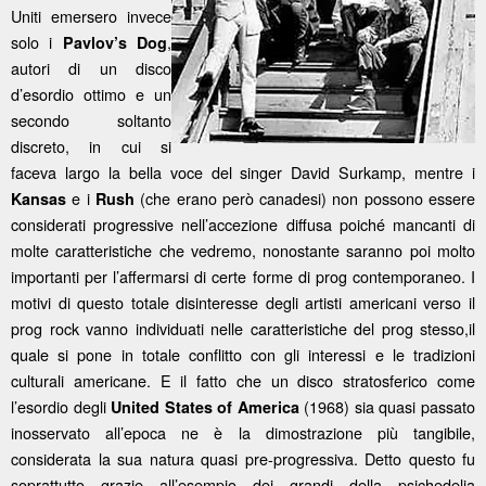
Uniti emersero invece
solo i
,
Pavlov’s Dog
autori di un disco
d’esordio ottimo e un
secondo soltanto
discreto, in cui si
faceva largo la bella voce del singer David Surkamp, mentre i
e i
(che erano però canadesi) non possono essere
Kansas
Rush
considerati progressive nell’accezione diffusa poiché mancanti di
molte caratteristiche che vedremo, nonostante saranno poi molto
importanti per l’affermarsi di certe forme di prog contemporaneo. I
motivi di questo totale disinteresse degli artisti americani verso il
prog rock vanno individuati nelle caratteristiche del prog stesso,il
quale si pone in totale conflitto con gli interessi e le tradizioni
culturali americane. E il fatto che un disco stratosferico come
l’esordio degli
(1968) sia quasi passato
United States of America
inosservato all’epoca ne è la dimostrazione più tangibile,
considerata la sua natura quasi pre-progressiva. Detto questo fu
soprattutto grazie all’esempio dei grandi della psichedelia