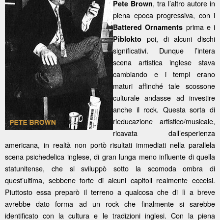
, tra l’altro autore in
Pete Brown
piena epoca progressiva, con i
prima e i
Battered Ornaments
poi, di alcuni dischi
Piblokto
significativi. Dunque l’intera
scena artistica inglese stava
cambiando e i tempi erano
maturi affinché tale scossone
culturale andasse ad investire
anche il rock. Questa sorta di
rieducazione artistico/musicale,
ricavata dall’esperienza
americana, in realtà non portò risultati immediati nella parallela
scena psichedelica inglese, di gran lunga meno influente di quella
statunitense, che si sviluppò sotto la scomoda ombra di
quest’ultima, sebbene forte di alcuni capitoli realmente eccelsi.
Piuttosto essa preparò il terreno a qualcosa che di lì a breve
avrebbe dato forma ad un rock che finalmente si sarebbe
identificato con la cultura e le tradizioni inglesi. Con la piena