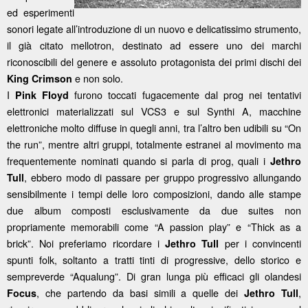
ed esperimenti
sonori legate all’introduzione di un nuovo e delicatissimo strumento,
il già citato mellotron, destinato ad essere uno dei marchi
riconoscibili del genere e assoluto protagonista dei primi dischi dei
e non solo.
King Crimson
I
furono toccati fugacemente dal prog nei tentativi
Pink Floyd
elettronici materializzati sul VCS3 e sul Synthi A, macchine
elettroniche molto diffuse in quegli anni, tra l’altro ben udibili su “On
the run”, mentre altri gruppi, totalmente estranei al movimento ma
frequentemente nominati quando si parla di prog, quali i
Jethro
, ebbero modo di passare per gruppo progressivo allungando
Tull
sensibilmente i tempi delle loro composizioni, dando alle stampe
due album composti esclusivamente da due suites non
propriamente memorabili come “A passion play” e “Thick as a
brick”. Noi preferiamo ricordare i
per i convincenti
Jethro Tull
spunti folk, soltanto a tratti tinti di progressive, dello storico e
sempreverde “Aqualung”. Di gran lunga più efficaci gli olandesi
, che partendo da basi simili a quelle dei
,
Focus
Jethro Tull