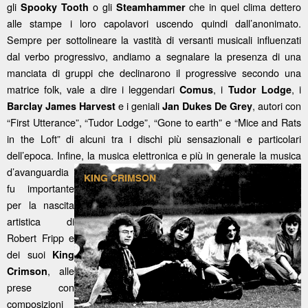
gli
o gli
che in quel clima dettero
Spooky Tooth
Steamhammer
alle stampe i loro capolavori uscendo quindi dall’anonimato.
Sempre per sottolineare la vastità di versanti musicali influenzati
dal verbo progressivo, andiamo a segnalare la presenza di una
manciata di gruppi che declinarono il progressive secondo una
matrice folk, vale a dire i leggendari
, i
, i
Comus
Tudor Lodge
e i geniali
, autori con
Barclay James Harvest
Jan Dukes De Grey
“First Utterance”, “Tudor Lodge”, “Gone to earth” e “Mice and Rats
in the Loft” di alcuni tra i dischi più sensazionali e particolari
dell’epoca. Infine, la
musica elettronica e più in generale la musica
d’avanguardia
fu importante
per la nascita
artistica di
Robert Fripp e
dei suoi
King
, alle
Crimson
prese con
composizioni