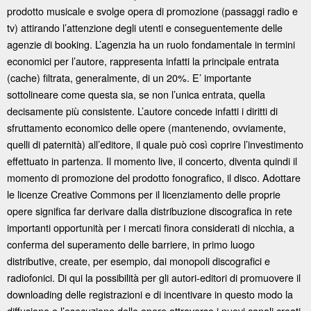
prodotto musicale e svolge opera di promozione (passaggi radio e
tv) attirando l’attenzione degli utenti e conseguentemente delle
agenzie di booking. L’agenzia ha un ruolo fondamentale in termini
economici per l’autore, rappresenta infatti la principale entrata
(cache) filtrata, generalmente, di un 20%. E’ importante
sottolineare come questa sia, se non l’unica entrata, quella
decisamente più consistente. L’autore concede infatti i diritti di
sfruttamento economico delle opere (mantenendo, ovviamente,
quelli di paternità) all’editore, il quale può così coprire l’investimento
effettuato in partenza. Il momento live, il concerto, diventa quindi il
momento di promozione del prodotto fonografico, il disco. Adottare
le licenze Creative Commons per il licenziamento delle proprie
opere significa far derivare dalla distribuzione discografica in rete
importanti opportunità per i mercati finora considerati di nicchia, a
conferma del superamento delle barriere, in primo luogo
distributive, create, per esempio, dai monopoli discografici e
radiofonici. Di qui la possibilità per gli autori-editori di promuovere il
downloading delle registrazioni e di incentivare in questo modo la
diffusione e l’esecuzione delle opere attraverso i nuovi canali creati