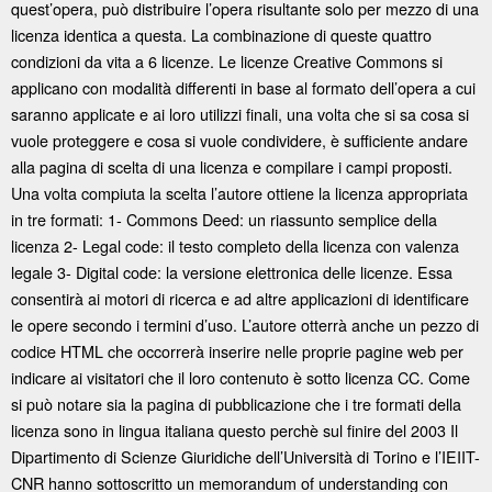
quest’opera, può distribuire l’opera risultante solo per mezzo di una
licenza identica a questa. La combinazione di queste quattro
condizioni da vita a 6 licenze. Le licenze Creative Commons si
applicano con modalità differenti in base al formato dell’opera a cui
saranno applicate e ai loro utilizzi finali, una volta che si sa cosa si
vuole proteggere e cosa si vuole condividere, è sufficiente andare
alla pagina di scelta di una licenza e compilare i campi proposti.
Una volta compiuta la scelta l’autore ottiene la licenza appropriata
in tre formati: 1- Commons Deed: un riassunto semplice della
licenza 2- Legal code: il testo completo della licenza con valenza
legale 3- Digital code: la versione elettronica delle licenze. Essa
consentirà ai motori di ricerca e ad altre applicazioni di identificare
le opere secondo i termini d’uso. L’autore otterrà anche un pezzo di
codice HTML che occorrerà inserire nelle proprie pagine web per
indicare ai visitatori che il loro contenuto è sotto licenza CC. Come
si può notare sia la pagina di pubblicazione che i tre formati della
licenza sono in lingua italiana questo perchè sul finire del 2003 Il
Dipartimento di Scienze Giuridiche dell’Università di Torino e l’IEIIT-
CNR hanno sottoscritto un memorandum of understanding con