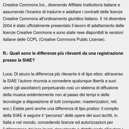
Creative Commons Inc., divenendo Affiliate Institutions italiane e
assumendo l’incarico di tradurre e adattare i contratti delle licenze
Creative Commons all’ordinamento giuridico italiano. Il 16 dicembre
2004 è stato ufficialmente presentato il lavoro di adattamento delle
licenze Creative Commons e sono state rese disponibili le versioni
italiane delle CCPL (Creative Commons Public License).
R.: Quali sono le differenze più rilevanti da una registrazione
presso la SIAE?
Luca: Di sicuro la differenza più rilevante è di tipo etico: attraverso
la SIAE l’autore rinuncia a concedere qualunque libertà a suoi
utenti (gli ascoltatori) perpetuando così un sistema di diffusione
della musica evidentemente non al passo dei tempi e delle
tecnologie a disposizione di tutti (computer, masterizzatori, reti,
ecc.) Esiste però anche una differenza di tipo pratico: il compito
della SIAE è seguire il “percorso” delle opere dei suoi iscritti, in
Italia e nel mondo, concedendo licenze ed autorizzazioni per
l’utilizzazione dei loro lavori, riscuotendo e distribuendo all’autore i