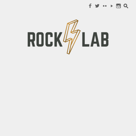
Search for:
f
w
c
y
n
s