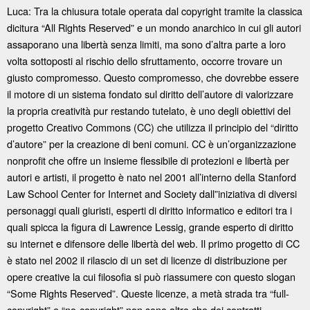
Luca: Tra la chiusura totale operata dal copyright tramite la classica
dicitura “All Rights Reserved” e un mondo anarchico in cui gli autori
assaporano una libertà senza limiti, ma sono d’altra parte a loro
volta sottoposti al rischio dello sfruttamento, occorre trovare un
giusto compromesso. Questo compromesso, che dovrebbe essere
il motore di un sistema fondato sul diritto dell’autore di valorizzare
la propria creatività pur restando tutelato, è uno degli obiettivi del
progetto Creativo Commons (CC) che utilizza il principio del “diritto
d’autore” per la creazione di beni comuni. CC è un’organizzazione
nonprofit che offre un insieme flessibile di protezioni e libertà per
autori e artisti, il progetto è nato nel 2001 all’interno della Stanford
Law School Center for Internet and Society dall”iniziativa di diversi
personaggi quali giuristi, esperti di diritto informatico e editori tra i
quali spicca la figura di Lawrence Lessig, grande esperto di diritto
su internet e difensore delle libertà del web. Il primo progetto di CC
è stato nel 2002 il rilascio di un set di licenze di distribuzione per
opere creative la cui filosofia si può riassumere con questo slogan
“Some Rights Reserved”. Queste licenze, a metà strada tra “full-
copyright” e “no-copyright” non sono altro che dei contratti