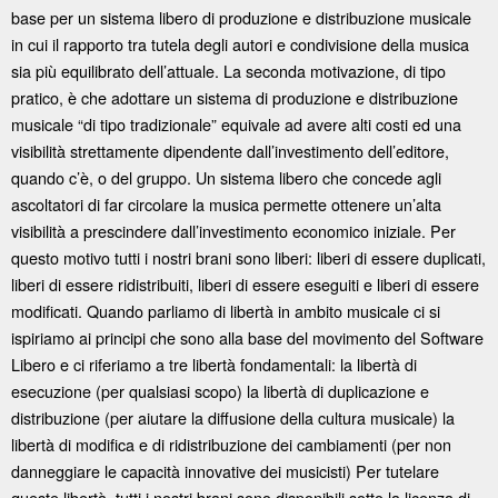
base per un sistema libero di produzione e distribuzione musicale
in cui il rapporto tra tutela degli autori e condivisione della musica
sia più equilibrato dell’attuale. La seconda motivazione, di tipo
pratico, è che adottare un sistema di produzione e distribuzione
musicale “di tipo tradizionale” equivale ad avere alti costi ed una
visibilità strettamente dipendente dall’investimento dell’editore,
quando c’è, o del gruppo. Un sistema libero che concede agli
ascoltatori di far circolare la musica permette ottenere un’alta
visibilità a prescindere dall’investimento economico iniziale. Per
questo motivo tutti i nostri brani sono liberi: liberi di essere duplicati,
liberi di essere ridistribuiti, liberi di essere eseguiti e liberi di essere
modificati. Quando parliamo di libertà in ambito musicale ci si
ispiriamo ai principi che sono alla base del movimento del Software
Libero e ci riferiamo a tre libertà fondamentali: la libertà di
esecuzione (per qualsiasi scopo) la libertà di duplicazione e
distribuzione (per aiutare la diffusione della cultura musicale) la
libertà di modifica e di ridistribuzione dei cambiamenti (per non
danneggiare le capacità innovative dei musicisti) Per tutelare
queste libertà, tutti i nostri brani sono disponibili sotto la licenza di