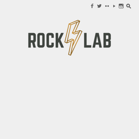
Search for:
f
w
c
y
n
s