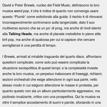
David e Peter Brewis, nucleo dei Field Music, definiscono la loro
musica
, il che è indice di quanto non convenga usare
weird pop
questo “Plumb” come sottofondo alla guida: il rischio è di ritrovarsi
inconsapevolmente contromano sulla tangenziale, dato il suo
multiverso sonoro che sa un po’ di prog, ma anche di rivoli isterici
alla
, ma anche di planate melodiche in pieno stile
Talking Heads
brit pop, ma anche di qualcosa per cui si capisce che cercare
somiglianze è una perdita di tempo.
I Brewis, arrivati al mirabile traguardo del quarto disco, affrontano
questioni complicate, come solo può essere complicata la
situazione sociopolitica di questi tempi; e la complessità investe
anche la loro musica, un perpetuo traboccare di fraseggi, richiami,
sezioni orchestrali che esige attenzione in ogni sua parte, nello
stesso modo in cui esigono attenzione le masse in protesta, per
quanto questo non sia un album particolarmente aggressivo, ma
piuttosto incalzante, critico con una prospettiva. Qui la musica va
oltre il semplice accostamento di suoni e parole, sfociando in una