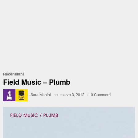
Recensioni
Field Music – Plumb
·
Sara Manini
on
marzo 3, 2012
/
0 Commenti