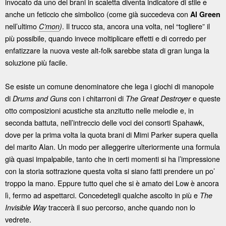
invocato da uno dei brani in scaletta diventa indicatore di stile e
anche un feticcio che simbolico (come già succedeva con
Al Green
nell’ultimo
. Il trucco sta, ancora una volta, nel “togliere” il
C’mon
)
più possibile, quando invece moltiplicare effetti e di corredo per
enfatizzare la nuova veste alt-folk sarebbe stata di gran lunga la
soluzione più facile.
Se esiste un comune denominatore che lega i giochi di manopole
di
con i chitarroni di
e queste
Drums and Guns
The Great Destroyer
otto composizioni acustiche sta anzitutto nelle melodie e, in
seconda battuta, nell’intreccio delle voci dei consorti Spahawk,
dove per la prima volta la quota brani di Mimi Parker supera quella
del marito Alan. Un modo per alleggerire ulteriormente una formula
già quasi impalpabile, tanto che in certi momenti si ha l’impressione
con la storia sottrazione questa volta si siano fatti prendere un po’
troppo la mano. Eppure tutto quel che si è amato dei Low è ancora
lì, fermo ad aspettarci. Concedetegli qualche ascolto in più e
The
traccerà il suo percorso, anche quando non lo
Invisible Way
vedrete.