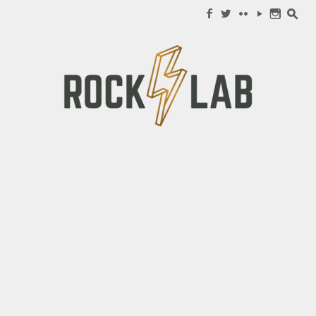
Search for:
f
w
c
y
n
s