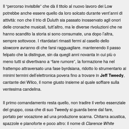
Il “percorso invisibile” che dà il titolo al nuovo lavoro dei Low
potrebbe anche essere quello da loro solcato durante vent’anni di
attività: non che il trio di Duluth sia passato inosservato agli onori
delle cronache musicali, tutt’altro, ma le diverse rivoluzioni che ne
hanno scandito la storia si sono consumate, una dopo l’altra,
sempre sottovoce. I ritardatari rimasti fermi al casello dello
slowcore avranno di che farsi ragguagliare. mantenendo il passo
felpato che la distingue, sin da quegli anni novanta in cui più o
meno tutti si divertivano a “fare rumore”, la formazione ha nel
frattempo attraversato una fase byrdsiana, ridotto lo strumentario ai
minimi termini dell’elettronica povera fino a trovare in
,
Jeff Tweedy
cantante dei Wilco, il nome giusto insieme al quale soffiare sulla
ventesima candelina.
Il primo comandamento resta quello, non tradire il verbo essenziale
del gruppo, cosa che di suo Tweedy si guarda bene dal fare,
portato per vocazione ad una produzione scarna. Chitarra acustica,
spazzole e pianoforte e poco altro: il nome di
Clarence White