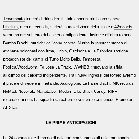
Trovarobato
tenterà di difendere il titolo conquistato l’anno scorso.
Libellula
, eterna seconda, sfiderà la maledizione della finale e
42records
vorrà tornare sul tetto del calcetto indipendente, insieme all’altra romana
Bomba Dischi
, outsider dell’anno scorso. Nutrita la rappresentanza di
etichette bolognesi con
Irma
,
Unhip
,
Garrincha
e
La Fabbrica
storiche
protagoniste dei campi di Tutto Molto Bello.
Tempesta
,
Foolica,
Woodworm
,
To Lose La Track
,
WWNBB
rinnovano la sfida
all’olimpo del calcetto indipendente. Tra i nuovi ingressi del torneo avremo
il piacere di vedere in mutande:
Audioglobe
,
La Fame dischi
,
MK records
,
NoMad
,
Neverlab
,
MarteLabel
,
Modern Life
,
Black Candy
,
RIFF
records
e
Tannen
.
La squadra da battere è sempre e comunque Promoter
All Stars.
LE PRIME ANTICIPAZIONI
Le 24 compagini e il torneo di calcetto non saranno gli unici protagonisti