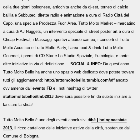
della due giorni bolognese, arricchita anche da dj-set, torneo di calcio
balilla e Subbuteo, dirette radio e animazione a cura di Radio Città del
Capo, una speciale Prodezza Fuori Area, Tutto Molto Market – mercatino
a cura di AJ Nuggets, un intervento speciale di street poster art a cura di
Cheap Festival, i Massaggi sportivi a bordo campo, i concerti di Tutto
Molto Acustico e Tutto Molto Party, l’area food & drink Tutto Molto
Gourmet, i premi di CD Star e Lo Studio Spaziale, Futbòlogia, e tante
altre iniziative in via di definizione.
SOCIAL & INFO:
Da quest’anno
Tutto Molto Bello ha anche uno spazio web dedicato dove potete trovare
tutti gli aggiornamenti:
http://tuttomoltobello.tumblr.com/
affiancato
ovviamente dall’
evento FB
e i noti hashtag di twitter
#tuttomoltobello
#tmb2013
dove sarà possibile fin da subito iniziare a
lanciare la sfida!
Tutto Molto Bello è uno degli eventi conclusivi di
bè | bolognaestate
2013
, il ricco cartellone delle iniziative estive della città, sostenute dal
Comune di Bologna.