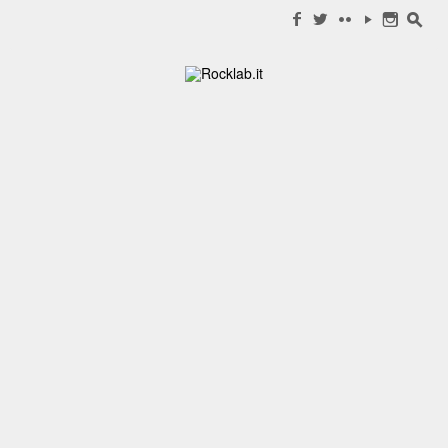
Search for:
f
w
c
y
n
s