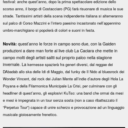
festival: anche quest’anno, dopo la prima spettacolare edizione dello
scorso anno, il borgo di Costacciaro (PG) farà risuonare di musica le sue
strade. Tantissimi artisti della scena indipendente italiana si alterneranno
sul palco di Corso Mazzini e l’intero paesino incastonato nell’appennino
umbro-marchigiano si popolerà di colori e suoni in festa.
quest’anno le forze in campo sono due, con la Gaiden
Novità:
produzioni a dare man forte al live club La Caciara che mette in
campo molti degli artisti saliti sul proprio palco nella stagione
invernale. La
kermesse spazierà fra generi diversi, dal reggae dei
DAbadab allo ska delle Idi di Maggio, dal funky de Il Nido al bluesrock dei
Wonder Vincent, dal rock dei Julian Mente all’indie d’autore degli Hola La
Poyana e della Filarmonica Municipale La Crisi, per culminare con gli
headliner di quest’anno, gli esplosivi KuTso: una band che ormai da mesi
e mesi è impegnata in un tour senza sosta (non a caso ribattezzato il
“Perpetuo Tour”) capace di unire scherzo e provocazione ad un linguaggio
musicale gioiosamente frenetico.