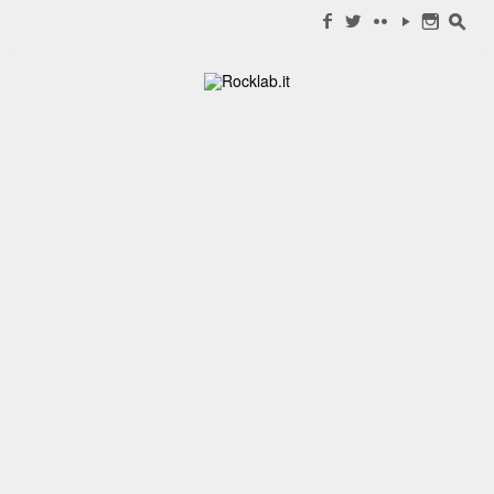
Search for:
f
w
c
y
n
s