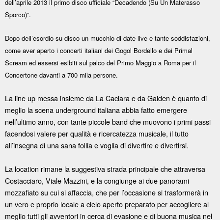
dell’aprile 2013 il primo disco ufficiale “Decadendo (Su Un Materasso
Sporco)”.
Dopo dell’esordio su disco un mucchio di date live e tante soddisfazioni,
come aver aperto i concerti italiani dei Gogol Bordello e dei Primal
Scream ed essersi esibiti sul palco del Primo Maggio a Roma per il
Concertone davanti a 700 mila persone.
La line up messa insieme da La Caciara e da Gaiden è quanto di
meglio la scena underground italiana abbia fatto emergere
nell’ultimo anno, con tante piccole band che muovono i primi passi
facendosi valere per qualità e ricercatezza musicale, il tutto
all’insegna di una sana follia e voglia di divertire e divertirsi.
La location rimane la suggestiva strada principale che attraversa
Costacciaro, Viale Mazzini, e la congiunge ai due panorami
mozzafiato su cui si affaccia, che per l’occasione si trasformerà in
un vero e proprio locale a cielo aperto preparato per accogliere al
meglio tutti gli avventori in cerca di evasione e di buona musica nel