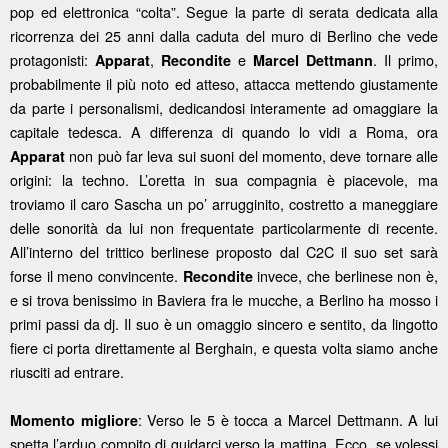
pop ed elettronica “colta”. Segue la parte di serata dedicata alla
ricorrenza dei 25 anni dalla caduta del muro di Berlino che vede
protagonisti:
,
e
. Il primo,
Apparat
Recondite
Marcel Dettmann
probabilmente il più noto ed atteso, attacca mettendo giustamente
da parte i personalismi, dedicandosi interamente ad omaggiare la
capitale tedesca. A differenza di quando lo vidi a Roma, ora
non può far leva sui suoni del momento, deve tornare alle
Apparat
origini: la techno. L’oretta in sua compagnia è piacevole, ma
troviamo il caro Sascha un po’ arrugginito, costretto a maneggiare
delle sonorità da lui non frequentate particolarmente di recente.
All’interno del trittico berlinese proposto dal C2C il suo set sarà
forse il meno convincente.
invece, che berlinese non è,
Recondite
e si trova benissimo in Baviera fra le mucche, a Berlino ha mosso i
primi passi da dj. Il suo è un omaggio sincero e sentito, da lingotto
fiere ci porta direttamente al Berghain, e questa volta siamo anche
riusciti ad entrare.
: Verso le 5 è tocca a Marcel Dettmann. A lui
Momento migliore
spetta l’arduo compito di guidarci verso la mattina. Ecco, se volessi