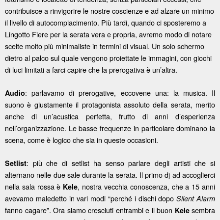
contribuisce a rinvigorire le nostre coscienze e ad alzare un minimo
il livello di autocompiacimento. Più tardi, quando ci sposteremo a
Lingotto Fiere per la serata vera e propria, avremo modo di notare
scelte molto più minimaliste in termini di visual. Un solo schermo
dietro al palco sul quale vengono proiettate le immagini, con giochi
di luci limitati a farci capire che la prerogativa è un’altra.
: parlavamo di prerogative, eccovene una: la musica. Il
Audio
suono è giustamente il protagonista assoluto della serata, merito
anche di un’acustica perfetta, frutto di anni d’esperienza
nell’organizzazione. Le basse frequenze in particolare dominano la
scena, come è logico che sia in queste occasioni.
: più che di setlist ha senso parlare degli artisti che si
Setlist
alternano nelle due sale durante la serata. Il primo dj ad accoglierci
nella sala rossa è
, nostra vecchia conoscenza, che a 15 anni
Kele
avevamo maledetto in vari modi “perché i dischi dopo
Silent Alarm
fanno cagare”. Ora siamo cresciuti entrambi e il buon
sembra
Kele