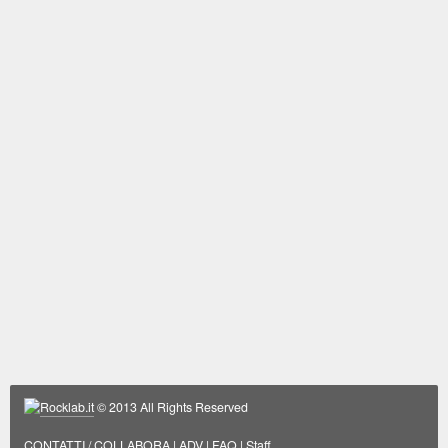
Rocklab.it
© 2013 All Rights Reserved
CONTATTI / COLLABORA
|
ADV
|
FAQ
|
Staff