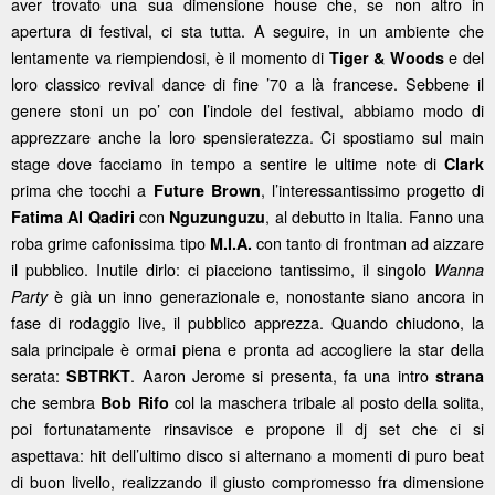
aver trovato una sua dimensione house che, se non altro in
apertura di festival, ci sta tutta. A seguire, in un ambiente che
lentamente va riempiendosi, è il momento di
e del
Tiger & Woods
loro classico revival dance di fine ’70 a là francese. Sebbene il
genere stoni un po’ con l’indole del festival, abbiamo modo di
apprezzare anche la loro spensieratezza. Ci spostiamo sul main
stage dove facciamo in tempo a sentire le ultime note di
Clark
prima che tocchi a
, l’interessantissimo progetto di
Future Brown
con
, al debutto in Italia. Fanno una
Fatima Al Qadiri
Nguzunguzu
roba grime cafonissima tipo
con tanto di frontman ad aizzare
M.I.A.
il pubblico. Inutile dirlo: ci piacciono tantissimo, il singolo
Wanna
è già un inno generazionale e, nonostante siano ancora in
Party
fase di rodaggio live, il pubblico apprezza. Quando chiudono, la
sala principale è ormai piena e pronta ad accogliere la star della
serata:
. Aaron Jerome si presenta, fa una intro
SBTRKT
strana
che sembra
col la maschera tribale al posto della solita,
Bob Rifo
poi fortunatamente rinsavisce e propone il dj set che ci si
aspettava: hit dell’ultimo disco si alternano a momenti di puro beat
di buon livello, realizzando il giusto compromesso fra dimensione