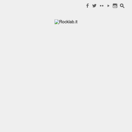
Search for:
f
w
c
y
n
s