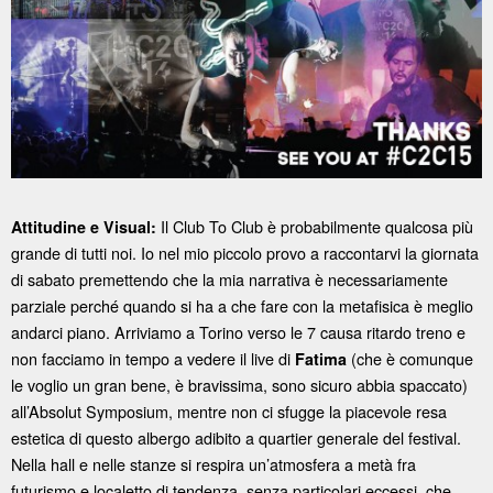
Il Club To Club è probabilmente qualcosa più
Attitudine e Visual:
grande di tutti noi. Io nel mio piccolo provo a raccontarvi la giornata
di sabato premettendo che la mia narrativa è necessariamente
parziale perché quando si ha a che fare con la metafisica è meglio
andarci piano. Arriviamo a Torino verso le 7 causa ritardo treno e
non facciamo in tempo a vedere il live di
(che è comunque
Fatima
le voglio un gran bene, è bravissima, sono sicuro abbia spaccato)
all’Absolut Symposium, mentre non ci sfugge la piacevole resa
estetica di questo albergo adibito a quartier generale del festival.
Nella hall e nelle stanze si respira un’atmosfera a metà fra
futurismo e localetto di tendenza, senza particolari eccessi, che