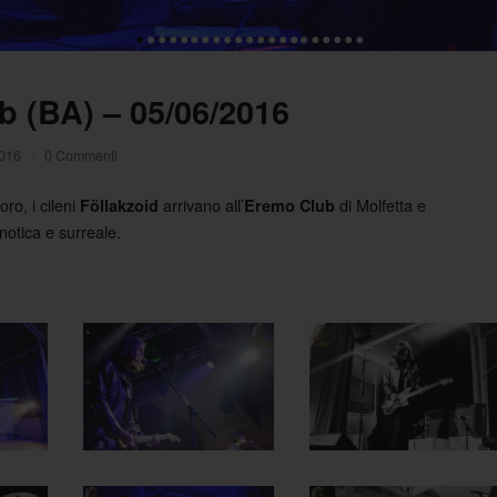
•
•
•
•
•
•
•
•
•
•
•
•
•
•
•
•
•
•
•
•
•
b (BA) – 05/06/2016
2016
/
0 Commenti
voro, i cileni
arrivano all’
di Molfetta e
Föllakzoid
Eremo Club
notica e surreale.