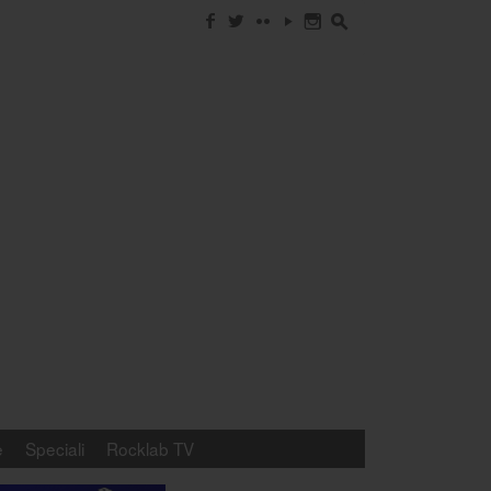
f
w
c
y
n
s
e
Speciali
Rocklab TV