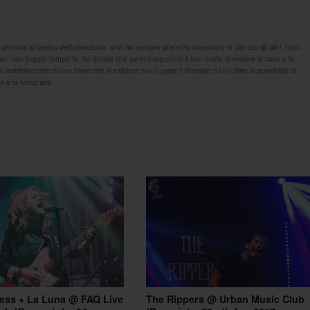
tirmi al centro dell'attenzione, anzi ho sempre preferito osservare in silenzio gli altri, i loro
tivo, non troppo tempo fa, ho deciso che avrei trasportato il mio modo di vedere le cose e la
iù soddisfacente di una band che si esibisce su un palco? Rocklab mi ha dato la possibilità di
 e la fotografia.
ess + La Luna @ FAQ Live
The Rippers @ Urban Music Club