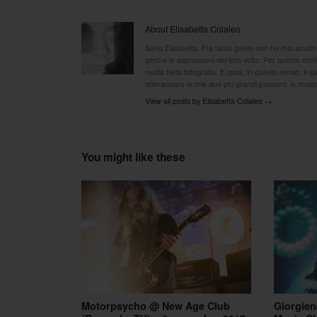
About Elisabetta Colaleo
Sono Elisabetta. Fra tanta gente non ho mai amato sen
gesti e le espressioni del loro volto. Per questo mo
realtà nella fotografia. E cosa, in questo senso, è p
abbracciare le mie due più grandi passioni: la musica
View all posts by Elisabetta Colaleo
→
You might like these
Motorpsycho @ New Age Club
Giorgien