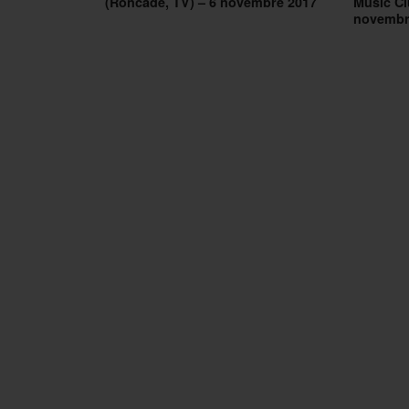
(Roncade, TV) – 6 novembre 2017
Music Cl
novembr