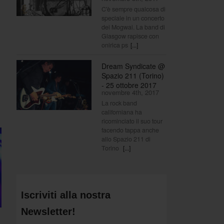
C'è sempre qualcosa di
speciale in un concerto
dei Mogwai. La band di
Glasgow rapisce con
onirica ps
[...]
Dream Syndicate @
Spazio 211 (Torino)
- 25 ottobre 2017
novembre 4th, 2017
La rock band
californiana ha
ricominciato il suo tour
facendo tappa anche
allo Spazio 211 di
Torino
[...]
Iscriviti alla nostra
Newsletter!