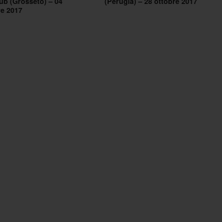
ub (Grosseto) – 04
(Perugia) – 28 ottobre 2017
e 2017