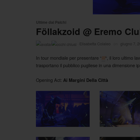
Ultime dai Palchi
Föllakzoid @ Eremo Clu
·
Elisabetta Colaleo
on
giugno 7, 
In tour mondiale per presentare “
“, il loro ultimo la
III
trasportano il pubblico pugliese in una dimensione ip
Opening Act:
Ai Margini Della Città