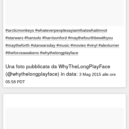
#arcticmonkeys #whateverpeoplesayiamthatswhatimnot
#starwars #hansolo #harrisonford #maythefourthbewithyou
#maytheforth #starwarsday #music #movies #vinyl #alexturner
#theforceawakens #whythelongplayface
Una foto pubblicata da WhyTheLongPlayFace
(@whythelongplayface) in data:
3 Mag 2015 alle ore
05:58 PDT