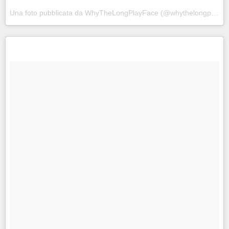
Una foto pubblicata da WhyTheLongPlayFace (@whythelongplayface) in data: