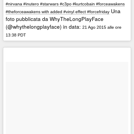
#nirvana #inutero #starwars #c3po #kurtcobain #forceawakens
Una
#theforceawakens with added #vinyl effect #forcefriday
foto pubblicata da WhyTheLongPlayFace
(@whythelongplayface) in data:
21 Ago 2015 alle ore
13:38 PDT