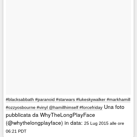
#blacksabbath #paranoid #starwars #lukeskywalker #markhamill
Una foto
#ozzyosbourne #vinyl @hamillhimself #forcefriday
pubblicata da WhyTheLongPlayFace
(@whythelongplayface) in data:
25 Lug 2015 alle ore
06:21 PDT