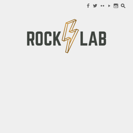
Search for:
f
w
c
y
n
s