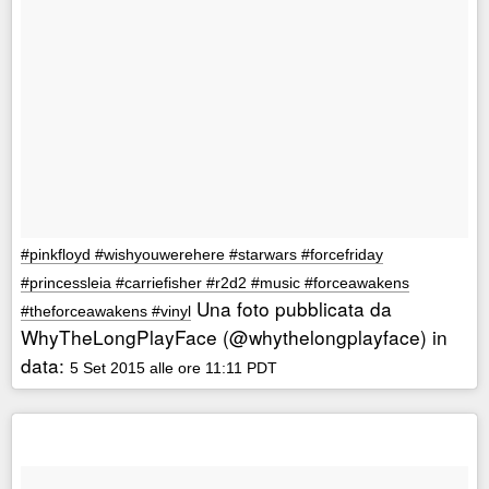
#pinkfloyd #wishyouwerehere #starwars #forcefriday
#princessleia #carriefisher #r2d2 #music #forceawakens
Una foto pubblicata da
#theforceawakens #vinyl
WhyTheLongPlayFace (@whythelongplayface) in
data:
5 Set 2015 alle ore 11:11 PDT