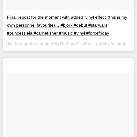
Final repost for the moment with added ‘vinyl effect’ (this is my
own personnel favourite)… #bjork #debut #starwars
#princessleia #carriefisher #music #vinyl #forcefriday
Una foto pubblicata da WhyTheLongPlayFace (@whythelongplayface) in data: