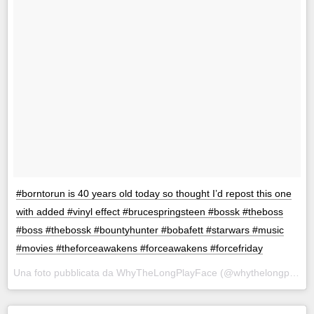
#borntorun is 40 years old today so thought I’d repost this one
with added #vinyl effect #brucespringsteen #bossk #theboss
#boss #thebossk #bountyhunter #bobafett #starwars #music
#movies #theforceawakens #forceawakens #forcefriday
Una foto pubblicata da WhyTheLongPlayFace (@whythelongplayface) in data: