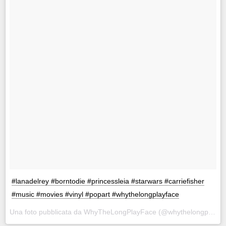
#lanadelrey #borntodie #princessleia #starwars #carriefisher
#music #movies #vinyl #popart #whythelongplayface
Una foto pubblicata da WhyTheLongPlayFace (@whythelongplayface) in data: