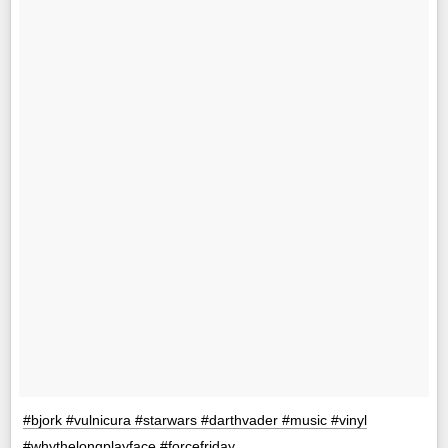
#bjork #vulnicura #starwars #darthvader #music #vinyl
#whythelongplayface #forcefriday