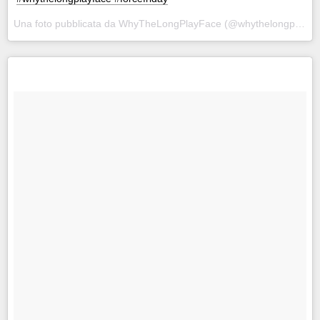
Una foto pubblicata da WhyTheLongPlayFace (@whythelongplayface) in data: