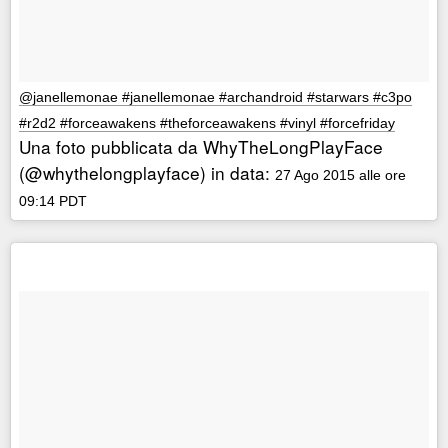
@janellemonae #janellemonae #archandroid #starwars #c3po
#r2d2 #forceawakens #theforceawakens #vinyl #forcefriday
Una foto pubblicata da WhyTheLongPlayFace
(@whythelongplayface) in data:
27 Ago 2015 alle ore
09:14 PDT