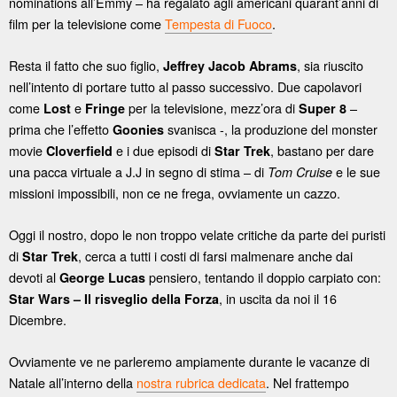
nominations all’Emmy – ha regalato agli americani quarant’anni di
film per la televisione come
Tempesta di Fuoco
.
Resta il fatto che suo figlio,
, sia riuscito
Jeffrey Jacob Abrams
nell’intento di portare tutto al passo successivo. Due capolavori
come
e
per la televisione, mezz’ora di
–
Lost
Fringe
Super 8
prima che l’effetto
svanisca -, la produzione del monster
Goonies
movie
e i due episodi di
, bastano per dare
Cloverfield
Star Trek
una pacca virtuale a J.J in segno di stima – di
e le sue
Tom Cruise
missioni impossibili, non ce ne frega, ovviamente un cazzo.
Oggi il nostro, dopo le non troppo velate critiche da parte dei puristi
di
, cerca a tutti i costi di farsi malmenare anche dai
Star Trek
devoti al
pensiero, tentando il doppio carpiato con:
George Lucas
, in uscita da noi il 16
Star Wars – Il risveglio della Forza
Dicembre.
Ovviamente ve ne parleremo ampiamente durante le vacanze di
Natale all’interno della
nostra rubrica dedicata
. Nel frattempo