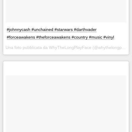
#johnnycash #unchained #starwars #darthvader
#forceawakens #theforceawakens #country #music #vinyl
Una foto pubblicata da WhyTheLongPlayFace (@whythelongplayface) in data: