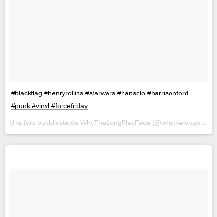
#blackflag #henryrollins #starwars #hansolo #harrisonford
#punk #vinyl #forcefriday
Una foto pubblicata da WhyTheLongPlayFace (@whythelongplayface) in data: