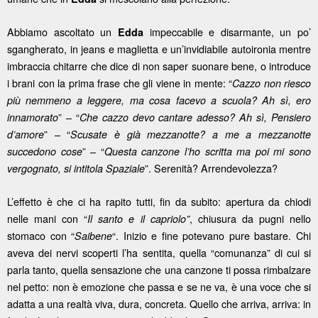
Abbiamo ascoltato un
impeccabile e disarmante, un po’
Edda
sgangherato, in jeans e maglietta e un’invidiabile autoironia mentre
imbraccia chitarre che dice di non saper suonare bene, o introduce
i brani con la prima frase che gli viene in mente: “
Cazzo non riesco
più nemmeno a leggere, ma cosa facevo a scuola? Ah sì, ero
” – “
innamorato
Che cazzo devo cantare adesso? Ah sì, Pensiero
” – “
d’amore
Scusate è già mezzanotte? a me a mezzanotte
” – “
succedono cose
Questa canzone l’ho scritta ma poi mi sono
”. Serenità? Arrendevolezza?
vergognato, si intitola Spaziale
L’effetto è che ci ha rapito tutti, fin da subito: apertura da chiodi
nelle mani con “
, chiusura da pugni nello
Il santo e il capriolo”
stomaco con “
“. Inizio e fine potevano pure bastare. Chi
Saibene
aveva dei nervi scoperti l’ha sentita, quella “comunanza” di cui si
parla tanto, quella sensazione che una canzone ti possa rimbalzare
nel petto: non è emozione che passa e se ne va, è una voce che si
adatta a una realtà viva, dura, concreta. Quello che arriva, arriva: in