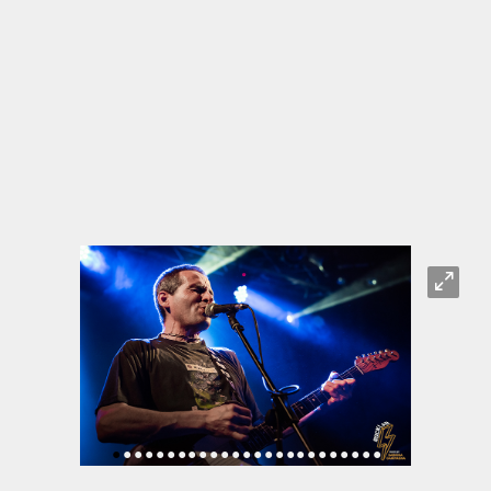
O
•
•
•
•
•
•
•
•
•
•
•
•
•
•
•
•
•
•
•
•
•
•
•
•
•