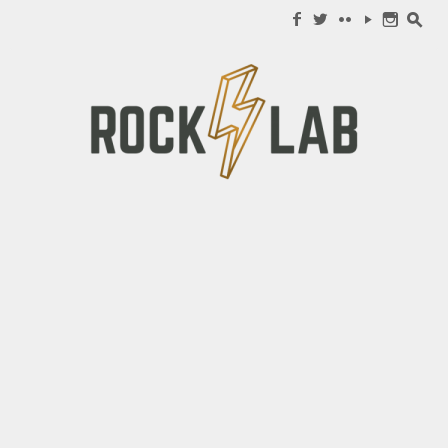
Search for:
f
w
c
y
n
s