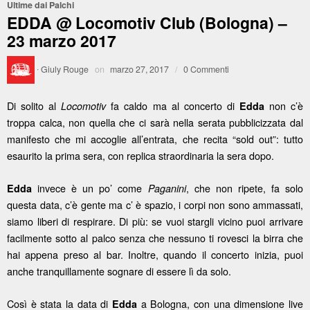
Ultime dai Palchi
EDDA @ Locomotiv Club (Bologna) –
23 marzo 2017
·
Giuly Rouge
on
marzo 27, 2017
/
0 Commenti
Di solito al
fa caldo ma al concerto di
non c’è
Locomotiv
Edda
troppa calca, non quella che ci sarà nella serata pubblicizzata dal
manifesto che mi accoglie all’entrata, che recita “sold out”: tutto
esaurito la prima sera, con replica straordinaria la sera dopo.
invece è un po’ come
, che non ripete, fa solo
Edda
Paganini
questa data, c’è gente ma c’ è spazio, i corpi non sono ammassati,
siamo liberi di respirare. Di più: se vuoi stargli vicino puoi arrivare
facilmente sotto al palco senza che nessuno ti rovesci la birra che
hai appena preso al bar. Inoltre, quando il concerto inizia, puoi
anche tranquillamente sognare di essere lì da solo.
Così è stata la data di
a Bologna, con una dimensione live
Edda