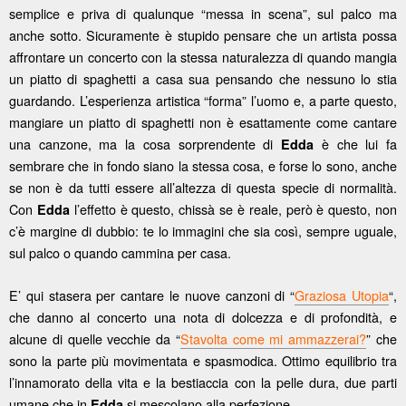
semplice e priva di qualunque “messa in scena”, sul palco ma
anche sotto. Sicuramente è stupido pensare che un artista possa
affrontare un concerto con la stessa naturalezza di quando mangia
un piatto di spaghetti a casa sua pensando che nessuno lo stia
guardando. L’esperienza artistica “forma” l’uomo e, a parte questo,
mangiare un piatto di spaghetti non è esattamente come cantare
una canzone, ma la cosa sorprendente di
è che lui fa
Edda
sembrare che in fondo siano la stessa cosa, e forse lo sono, anche
se non è da tutti essere all’altezza di questa specie di normalità.
Con
l’effetto è questo, chissà se è reale, però è questo, non
Edda
c’è margine di dubbio: te lo immagini che sia così, sempre uguale,
sul palco o quando cammina per casa.
E’ qui stasera per cantare le nuove canzoni di “
Graziosa Utopia
“,
che danno al concerto una nota di dolcezza e di profondità, e
alcune di quelle vecchie da “
Stavolta come mi ammazzerai?
” che
sono la parte più movimentata e spasmodica. Ottimo equilibrio tra
l’innamorato della vita e la bestiaccia con la pelle dura, due parti
umane che in
si mescolano alla perfezione.
Edda