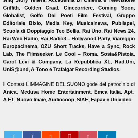
9mq Story Tellers, Accademia Di Cinema e Televisione
Griffith, Golden Graal, Cinecorriere, Coming Soon,
Globalist, Golfo Dei Poeti Film Festival, Gruppo
Editoriale Bixio
,
Media Key, Musicalnews, Publispei,
Scuola di Doppiaggio Teo Bellia, Rai Uno, Rai News 24,
Rai Web Radio, Rai Radio3 – Hollywood Party, Viareggio
Europacinema, OZU Short Tracks, Have a Sync, Rock
Lab, The Filmseeker, Le Cool – Roma, Sosia&Pistoia,
Carol Levi & Company, La Repubblica XL, Rad.Uni,
UniS@und, A-Tono e Trafalgar Recording Studios.
Il Contest L’IMMAGINE DEL SUONO gode del patrocinio di
Anica, Medusa Home Entertainment, Emca Italia, Apt,
A.F.I., Nuovo Imaie, Audiocoop, SIAE, Fapav e Univideo.