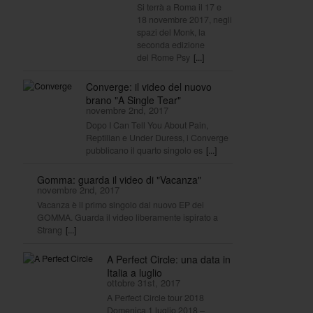
Si terrà a Roma il 17 e
18 novembre 2017, negli
spazi del Monk, la
seconda edizione
del Rome Psy
[...]
Converge: il video del nuovo
brano "A Single Tear"
novembre 2nd, 2017
Dopo I Can Tell You About Pain,
Reptilian e Under Duress, i Converge
pubblicano il quarto singolo es
[...]
Gomma: guarda il video di "Vacanza"
novembre 2nd, 2017
Vacanza è il primo singolo dal nuovo EP dei
GOMMA. Guarda il video liberamente ispirato a
Strang
[...]
A Perfect Circle: una data in
Italia a luglio
ottobre 31st, 2017
A Perfect Circle tour 2018
Domenica 1 luglio 2018 –