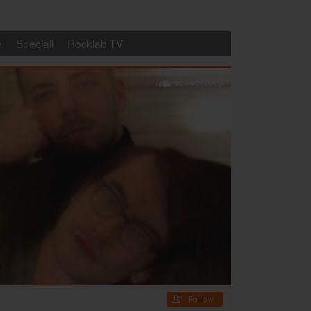
e
Speciali
Rocklab TV