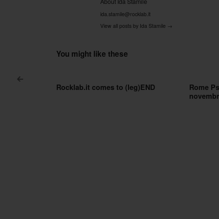
About Ida Stamile
ida.stamile@rocklab.it
View all posts by Ida Stamile
→
You might like these
<
Rocklab.it comes to (leg)END
Rome Psy
Post navigation
novembr