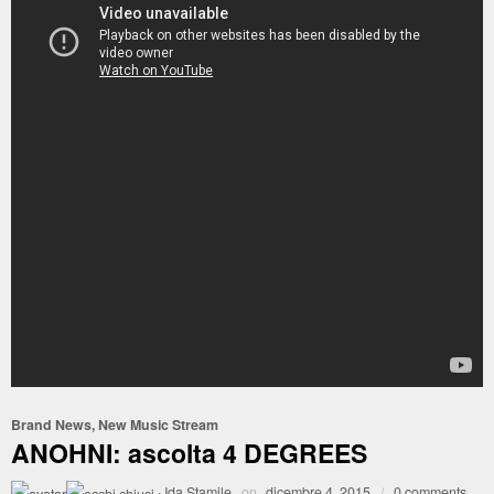
Brand News
,
New Music Stream
ANOHNI: ascolta 4 DEGREES
·
Ida Stamile
on
dicembre 4, 2015
/
0 comments