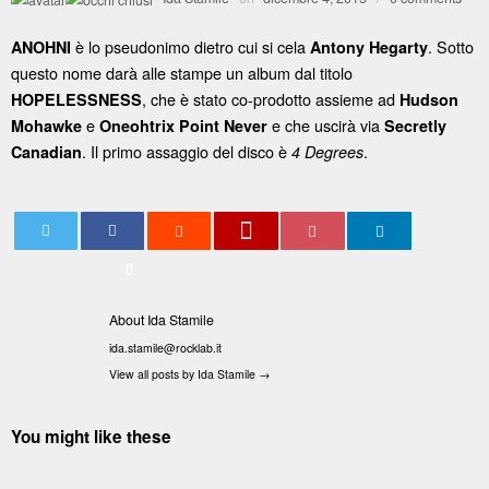
è lo pseudonimo dietro cui si cela
. Sotto
ANOHNI
Antony Hegarty
questo nome darà alle stampe un album dal titolo
, che è stato co-prodotto assieme ad
HOPELESSNESS
Hudson
e
e che uscirà via
Mohawke
Oneohtrix Point Never
Secretly
. Il primo assaggio del disco è
.
Canadian
4 Degrees
0
About Ida Stamile
ida.stamile@rocklab.it
View all posts by Ida Stamile
→
You might like these