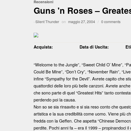
Recensioni
Guns 'n Roses – Greates
·
Silent Thunder
on
maggio 27, 2004
/
0 comments
Acquista:
Data di Uscita:
Et
“Welcome to the Jungle”, “Sweet Child O’ Mine”, “Pat
Could Be Mine”, “Don’t Cry”, “November Rain”, “Live a
infine “Sympathy for the Devil”. Avrete capito che s
quattordici delle loro più belle canzoni. Avrete anche
che sono parte di quel “Greatest Hits” tanto contest
perdendo poi la causa.
Non so se sia rinsavito e si sia reso conto che quest
artistica e la sua credibilità come uomo. Viene più ch
fredda con la Geffen. Che aspetta “Chinese Democracy
perdite. Pochi anni fa – era il 1999 – propinandoci i