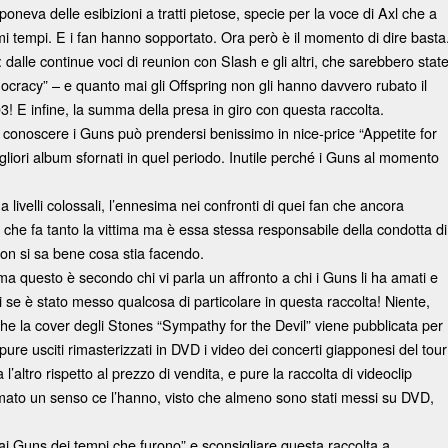
neva delle esibizioni a tratti pietose, specie per la voce di Axl che a
imi tempi. E i fan hanno sopportato. Ora però è il momento di dire basta
ni: dalle continue voci di reunion con Slash e gli altri, che sarebbero stat
ocracy” – e quanto mai gli Offspring non gli hanno davvero rubato il
 E infine, la summa della presa in giro con questa raccolta.
 conoscere i Guns può prendersi benissimo in nice-price “Appetite for
gliori album sfornati in quel periodo. Inutile perché i Guns al momento
 livelli colossali, l’ennesima nei confronti di quei fan che ancora
, che fa tanto la vittima ma è essa stessa responsabile della condotta di
non si sa bene cosa stia facendo.
 ma questo è secondo chi vi parla un affronto a chi i Guns li ha amati e
 se è stato messo qualcosa di particolare in questa raccolta! Niente,
 che la cover degli Stones “Sympathy for the Devil” viene pubblicata per
ure usciti rimasterizzati in DVD i video dei concerti giapponesi del tour
l’altro rispetto al prezzo di vendita, e pure la raccolta di videoclip
mato un senso ce l’hanno, visto che almeno sono stati messi su DVD,
e ai Guns dei tempi che furono” e sconsigliare questa raccolta a