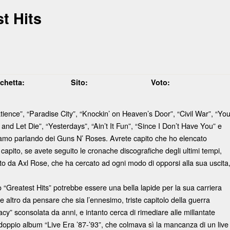
t Hits
ichetta:
Sito:
Voto:
ience”, “Paradise City”, “Knockin’ on Heaven’s Door”, “Civil War”, “Yo
nd Let Die”, “Yesterdays”, “Ain’t It Fun”, “Since I Don’t Have You” e
tiamo parlando dei Guns N’ Roses. Avrete capito che ho elencato
 capito, se avete seguito le cronache discografiche degli ultimi tempi,
ato da Axl Rose, che ha cercato ad ogni modo di opporsi alla sua uscita
o “Greatest Hits” potrebbe essere una bella lapide per la sua carriera
e altro da pensare che sia l’ennesimo, triste capitolo della guerra
” sconsolata da anni, e intanto cerca di rimediare alle millantate
l doppio album “Live Era ’87-’93”, che colmava sì la mancanza di un live