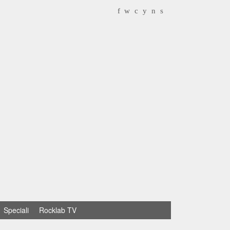
f
w
c
y
n
s
Speciali
Rocklab TV