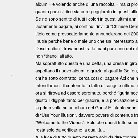
album – e volendo anche di una raccolta – ma ci propo
quanto pare si dice sia pure peggiorato in questi ult
Se ne sono sentite di tutti i colori in questi ultimi an
lautamente pagate, ai continui rinvii di “Chinese Dem
titolo come provocatoriamente annunciarono nel 2003!
Inutile perché bene o male uno che sia interessato a
Desctruction”, trovandosi fra le mani pure uno dei mi
non “tirano” affatto.
Ma soprattutto questa è una beffa, una presa in giro a
aspettano il nuovo album, e grazie ai quali la Geffen
<
chi ha sotto contratto, cerca così di pagare Axl che 
Post navigation
Intendiamoci, il contenuto in fatto di songs è ottimo,
ora si ritrova ad essere spremuto, perché figuriamoci
giusto il digipak tanto per gradire, e la precisazione
la prima volta su un album dei Guns! E intanto sono p
di “Use Your Illusion”, davvero povere di contenuti fra 
“Welcome to the Videos”. Solo che questi tutto som
resta solo da verificarne la qualità…
Alla luce di tutto questo mi resta solo da dire “onor