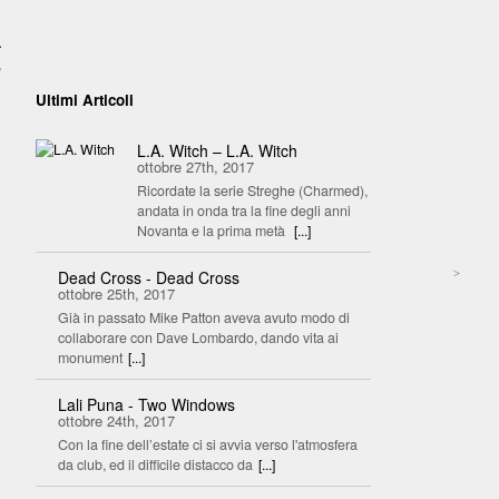
.
e
Ultimi Articoli
L.A. Witch – L.A. Witch
ottobre 27th, 2017
Ricordate la serie Streghe (Charmed),
andata in onda tra la fine degli anni
Novanta e la prima metà
[...]
>
Dead Cross - Dead Cross
ottobre 25th, 2017
Già in passato Mike Patton aveva avuto modo di
collaborare con Dave Lombardo, dando vita ai
monument
[...]
Lali Puna - Two Windows
ottobre 24th, 2017
Con la fine dell’estate ci si avvia verso l'atmosfera
da club, ed il difficile distacco da
[...]