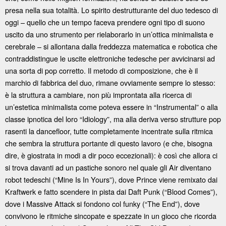
presa nella sua totalità. Lo spirito destrutturante del duo tedesco di
oggi – quello che un tempo faceva prendere ogni tipo di suono
uscito da uno strumento per rielaborarlo in un’ottica minimalista e
cerebrale – si allontana dalla freddezza matematica e robotica che
contraddistingue le uscite elettroniche tedesche per avvicinarsi ad
una sorta di pop corretto. Il metodo di composizione, che è il
marchio di fabbrica del duo, rimane ovviamente sempre lo stesso:
è la struttura a cambiare, non più improntata alla ricerca di
un’estetica minimalista come poteva essere in “Instrumental” o alla
classe ipnotica del loro “Idiology”, ma alla deriva verso strutture pop
rasenti la dancefloor, tutte completamente incentrate sulla ritmica
che sembra la struttura portante di questo lavoro (e che, bisogna
dire, è giostrata in modi a dir poco eccezionali): è così che allora ci
si trova davanti ad un pastiche sonoro nel quale gli Air diventano
robot tedeschi (“Mine Is In Yours”), dove Prince viene remixato dai
Kraftwerk e fatto scendere in pista dai Daft Punk (“Blood Comes”),
dove i Massive Attack si fondono col funky (“The End”), dove
convivono le ritmiche sincopate e spezzate in un gioco che ricorda