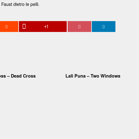
aust dietro le pelli.
+1
oss – Dead Cross
Lali Puna – Two Windows