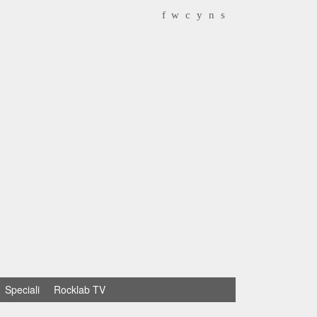
f
w
c
y
n
s
Speciali
Rocklab TV