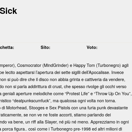
Sick
ichetta:
Sito:
Voto:
mperor), Cosmocrator (MindGrinder) e Happy Tom (Turbonegro) agli
lecito aspettarsi l’apertura dei sette sigilli dell’Apocalisse. Invece
 non si può dire che il disco non abbia grinta e cattiveria da vendere,
do non si parla addirittura di crust, che spesso rivolge gli occhi verso
na geniali aperture melodiche come “Protest Life” e “Throw Up On You”,
onistico “deatpunkscumfuck”, ma qualcosa ogni volta non torna.
 di Motorhead, Stooges e Sex Pistols con una furia punk devastante
ticamente, se non ve ne foste accorti, stiamo parlando dei
ndo va bene, un riff alla Slayer, né più né meno. Apprezziamo in ogni
ua porca figura.. così come i Turbonegro pre-1998 ed altri milioni di