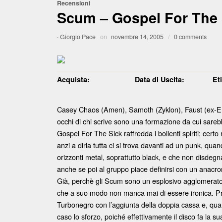
Recensioni
Scum – Gospel For The 
·
Giorgio Pace
on
novembre 14, 2005
/
0 comments
Acquista:
Data di Uscita:
Et
Casey Chaos (Amen), Samoth (Zyklon), Faust (ex-E
occhi di chi scrive sono una formazione da cui sarebbe 
Gospel For The Sick raffredda i bollenti spiriti; certo
anzi a dirla tutta ci si trova davanti ad un punk, quan
orizzonti metal, soprattutto black, e che non disdeg
anche se poi al gruppo piace definirsi con un anacr
Già, perchè gli Scum sono un esplosivo agglomerato
che a suo modo non manca mai di essere ironica. Pra
Turbonegro con l’aggiunta della doppia cassa e, qua
caso lo sforzo, poiché effettivamente il disco fa la s