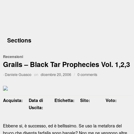
Sections
Recensioni
Grails – Black Tar Prophecies Vol. 1,2,3
·
Daniele Guasco
on
dicembre 20, 2006
/
0 comments
Acquista:
Data di
Etichetta:
Sito:
Voto:
Uscita:
Ebbene si, è successo, ed è bellissimo. Se uso la metafora del
bruco che diventa farfalla sono banale? Non me ne vengono altre