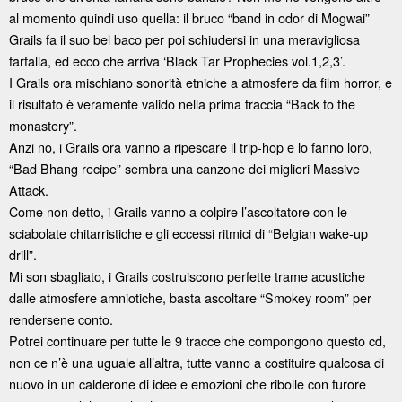
al momento quindi uso quella: il bruco “band in odor di Mogwai”
Grails fa il suo bel baco per poi schiudersi in una meravigliosa
farfalla, ed ecco che arriva ‘Black Tar Prophecies vol.1,2,3’.
I Grails ora mischiano sonorità etniche a atmosfere da film horror, e
il risultato è veramente valido nella prima traccia “Back to the
monastery”.
Anzi no, i Grails ora vanno a ripescare il trip-hop e lo fanno loro,
“Bad Bhang recipe” sembra una canzone dei migliori Massive
Attack.
Come non detto, i Grails vanno a colpire l’ascoltatore con le
sciabolate chitarristiche e gli eccessi ritmici di “Belgian wake-up
drill”.
Mi son sbagliato, i Grails costruiscono perfette trame acustiche
dalle atmosfere amniotiche, basta ascoltare “Smokey room” per
rendersene conto.
Potrei continuare per tutte le 9 tracce che compongono questo cd,
non ce n’è una uguale all’altra, tutte vanno a costituire qualcosa di
nuovo in un calderone di idee e emozioni che ribolle con furore