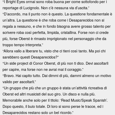
“I Bright Eyes ormai sono roba buona per come sottofondo per i
reportage di Lucignolo. Non c’è nessuna via d’uscita.”
“D’accordo, ma il punto non è questo. La questione fondamentale è
un’altra. La questione è che roba come i Desaparecidos non si
regala a nessuno, e che in fondo bisogna avere grosso talento per
scrivere roba così perfetta, limpida, cristallina. Forse non ci crede
più, forse Oberst è rimasto imprigionato nel personaggio che da
troppo tempo interpreta.”
“Allora vallo a liberare tu, visto che ci tieni così tanto. Ma poi chi
sarebbero questi Desaparecidos?”
“Un side project di Conor Oberst, di più non ti dico. Devi ascoltarli
per capire, ma forse non ne avrai mai il coraggio.”
“Bravo. Hai capito tutto. Dai dimmi di più, dammi almeno un motivo
valido per ascoltarli.”
“Un gruppo che più che un gruppo è stata un’attività ricreativa di
Oberst ed altri musicisti del suo giro. Un disco e nulla più.
Memorabile anche solo per il titolo: ‘Read Music/Speak Spanish’.
Dopo questo, il buio totale. Di loro si sono perse le tracce, ed i
Desaparecidos restano solo un bel ricordo.”