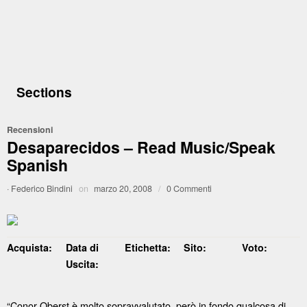
Sections
Recensioni
Desaparecidos – Read Music/Speak
Spanish
·
Federico Bindini
on
marzo 20, 2008
/
0 Commenti
Acquista:
Data di
Etichetta:
Sito:
Voto:
Uscita:
“Conor Oberst è molto sopravvalutato, però in fondo qualcosa di