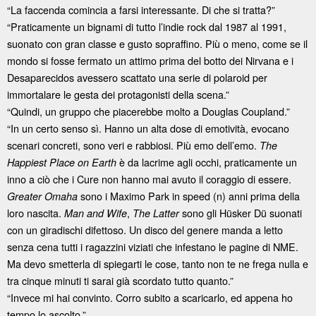
“La faccenda comincia a farsi interessante. Di che si tratta?”
“Praticamente un bignami di tutto l’indie rock dal 1987 al 1991,
suonato con gran classe e gusto sopraffino. Più o meno, come se il
mondo si fosse fermato un attimo prima del botto dei Nirvana e i
Desaparecidos avessero scattato una serie di polaroid per
immortalare le gesta dei protagonisti della scena.”
“Quindi, un gruppo che piacerebbe molto a Douglas Coupland.”
“In un certo senso sì. Hanno un alta dose di emotività, evocano
scenari concreti, sono veri e rabbiosi. Più emo dell’emo.
The
è da lacrime agli occhi, praticamente un
Happiest Place on Earth
inno a ciò che i Cure non hanno mai avuto il coraggio di essere.
sono i Maximo Park in speed (n) anni prima della
Greater Omaha
loro nascita.
,
sono gli Hüsker Dü suonati
Man and Wife
The Latter
con un giradischi difettoso. Un disco del genere manda a letto
senza cena tutti i ragazzini viziati che infestano le pagine di NME.
Ma devo smetterla di spiegarti le cose, tanto non te ne frega nulla e
tra cinque minuti ti sarai già scordato tutto quanto.”
“Invece mi hai convinto. Corro subito a scaricarlo, ed appena ho
tempo lo ascolto.”