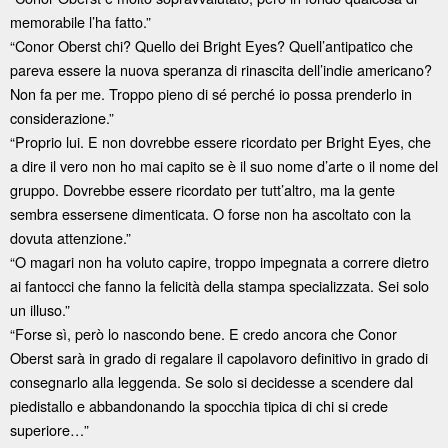
memorabile l’ha fatto.”
“Conor Oberst chi? Quello dei Bright Eyes? Quell’antipatico che
pareva essere la nuova speranza di rinascita dell’indie americano?
Non fa per me. Troppo pieno di sé perché io possa prenderlo in
considerazione.”
“Proprio lui. E non dovrebbe essere ricordato per Bright Eyes, che
a dire il vero non ho mai capito se è il suo nome d’arte o il nome del
gruppo. Dovrebbe essere ricordato per tutt’altro, ma la gente
sembra essersene dimenticata. O forse non ha ascoltato con la
dovuta attenzione.”
“O magari non ha voluto capire, troppo impegnata a correre dietro
ai fantocci che fanno la felicità della stampa specializzata. Sei solo
un illuso.”
“Forse sì, però lo nascondo bene. E credo ancora che Conor
Oberst sarà in grado di regalare il capolavoro definitivo in grado di
consegnarlo alla leggenda. Se solo si decidesse a scendere dal
piedistallo e abbandonando la spocchia tipica di chi si crede
superiore…”