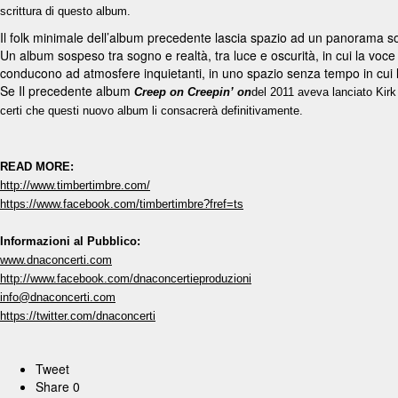
scrittura di questo album.
Il folk minimale dell’album precedente lascia spazio ad un panorama s
Un album sospeso tra sogno e realtà, tra luce e oscurità, in cui la voce b
conducono ad atmosfere inquietanti, in uno spazio senza tempo in cui l
Se Il precedente album
Creep on Creepin’ on
del 2011 aveva lanciato Kirk
certi che questi nuovo album li consacrerà definitivamente.
READ MORE:
http://www.timbertimbre.com/
https://www.facebook.com/timbertimbre?fref=ts
Informazioni al Pubblico:
www.dnaconcerti.com
http://www.facebook.com/dnaconcertieproduzioni
info@dnaconcerti.com
https://twitter.com/dnaconcerti
Tweet
Share
0