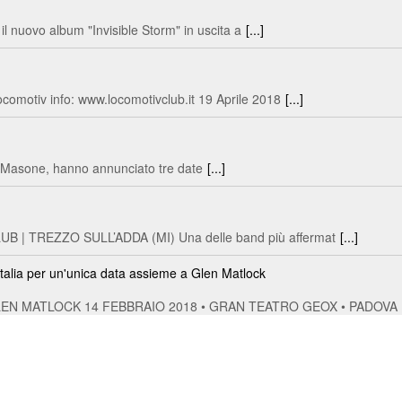
il nuovo album "Invisible Storm" in uscita a
[...]
omotiv info: www.locomotivclub.it 19 Aprile 2018
[...]
la Masone, hanno annunciato tre date
[...]
| TREZZO SULL’ADDA (MI) Una delle band più affermat
[...]
talia per un'unica data assieme a Glen Matlock
 MATLOCK 14 FEBBRAIO 2018 • GRAN TEATRO GEOX • PADOVA 