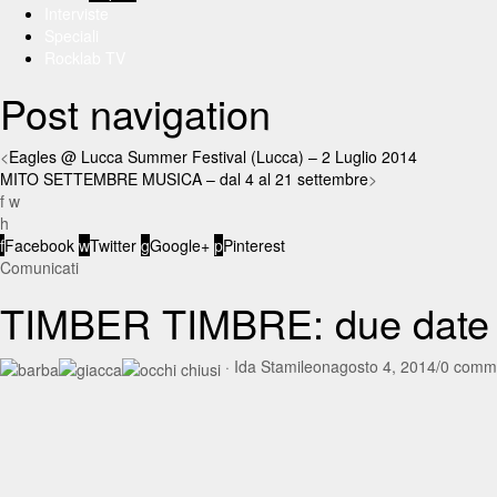
Interviste
Speciali
Rocklab TV
Post navigation
<
Eagles @ Lucca Summer Festival (Lucca) – 2 Luglio 2014
MITO SETTEMBRE MUSICA – dal 4 al 21 settembre
>
f
w
h
f
Facebook
w
Twitter
g
Google+
p
Pinterest
Comunicati
TIMBER TIMBRE: due date i
·
Ida Stamile
on
agosto 4, 2014
/
0 comm