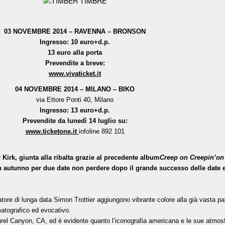
03 NOVEMBRE 2014 – RAVENNA – BRONSON
Ingresso: 10 euro+d.p.
13 euro alla porta
Prevendite a breve:
www.vivaticket.it
04 NOVEMBRE 2014 – MILANO – BIKO
via Ettore Ponti 40, Milano
Ingresso: 13 euro+d.p.
Prevendite da lunedì 14 luglio su:
www.ticketone.it
infoline 892 101
Kirk, giunta alla ribalta grazie al precedente album
Creep on Creepin’on
in autunno per due date non perdere dopo il grande successo delle date e
ratore di lunga data Simon Trottier aggiungono vibrante colore alla già vasta pa
matografico ed evocativo.
Laurel Canyon, CA, ed è evidente quanto l’iconografia americana e le sue atmos