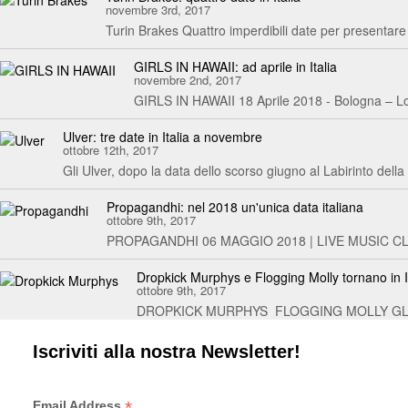
novembre 3rd, 2017
Turin Brakes Quattro imperdibili date per presentare 
GIRLS IN HAWAII: ad aprile in Italia
novembre 2nd, 2017
GIRLS IN HAWAII 18 Aprile 2018 - Bologna – Loc
Ulver: tre date in Italia a novembre
ottobre 12th, 2017
Gli Ulver, dopo la data dello scorso giugno al Labirinto del
Propagandhi: nel 2018 un'unica data italiana
ottobre 9th, 2017
PROPAGANDHI 06 MAGGIO 2018 | LIVE MUSIC CLUB 
Dropkick Murphys e Flogging Molly tornano in I
ottobre 9th, 2017
DROPKICK MURPHYS FLOGGING MOLLY GLEN
Iscriviti alla nostra Newsletter!
*
Email Address