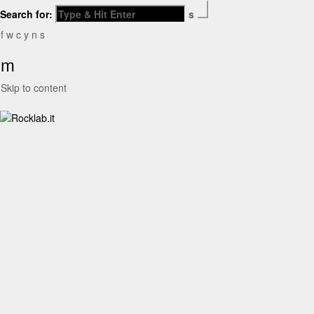
Search for:
s
f
w
c
y
n
s
m
Skip to content