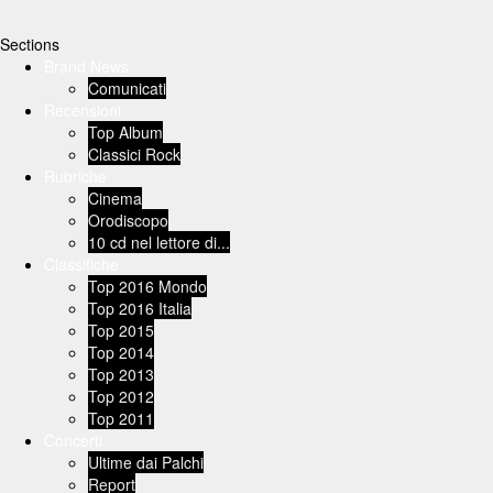
Sections
Brand News
Comunicati
Recensioni
Top Album
Classici Rock
Rubriche
Cinema
Orodiscopo
10 cd nel lettore di...
Classifiche
Top 2016 Mondo
Top 2016 Italia
Top 2015
Top 2014
Top 2013
Top 2012
Top 2011
Concerti
Ultime dai Palchi
Report