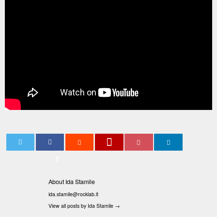
0
About Ida Stamile
ida.stamile@rocklab.it
View all posts by Ida Stamile
→