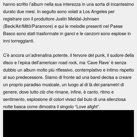
hanno scritto l’album nella sua interezza in una sorta di incantesimo
durato due mesi. In seguito sono volati a Los Angeles per
registrare con il produttore Justin Meldal-Johnsen
(Beck/Air/M83/Paramore) e qui le melodie presenti nel Paese
Basco sono stati trasformate in ganci e le canzoni sono esplose in
inni torreggianti.
C’è ancora un’adrenalina potente, il fervore del punk, il sudore della
disco e l’epica dell’american road rock, ma ‘Cave Rave’ è senza
dubbio un album molto più riflessivo, contemplativo e intimo rispetto
al suo predecessore. Siamo di fronte ad una band decisa a creare
un proprio paradiso musicale, un luogo al di là dei parametri di
genere, dove tutto ciò che rimane, infine, è canto, ritmo e
sentimento, esplosione di colori vivaci dal buio di una silenziosa
notte basca come dimostra il singolo “Love alight”.