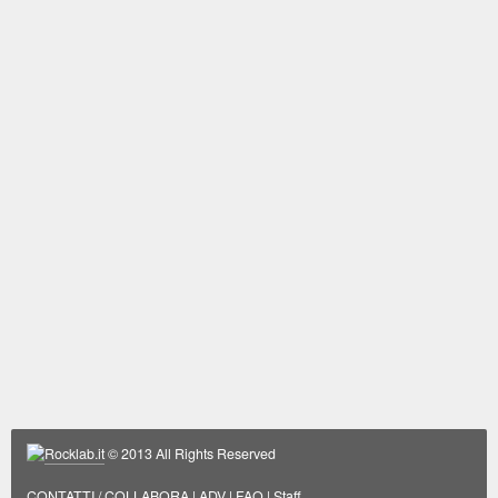
Rocklab.it
© 2013 All Rights Reserved
CONTATTI / COLLABORA
|
ADV
|
FAQ
|
Staff