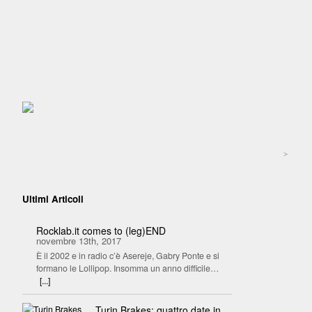
>
Ultimi Articoli
Rocklab.it comes to (leg)END
novembre 13th, 2017
È il 2002 e in radio c’è Asereje, Gabry Ponte e si
formano le Lollipop. Insomma un anno difficile…
[...]
Turin Brakes: quattro date in