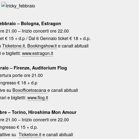
Febbraio – Bologna, Estragon
re 21.00 – Inizio concerti ore 22.00
t € 15 + d.p / Dal 6 Gennaio ticket € 18 + d.p.
su
Ticketone.it
,
Bookingshow.it
e canali abituali
 e biglietti:
www.estragon.it
raio – Firenze, Auditorium Flog
rtura porte ore 21.00
Ingresso € 18 + d.p
tive su
Boxofficetoscana
e canali abituali
rari e biglietti:
www.flog.it
bre – Torino, Hiroshima Mon Amour
re 21.00 – Inizio concerti ore 22.00
Ingresso € 15 + d.p.
 attive su
Ticketone.it
e canali abituali