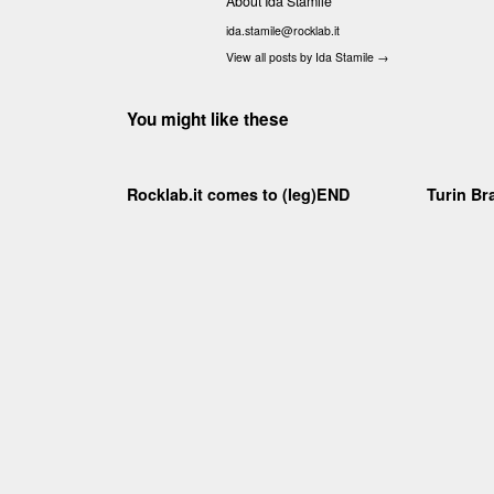
About Ida Stamile
ida.stamile@rocklab.it
View all posts by Ida Stamile
→
You might like these
Rocklab.it comes to (leg)END
Turin Bra