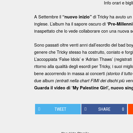
Info orari e bigl
A Settembre il
di Tricky ha avuto un
“nuovo inizio”
inglese. L’album ha il sapore oscuro di
‘Pre-Millenn
inaspettato che lo vede collaborare con una nuova sch
Sono passati oltre venti anni dall’esordio del bad boy
genere che Tricky stesso ha costruito, coniato e forg
L’accoppiata ‘False Idols’ e ‘Adrian Thaws’ (registra
ritorno alla qualità degli esordi per Tricky, i suoi migl
bene accorrendo in massa ai concerti
(storico il tu
due album
(entrati nella chart FIMI dei dischi più ve
Guarda il video di ‘My Palestine Girl’, nuovo sin
TWEET
SHARE
0