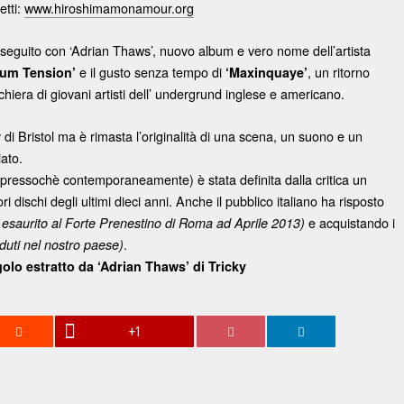
ietti:
www.hiroshimamonamour.org
 seguito con ‘Adrian Thaws’, nuovo album e vero nome dell’artista
e il gusto senza tempo di
, un ritorno
ium Tension’
‘Maxinquaye’
iera di giovani artisti dell’ undergrund inglese e americano.
 di Bristol ma è rimasta l’originalità di una scena, un suono e un
iato.
ti pressochè contemporaneamente) è stata definita dalla critica un
iori dischi degli ultimi dieci anni. Anche il pubblico italiano ha risposto
e acquistando i
tto esaurito al Forte Prenestino di Roma ad Aprile 2013)
.
nduti nel nostro paese)
golo estratto da ‘Adrian Thaws’ di Tricky
+1