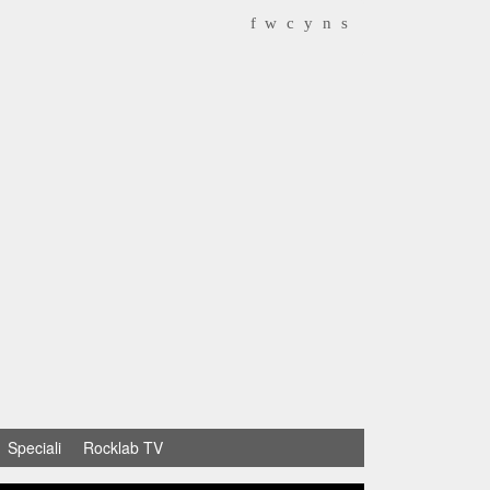
f
w
c
y
n
s
Speciali
Rocklab TV