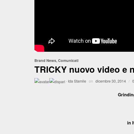
Brand News
,
Comunicati
TRICKY nuovo video e nu
·
Ida Stamile
on
dicembre 30, 2014
/
Grindin
in 